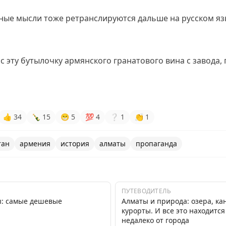
мные мысли тоже ретранслируются дальше на русском яз
с эту бутылочку армянского гранатового вина с завода, 
👍
34
🍾
15
😁
5
💯
4
❔
1
👏
1
тан
армения
история
алматы
пропаганда
ПУТЕВОДИТЕЛЬ
ы: самые дешевые
Алматы и природа: озера, к
курорты. И все это находитс
недалеко от города