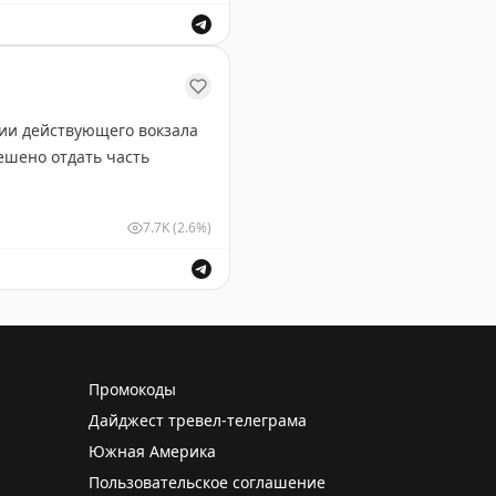
льностях.
нии действующего вокзала
решено отдать часть
7.7K
(2.6%)
го вокзала 1922 г. постройки, теперь принимает гостей
Промокоды
Дайджест тревел-телеграма
Южная Америка
Пользовательское соглашение