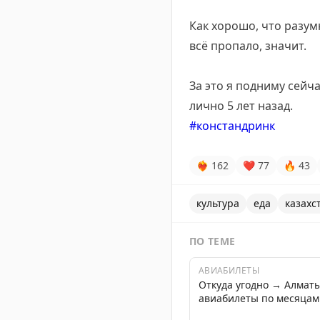
Как хорошо, что разу
всё пропало, значит.
За это я подниму сейча
лично 5 лет назад.
#констандринк
❤‍🔥
162
❤
77
🔥
43
культура
еда
казахс
ПО ТЕМЕ
АВИАБИЛЕТЫ
Откуда угодно → Алмат
авиабилеты по месяцам