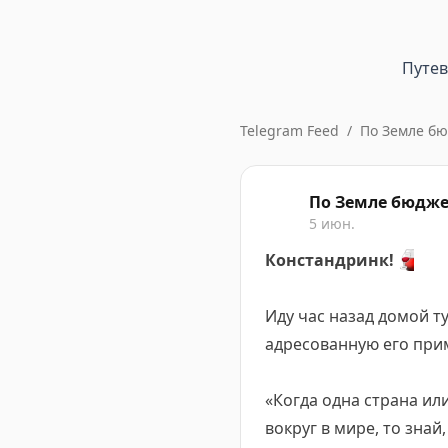
Путе
Telegram Feed
/
По Земле б
По Земле бюдж
5 июн.
Констандринк!
🍷
Иду час назад домой т
адресованную его прим
«Когда одна страна ил
вокруг в мире, то знай