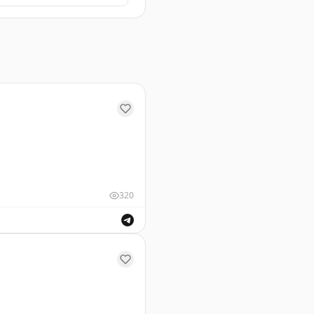
атового вина.
320
ны.