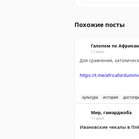
В Алматы разговор о проп
Похожие посты
Галопом по Африка
11 июл.
Для сравнения, католичес
https://t.me/africafordummi
культура
история
достопр
Католический храм в Алж
Мир, гамарджоба
11 июл.
Ивановские чекалы в Пл