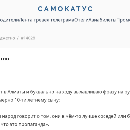
водители
Лента тревел телеграма
Отели
Авиабилеты
Пром
юджетно
/
#
14028
етно
ут в Алматы и буквально на ходу вылавливаю фразу на ру
ерно 10-ти летнему сыну:
и народ говорит о том, они в чём-то лучше соседей или
, что это пропаганда».