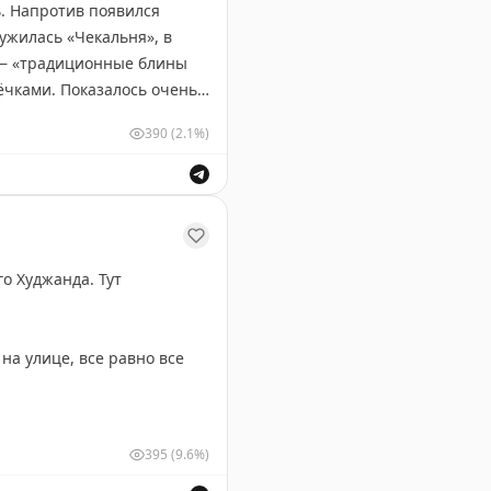
ь. Напротив появился
ружилась «Чекальня», в
ы — «традиционные блины
ёчками. Показалось очень
390
(2.1%)
ю есть чекалы с красной
диционного блюда Ивановского региона.
ным сомом (350₽) и
го Худжанда. Тут
ло.
на улице, все равно все
жикистана, антураж и
395
(9.6%)