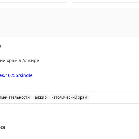
аганде и культуре, а также упоминание армянского гран
м
кий храм в Алжире
es/10256?single
имечательности
алжир
католический храм
ире - одно из интересных достопримечательностей стра
ёсе