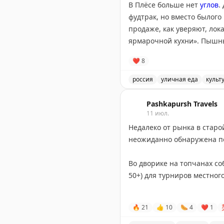
В Плёсе больше нет
углов
.
фудтрак, но вместо былого
продаже, как уверяют, ло
ярмарочной кухни». Пышны
хорошим.
❤
8
Самым любопытным показал
россия
уличная еда
культ
икрой (690₽ за два) и с мо
Автор пробует чекалы в П
Pashkapursh Travels
Из других ивановских блюд
11 июл.
Плёсская кулейка с мочёной
Недалеко от рынка в старо
Всё звучало крайне интере
Во дворике на топчанах со
Кстати, никогда раньше пр
50+) для турниров местно
🥞
@ostrotamedia
И если современные чайхан
🔥
21
👍
10
🌭
4
❤
1
аудитория соответствующ