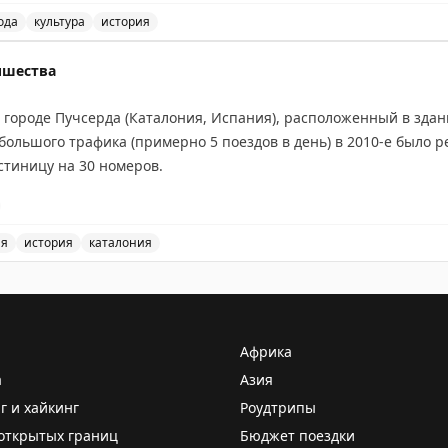
ом можно пожить.
ода
культура
история
а, узнайте больше о этом городе и его достопримечате
ишества
в городе Пучсерда (Каталония, Испания), расположенный в зда
небольшого трафика (примерно 5 поездов в день) в 2010-е было 
стиницу на 30 номеров.
ия
история
каталония
 в городе Пучсерда, расположенный в здании действующе
Африка
а
Азия
г и хайкинг
Роудтрипы
открытых границ
Бюджет поездки