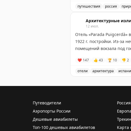
симпатичных домиках ряд
путешествия
россия
прир
Пламенный привет из Ельц
Архитектурные изл
12 июл.
Отель «Parada Puigcerdà» 
1922 г. постройки. Из-за 
помещений вокзала под го
❤
147
👍
43
🏆
10
👎
2
отели
архитектура
испан
Отель «Parada Puigcerdà»
Путеводители
Россия
Аэропорты России
Европ
Дешевые авиабилеты
Трекин
Топ-100 дешевых авиабилетов
Карта 