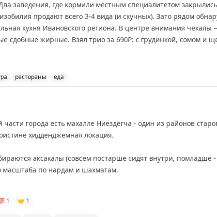
 Два заведения, где кормили местным специалитетом закрылис
 изобилия продают всего 3-4 вида (и скучных). Зато рядом обна
кальная кухня Ивановского региона. В центре внимания чекал
е сдобные жирные. Взял трио за 690₽: с грудинкой, сомом и щ
ся сом, оно и понятно. Самыми скучными — щёчки. Ещё в мен
ура
рестораны
еда
роженым и брусникой (480₽ за два).
лёсе и рассказывает о своем впечатлении от этого тра
 в меню зелёные щи по-ивановски (350₽), тбря на квасе к копчё
 брусникой (320₽).
й части города есть махалле Ниёздегча - один из районов старо
неожиданно обнаружена поистине хидденджемная локация.
сно, но после
обедов на «Водоходе»
сил попробовать уже не бы
бираются аксакалы (совсем постарше сидят внутри, помладше - 
о чекалы не слышал, а вы?
го масштаба по нардам и шахматам.
ы похожи больше на столовые, то тут прям дух советского Тад
💯
1
🤝
1
ая.