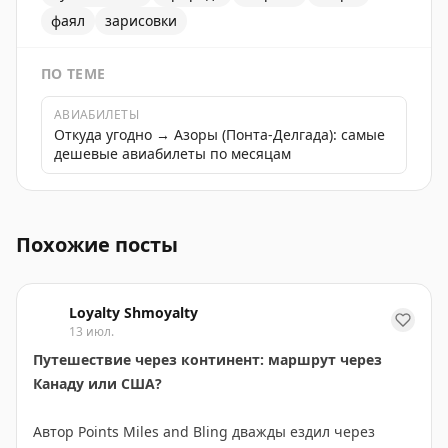
фаял
зарисовки
ПО ТЕМЕ
АВИАБИЛЕТЫ
Откуда угодно → Азоры (Понта-Делгада): самые
дешевые авиабилеты по месяцам
Зарисовки Фаяла, одного из красивейших островов Аз
Похожие посты
Loyalty Shmoyalty
13 июл.
Путешествие через континент: маршрут через
Канаду или США?
Автор Points Miles and Bling дважды ездил через