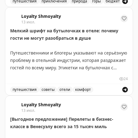
путешествия
приключения
природа
горы
бюджет
пейзажей.
Открытие сезона в Кыргызстане, одна из самых недоо
Loyalty Shmoyalty
Посмотрите на кадры, они словно сняты в разных
13 июл.
уголках мира в разные сезоны.
Мелкий шрифт на бутылочках в отеле: почему
Но все это в рамках нашего 7-дневного роуд-трипа,
гости не могут разобраться в душе
который мы проводим с июля по начало октября.
Путешественники и блогеры указывают на серьёзную
На днях у нас разобрали все места на 2026 год
проблему в отельной индустрии, которая раздражает
– и мы добавили доп.дату на 5-11 сентября
гостей по всему миру. Этикетки на бутылочках с
шампунем, кондиционером и гелем для душа
24
🇰🇬
Желаем вам вдохновиться и стать
написаны настолько мелким шрифтом, что их
первооткрывателем среди своих друзей!
практически невозможно прочитать без очков.
путешествия
советы
отели
комфорт
Путешественники жалуются на мелкий шрифт на бутыл
Проблема в том, что в ванной комнате, особенно в
Loyalty Shmoyalty
13 июл.
душе, носить очки неудобно и непрактично. Гости
[Выгодное предложение] Перелеты в бизнес-
вынуждены либо надевать их в мокрую ванну, рискуя
классе в Венесуэлу всего за 15 тысяч миль
их повредить, либо многократно выходить из душа,
чтобы разобраться, какая бутылка для чего