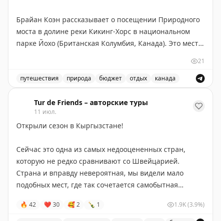
Брайан Коэн рассказывает о посещении Природного
моста в долине реки Кикинг-Хорс в национальном
парке Йохо (Британская Колумбия, Канада). Это место
находится всего в 3 км юго-западнее деревни Филд и
21
легко доступно — не требует пеших прогулок,
достаточно пройти по искусственному мосту от
путешествия
природа
бюджет
отдых
канада
парковки. Природный мост образовался благодаря
Посетите природный мост в национальном парке Йохо
эрозии известняка и абразии, вызванной потоком
Tur de Friends – авторские туры
11 июл.
реки. Река продолжает активно вырезать русло,
Открыли сезон в Кыргызстане!
создавая впечатляющие скальные формации с
водяными бассейнами. Вход в парк Йохо платный, но
Сейчас это одна из самых недооцененных стран,
сам Природный мост посещать бесплатно. Идеально
которую не редко сравнивают со Швейцарией.
подходит для быстрого визита — даже 10 минут
Страна и вправду невероятная, мы видели мало
достаточно. Учтите, что в пиковый сезон здесь
подобных мест, где так сочетается самобытная
бывает многолюдно из-за туристических автобусов.
культура и разнообразная природа.
🔥
42
❤
30
🥰
2
🍾
1
1.9K
(3.9%)
90% Кыргызстана покрыто хребтами Тянь-Шаня и тут
The Gate with Brian Cohen
|
Original
нет дорог, на которых не было бы масштабных