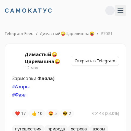
Telegram Feed
/
Димастый🤪Царевишна😜
/
#
7081
Димастый🤪
Открыть в Telegram
Царевишна😜
12 мая
Зарисовки
Фаяла)
#Азоры
#Фаял
❤
17
👍
10
🤩
5
😎
2
148
(23.0%)
путешествия
природа
острова
азоры