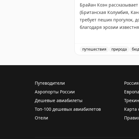
Брайан Коэн рассказывает
(Британская Колумбия, Кан
требует пеших прогулок, д
благодаря эрозии известня
создавая впечатляющие ск
мост посещать бесплатно. 
пиковый сезон здесь бывае
путешествия
природа
бюд
Посетите природный мост
The Gate with Brian Cohen
|
O
Путеводители
Россия
Аэропорты России
Европ
Дешевые авиабилеты
Трекин
Топ-100 дешевых авиабилетов
Карта 
Отели
Прави