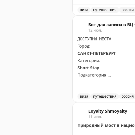
Доступны даты:
виза
путешествия
россия
📆
28.09.2026 (3 шт.): 10:00,
Доступные места в Иркутс
Бот для записи в В
12 июл.
Всего свободных мест:
3
ДОСТУПНЫ МЕСТА
Город:
САНКТ-ПЕТЕРБУРГ
Категория:
Short Stay
Подкатегория:
PRIME TIME (65 euros) Short
Доступны даты:
виза
путешествия
россия
📆
28.09.2026 (1 шт.): 16:10
Доступные места в Санкт-
📆
29.09.2026 (2 шт.): 16:10
Loyalty Shmoyalty
11 июл.
Природный мост в нацио
Всего свободных мест:
3