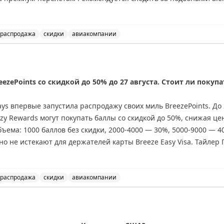
ианты бронирования.
распродажа
скидки
авиакомпании
перелеты в бизнес-классе в Венесуэлу всего за 15 тыс
eezePoints со скидкой до 50% до 27 августа. Стоит ли покупа
ys впервые запустила распродажу своих миль BreezePoints. До 2
y Rewards могут покупать баллы со скидкой до 50%, снижая цен
объема: 1000 баллов без скидки, 2000-4000 — 30%, 5000-9000 — 
но не истекают для держателей карты Breeze Easy Visa. Тайлер 
ете выгодные перелеты, где стоимость за балл превышает 1,45
лает покупку выгодной. Перед покупкой проверьте цены на сайте
распродажа
скидки
авиакомпании
eezePoints со скидкой до 50% до 27 августа. Стоит ли п