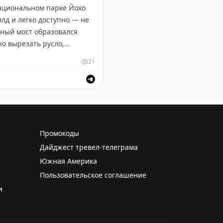
национальном парке Йохо
илд и легко доступно — не
дный мост образовался
но вырезать русло,
латный, но сам Природный
21
очно. Учтите, что в
ивописными видами.
Промокоды
Дайджест тревел-телеграма
Южная Америка
Пользовательское соглашение
и