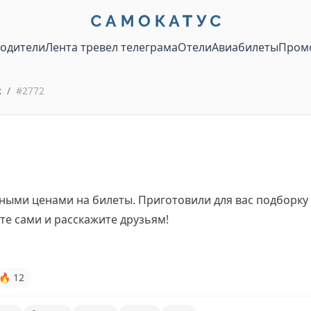
водители
Лента тревел телеграма
Отели
Авиабилеты
Пром
к
/
#
2772
ными ценами на билеты. Приготовили для вас подборку
е сами и расскажите друзьям!
🔥
12