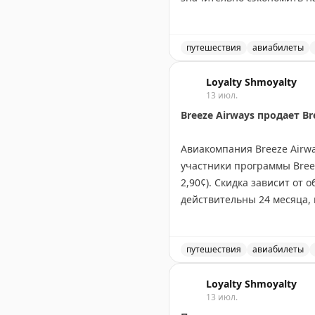
пропустить выгодные вар
Juan Ruiz
путешествия
|
Original
авиабилеты
Выгодное предложение на 
Loyalty Shmoyalty
13 июл.
Breeze Airways продает Br
Авиакомпания Breeze Airwa
участники программы Breez
2,90¢). Скидка зависит от 
действительны 24 месяца, 
баллы только если вы найд
баллы стоят до 2¢, что де
путешествия
авиабилеты
Tyler Glatt
|
Original
Breeze Airways продает Br
Loyalty Shmoyalty
13 июл.