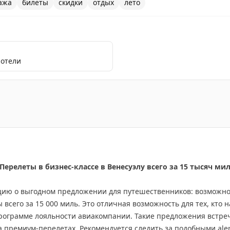
ажа
билеты
скидки
отдых
лето
 отели
ми ценами на билеты: подборка специальных предложе
ерелеты в бизнес-классе в Венесуэлу всего за 15 тысяч ми
ию о выгодном предложении для путешественников: возможнос
 всего за 15 000 миль. Это отличная возможность для тех, кто 
программе лояльности авиакомпании. Такие предложения встре
 премиум-перелетах. Рекомендуется следить за подобными aler