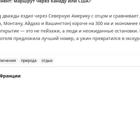
инент: маршрут через Канаду или США?
ing дважды ездил через Северную Америку с отцом и сравнивае
 Монтану, Айдахо и Вашингтон) короче на 300 км и экономнее 
открытие — это не пейзажи, а люди и неожиданные остановки.
 отеля предложила лучший номер, а ужин превратился в экскур
е, но предлагает более продолжительные красивые виды: озер
тые горы. Совет: если едите ради пейзажей — выбирайте Канад
де Вавы или Муз-Джо. Если спешите — США справедливо конкур
лючения
природа
отдых
данных открытий.
и США: сравнение двух путешествий. Советы для путеше
Ц Франции
nal
 visas