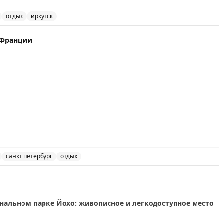
отдых
иркутск
 12:00, 9:00
ке для короткого отдыха, виза и путешествия по России.
Ц Франции
 Stay All kind of other short stay visas
санкт петербург
отдых
Петербурге для короткого отдыха, виза и путешествия по
, 16:20
нальном парке Йохо: живописное и легкодоступное место