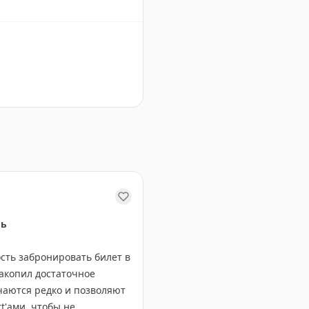
ний
ль
ть забронировать билет в
накопил достаточное
чаются редко и позволяют
t'ами, чтобы не