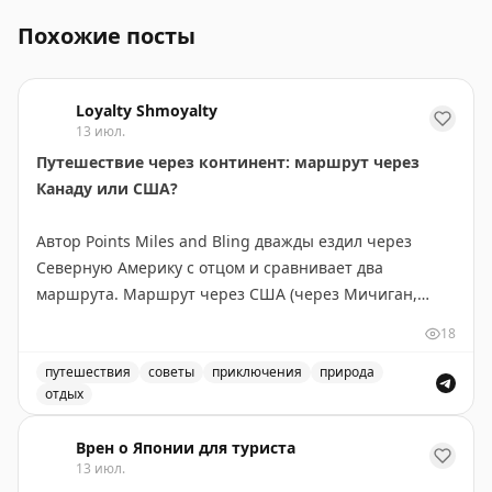
Похожие посты
Loyalty Shmoyalty
13 июл.
Путешествие через континент: маршрут через
Канаду или США?
Автор Points Miles and Bling дважды ездил через
Северную Америку с отцом и сравнивает два
маршрута. Маршрут через США (через Мичиган,
Монтану, Айдахо и Вашингтон) короче на 300 км и
18
экономнее по топливу — идеален, если спешите. Но
главное открытие — это не пейзажи, а люди и
путешествия
советы
приключения
природа
отдых
неожиданные остановки. В маленьком городке
Маршрут через Канаду или США: сравнение двух путе
Уоллес, Айдахо, владелица отеля предложила лучший
Врен о Японии для туриста
номер, а ужин превратился в экскурсию по винному
13 июл.
погребу. Канадский маршрут длиннее, но предлагает