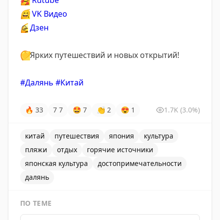
🥰
Rutube
😄
VK Видео
☺️
Дзен
💛
Ярких путешествий и новых открытий!
#Далянь
#Китай
🔥
33
7
7
🤩
7
👏
2
😍
1
1.7K
(3.0%)
китай
путешествия
япония
культура
пляжи
отдых
горячие источники
японская культура
достопримечательности
далянь
ПО ТЕМЕ