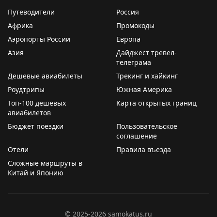
Путеводители
Россия
Juan Ruiz
|
Original
Gary Leff
|
View from the Wing
Африка
Промокоды
Аэропорты России
Европа
Азия
Дайджест тревел-
телеграма
Дешевые авиабилеты
Трекинг и хайкинг
Роудтрипы
Южная Америка
Топ-100 дешевых
Карта открытых границ
авиабилетов
Бюджет поездки
Пользовательское
соглашение
Отели
Правила въезда
Сложные маршруты в
Китай и Японию
©
2025-2026
samokatus.ru