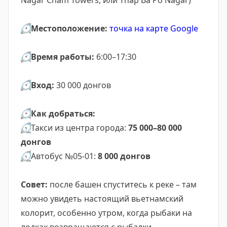
Nagar Cham Towers, или Tháp Bà Po Nagar)
🕙
Местоположение:
точка на карте Google
🕙
Время работы:
6:00–17:30
🕙
Вход:
30 000 донгов
🕙
Как добраться:
🕤
Такси из центра города:
75 000–80 000
донгов
🕤
Автобус №05-01:
8 000 донгов
Совет:
после башен спуститесь к реке – там
можно увидеть настоящий вьетнамский
колорит, особенно утром, когда рыбаки на