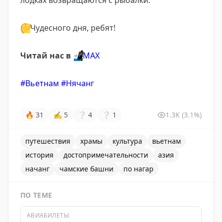
лодках возвращаются с рыбалки.
💛
Чудесного дня, ребят!
Читай нас в
📲
МАХ
#Вьетнам
#Нячанг
🔥
31
✍
5
❔
4
❔
1
1.3K
(3.1%)
путешествия
храмы
культура
вьетнам
история
достопримечательности
азия
начанг
чамские башни
по нагар
ПО ТЕМЕ
АВИАБИЛЕТЫ