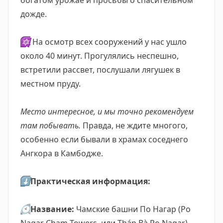
богатом урожае и просьбы о спасительном
дожде.
🔯
На осмотр всех сооружений у нас ушло
около 40 минут. Прогулялись неспешно,
встретили рассвет, послушали лягушек в
местном пруду.
Место интересное, и мы точно рекомендуем
там побывать.
Правда, не ждите многого,
особенно если бывали в храмах соседнего
Ангкора в Камбодже.
⬇️
Практическая информация:
🕙
Название:
Чамские башни По Нагар (Po