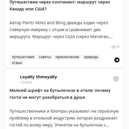
Путешествие через континент: маршрут через
несколько ночей спал на пляже Ямайки.
Канаду или США?
Эта история стала вирусной в интернете и
Автор Points Miles and Bling дважды ездил через
напоминает о важности осторожности при онлайн-
Северную Америку с отцом и сравнивает два
знакомствах, особенно когда речь идет о финансовых
маршрута. Маршрут через США (через Мичиган,
вложениях. История Брюэра — наглядный пример
Монтану, Айдахо и Вашингтон) короче на 300 км и
того, как романтические надежды могут обернуться
18
экономнее по топливу — идеален, если спешите. Но
финансовым и личным разочарованием.
главное открытие — это не пейзажи, а люди и
путешествия
советы
приключения
природа
отдых
неожиданные остановки. В маленьком городке
Gary Leff
|
View from the Wing
Маршрут через Канаду или США: сравнение двух путе
Уоллес, Айдахо, владелица отеля предложила лучший
Loyalty Shmoyalty
номер, а ужин превратился в экскурсию по винному
13 июл.
погребу. Канадский маршрут длиннее, но предлагает
Мелкий шрифт на бутылочках в отеле: почему
более продолжительные красивые виды: озера и леса
гости не могут разобраться в душе
Северного Онтарио, Канадские Скалистые горы.
Совет: если едите ради пейзажей — выбирайте
Путешественники и блогеры указывают на серьёзную
Канаду и выделите 5-6 дней, посетив малые города
проблему в отельной индустрии, которая раздражает
вроде Вавы или Муз-Джо. Если спешите — США
гостей по всему миру. Этикетки на бутылочках с
справедливо конкурируют, особенно если оставить