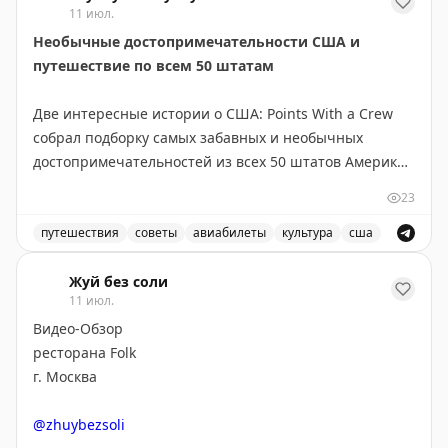
11 июл.
Необычные достопримечательности США и
путешествие по всем 50 штатам
Две интересные истории о США: Points With a Crew
собрал подборку самых забавных и необычных
достопримечательностей из всех 50 штатов Америки.
В коллекцию вошли курьёзы вроде двухэтажного
23
туалета, самой большой в мире статуи джекалопа,
огромной синей статуи мустанга у аэропорта Денвера
путешествия
советы
авиабилеты
культура
сша
и парка Big Bone Lick в Кентукки.
Самые необычные и забавные достопримечательности
Жуй без соли
11 июл.
В то же время австралийский путешественник Wild
Видео-Обзор
About Travel завершил амбициозный проект —
ресторана Folk
посетил все 50 штатов США за 35 лет. Его
г. Москва
путешествие началось с Гавайев и завершилось на
Аляске. Помимо штатов, он побывал в Вашингтоне,
@zhuybezsoli
Гуаме, Пуэрто-Рико и на Виргинских островах. Среди