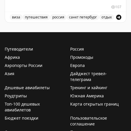
PRIME TIME (65 euros) Short Stay All kind of other
107
short stay visas
виза
путешествия
россия
санкт петербург
отдых
Доступны даты:
Доступные места в Санкт-Петербурге для короткого от
📆
28.09.2026 (1 шт.): 16:10
📆
29.09.2026 (2 шт.): 16:10, 16:20
Путеводители
Россия
Всего свободных мест:
3
Африка
Промокоды
Аэропорты России
Европа
Азия
Дайджест тревел-
телеграма
Дешевые авиабилеты
Трекинг и хайкинг
Роудтрипы
Южная Америка
Топ-100 дешевых
Карта открытых границ
авиабилетов
Бюджет поездки
Пользовательское
соглашение