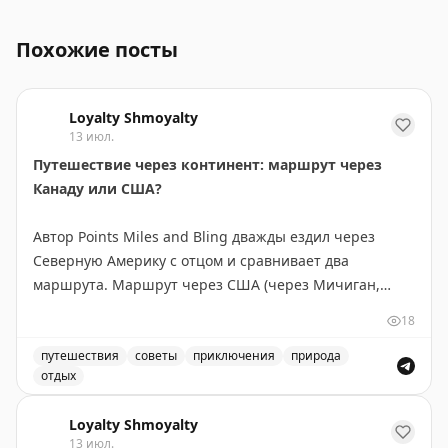
Розыгрыш сертификатов на путешествия от Гуру по Ту
Похожие посты
Loyalty Shmoyalty
13 июл.
Путешествие через континент: маршрут через
Канаду или США?
Автор Points Miles and Bling дважды ездил через
Северную Америку с отцом и сравнивает два
маршрута. Маршрут через США (через Мичиган,
Монтану, Айдахо и Вашингтон) короче на 300 км и
18
экономнее по топливу — идеален, если спешите. Но
главное открытие — это не пейзажи, а люди и
путешествия
советы
приключения
природа
отдых
неожиданные остановки. В маленьком городке
Маршрут через Канаду или США: сравнение двух путе
Уоллес, Айдахо, владелица отеля предложила лучший
Loyalty Shmoyalty
номер, а ужин превратился в экскурсию по винному
13 июл.