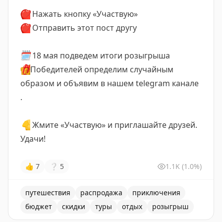
❤️
Нажать кнопку «Участвую»
❤️
Отправить этот пост другу
🗓
18 мая подведем итоги розыгрыша
🎁
Победителей определим случайным
образом и объявим в нашем telegram канале
.
👇
Жмите «Участвую» и приглашайте друзей.
Удачи!
👍
7
❔
5
1.1K
(1.0%)
путешествия
распродажа
приключения
бюджет
скидки
туры
отдых
розыгрыш