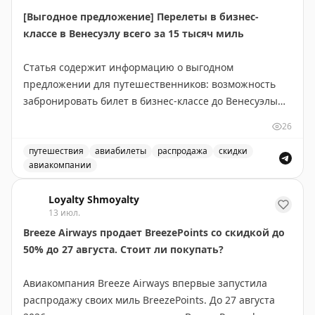
погребу. Канадский маршрут длиннее, но предлагает
[Выгодное предложение] Перелеты в бизнес-
более продолжительные красивые виды: озера и леса
классе в Венесуэлу всего за 15 тысяч миль
Северного Онтарио, Канадские Скалистые горы.
Совет: если едите ради пейзажей — выбирайте
Статья содержит информацию о выгодном
Канаду и выделите 5-6 дней, посетив малые города
предложении для путешественников: возможность
вроде Вавы или Муз-Джо. Если спешите — США
забронировать билет в бизнес-классе до Венесуэлы
справедливо конкурируют, особенно если оставить
всего за 15 000 миль. Это отличная возможность для
место для неожиданных открытий.
26
тех, кто накопил достаточное количество миль в
своей программе лояльности авиакомпании. Такие
путешествия
авиабилеты
распродажа
скидки
Points Miles and Bling
|
Original
авиакомпании
предложения встречаются редко и позволяют
Выгодное предложение на перелеты в бизнес-классе в
значительно сэкономить на премиум-перелетах.
Loyalty Shmoyalty
Рекомендуется следить за подобными alert'ами, чтобы
13 июл.
не пропустить выгодные варианты бронирования.
Breeze Airways продает BreezePoints со скидкой до
50% до 27 августа. Стоит ли покупать?
Juan Ruiz
|
Original
Авиакомпания Breeze Airways впервые запустила
распродажу своих миль BreezePoints. До 27 августа