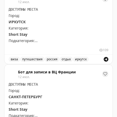
The Gate with Brian Cohen
|
Original
12 июл.
ДОСТУПНЫ МЕСТА
Город:
ИРКУТСК
Категория:
Short Stay
Подкатегория:
All kind of other short stay visas
109
Доступны даты:
виза
путешествия
россия
отдых
иркутск
📆
28.09.2026 (3 шт.): 10:00, 12:00, 9:00
Доступные места в Иркутске для короткого отдыха, ви
Бот для записи в ВЦ Франции
12 июл.
Всего свободных мест:
3
ДОСТУПНЫ МЕСТА
Город:
САНКТ-ПЕТЕРБУРГ
Категория:
Short Stay
Подкатегория: