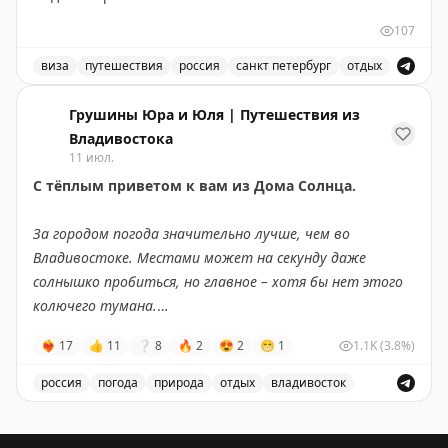
PRIME TIME (65 euros) Short Stay All kind of other
107
short stay visas
виза
путешествия
россия
санкт петербург
отдых
Доступны даты:
Доступные места в Санкт-Петербурге для короткого от
📆
28.09.2026 (1 шт.): 16:10
Грушины Юра и Юля | Путешествия из
📆
29.09.2026 (2 шт.): 16:10, 16:20
Владивостока
11 июл.
С тёплым приветом к вам из Дома Солнца.
Всего свободных мест:
3
За городом погода значительно лучше, чем во
Владивостоке. Местами может на секунду даже
солнышко пробиться, но главное – хотя бы нет этого
колючего тумана.
❤‍🔥
17
👍
11
❔
8
🔥
2
😍
2
😁
1
1.1K
(3.8%)
Мы живём на сопке, и у нас вообще ощущение, что
облака на дом спускаются.
россия
погода
природа
отдых
владивосток
Описание погоды во Владивостоке и за городом, а т
Но есть и хорошие новости
– у меня в телефоне по