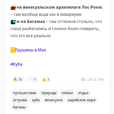
🇻🇪
на венесуэльском архипелаге Лос-Рокес
– там вообще вода как в аквариуме
🇧🇸
и на Багамах
– там оттенков столько, что
глаза разбегались и сложно было поверить,
что это всё реально
🟨
Грушины в Мах
#Куба
🔥
30
❔
11
👍
3
1.2K
(3.7%)
путешествия
природа
пляжи
отдых
острова
куба
венесуэла
карибское море
багамы