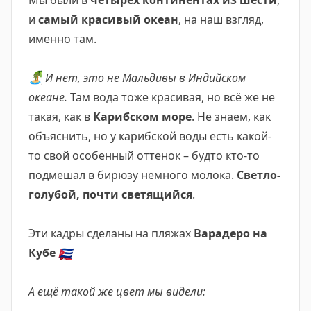
Мы были в
четырёх континентах из шести
,
и
самый красивый океан
, на наш взгляд,
именно там.
🏝️
И нет, это не Мальдивы в Индийском
океане.
Там вода тоже красивая, но всё же не
такая, как в
Карибском море
. Не знаем, как
объяснить, но у карибской воды есть какой-
то свой особенный оттенок – будто кто-то
подмешал в бирюзу немного молока.
Светло-
голубой, почти светящийся
.
Эти кадры сделаны на пляжах
Варадеро на
Кубе
🇨🇺
А ещё такой же цвет мы видели: