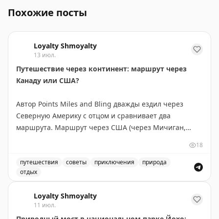
Похожие посты
Loyalty Shmoyalty
13 июл.
Путешествие через континент: маршрут через
Канаду или США?
Автор Points Miles and Bling дважды ездил через
Северную Америку с отцом и сравнивает два
маршрута. Маршрут через США (через Мичиган,
Монтану, Айдахо и Вашингтон) короче на 300 км и
18
экономнее по топливу — идеален, если спешите. Но
главное открытие — это не пейзажи, а люди и
путешествия
советы
приключения
природа
отдых
неожиданные остановки. В маленьком городке
Маршрут через Канаду или США: сравнение двух путе
Уоллес, Айдахо, владелица отеля предложила лучший
Loyalty Shmoyalty
номер, а ужин превратился в экскурсию по винному
11 июл.
погребу. Канадский маршрут длиннее, но предлагает
Природный мост в национальном парке Йохо: