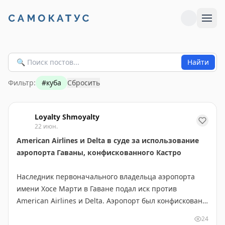
Найти
Фильтр:
#
куба
Сбросить
Loyalty Shmoyalty
22 июн.
American Airlines и Delta в суде за использование
аэропорта Гаваны, конфискованного Кастро
Наследник первоначального владельца аэропорта
имени Хосе Марти в Гаване подал иск против
American Airlines и Delta. Аэропорт был конфискован
кубинским правительством в 1959 году во время
24
революции Фиделя Кастро.