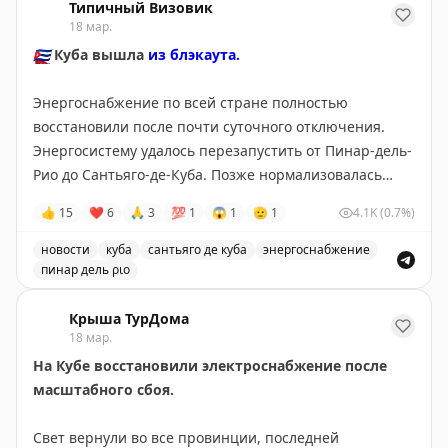
• Грузия (17 раз)
Типичный Визовик
Читай нас в
📲
МАХ
18 мар.
• Италия (13 раз)
• Литва/Турция/Украина (по 10 раз)
🇨🇺
Куба вышла
из блэкаута.
#Куба
Топ-3 по кол-ву совокупно проведённого времени:
Энергоснабжение по всей стране полностью
• Грузия (61 неделя)
восстановили после почти суточного отключения.
• Испания (30 недель)
Энергосистему удалось перезапустить от Пинар-дель-
• Турция (24 недели)
Рио до Сантьяго-де-Куба. Позже нормализовалась
ситуация и в провинциях Гранма и Гуантанамо.
👍
15
❤
6
🙏
3
💯
1
😱
1
🫡
1
4.1K
(0.7%)
Общая формула: за всеми странами мира не гонюсь,
Причины масштабного сбоя еще выясняют.
стараюсь в каждой провести по несколько недель или
новости
куба
сантьяго де куба
энергоснабжение
месяцев.
@tipical_vizovik
пинар дель ριο
#поземлебюджетно
Куба восстановила энергоснабжение после почти сут
Крыша ТурДома
18 мар.
На Кубе восстановили электроснабжение после
масштабного сбоя.
Свет вернули во все провинции, последней