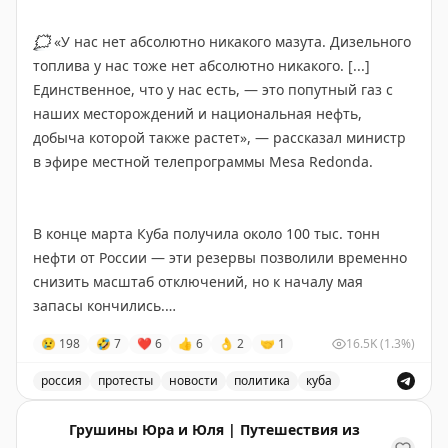
Китай
🇨🇳
(2 визита / 3 недели)
протесты. Жители требовали восстановить
Коста-Рика
🇨🇷
(2 визита / 5 недель)
электроснабжение и выражали недовольство
🗯
«У нас нет абсолютно никакого мазута. Дизельного
Куба
🇨🇺
(1 визит / 6 недель)
ухудшением условий жизни. Сообщается также о
топлива у нас тоже нет абсолютно никакого. [...]
Кыргызстан
🇰🇬
(3 визита / 3 недели)
нехватке продуктов питания и медикаментов.
Единственное, что у нас есть, — это попутный газ с
Лаос
🇱🇦
(2 визита / 3 недели)
наших месторождений и национальная нефть,
Латвия
🇱🇻
(8 визитов / 8 недель)
Все новости в
MAX
.
добыча которой также растет», — рассказал министр
Ливан
🇱🇧
(1 визит / 1 неделя)
в эфире местной телепрограммы Mesa Redonda.
Литва
🇱🇹
(10 визитов / 10 недель)
Лихтенштейн
🇱🇮
(1 визит / 2 дня)
Люксембург
🇱🇺
(2 визита / 2 недели)
В конце марта Куба получила около 100 тыс. тонн
Маврикий
🇲🇺
(1 визит / 8 недель)
нефти от России — эти резервы позволили временно
Малайзия
🇲🇾
(3 визита / 5 недель)
снизить масштаб отключений, но к началу мая
Мальдивы
🇲🇻
(1 визит / 1 неделя)
запасы кончились.
Мальта
🇲🇹
(1 визит / 3 недели)
Марокко
🇲🇦
(2 визита / 4 недели)
😢
198
🤣
7
❤
6
👍
6
👌
2
🤝
1
16.5K
(1.3%)
Из-за нехватки топлива на Кубе отключают
Мексика
🇲🇽
(1 визит / 5 недель)
электроэнергию. Этой ночью на острове
прошли
россия
протесты
новости
политика
куба
Молдова
🇲🇩
(1 визит / 4 дня)
«кастрюльные протесты» — жители блокировали
На Кубе закончились запасы топлива, что привело к 
Монако
🇲🇨
(1 визит / 5 часов)
движение транспорта, поджигали мусор и
Грушины Юра и Юля | Путешествия из
Монголия
🇲🇳
(3 визита / 8 недель)