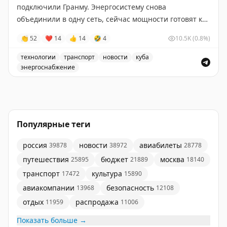
подключили Гранму. Энергосистему снова
объединили в одну сеть, сейчас мощности готовят к
полной синхронизации.
👏
52
❤
14
👍
14
🤣
4
10.5K
(0.8%)
Это уже второй крупный сбой за 2 недели. Ранее
технологии
транспорт
новости
куба
проблемы возникали из-за аварии на ТЭЦ и блэкаутов
энергоснабжение
в столичном регионе. Подробнее написали на
На Кубе восстановили электроснабжение после масшта
ТурДоме.
@tourdom
Популярные теги
россия
новости
авиабилеты
39878
38972
28778
путешествия
бюджет
москва
25895
21889
18140
транспорт
культура
17472
15890
авиакомпании
безопасность
13968
12108
отдых
распродажа
11959
11006
Показать больше →