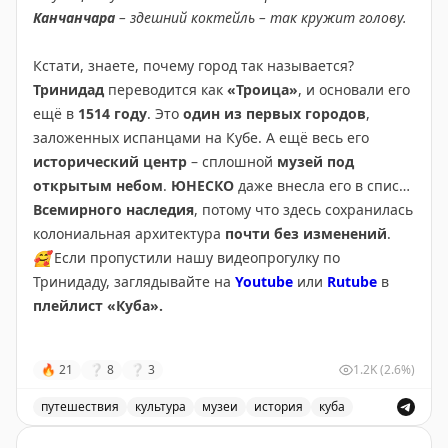
Канчанчара
– здешний коктейль – так кружит голову.
Турция
🇹🇷
(10 визитов / 24 недели)
🇻🇪
на венесуэльском архипелаге Лос-Рокес
– там
Узбекистан
🇺🇿
(2 визита / 2 недели)
вообще вода как в аквариуме
Кстати, знаете, почему город так называется?
Украина
🇺🇦
(10 визитов / 15 недель)
🇧🇸
и на Багамах
– там оттенков столько, что глаза
Тринидад
переводится как
«Троица»
, и основали его
Филиппины
🇵🇭
(1 визит / 8 недель)
разбегались и сложно было поверить, что это всё
ещё в
1514 году
. Это
один из первых городов
,
Финляндия
🇫🇮
(6 визитов / 5 недель)
реально
заложенных испанцами на Кубе. А ещё весь его
Франция
🇫🇷
(5 визитов / 7 недель)
исторический центр
– сплошной
музей под
Хорватия
🇭🇷
(1 визит / 4 дня)
🟨
Грушины в Мах
открытым небом
.
ЮНЕСКО
даже внесла его в список
Черногория
🇲🇪
(3 визита / 9 недель)
Всемирного наследия
, потому что здесь сохранилась
Чехия
🇨🇿
(5 визитов / 7 недель)
#Куба
колониальная архитектура
почти без изменений
.
Швейцария
🇨🇭
(3 визита / 6 недель)
🥰
Если пропустили нашу видеопрогулку по
Швеция
🇸🇪
(2 визита / 4 дня)
Тринидаду, заглядывайте на
Youtube
или
Rutube
в
Шри-Ланка
🇱🇰
(1 визит / 2 недели)
плейлист «Куба».
Эстония
🇪🇪
(4 визита / 3 недели)
Южная Корея
🇰🇷
(5 визитов / 18 недель)
💛
И, конечно, как всегда, путешествуйте подольше и
ЮАР
🇿🇦
(1 визит / 1 неделя)
🔥
21
❔
8
❔
3
1.2K
(2.6%)
подальше.
Ямайка
🇯🇲
(1 визит / 4 недели)
путешествия
культура
музеи
история
куба
Ваши ЮЮ
Топ-3 по кол-ву визитов:
Колоритный город Тринидад на Кубе: история, культ