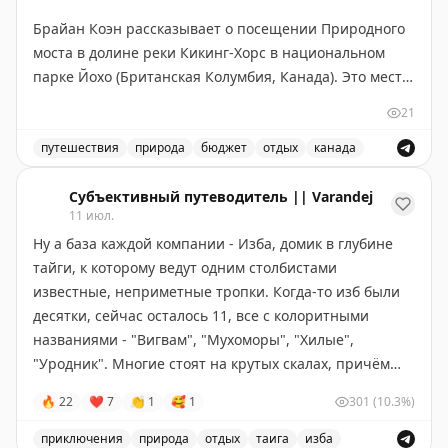
Брайан Коэн рассказывает о посещении Природного
Ну а пока – всем уютного воскресенья. И пусть
моста в долине реки Кикинг-Хорс в национальном
никакая серая погода не омрачит его.
парке Йохо (Британская Колумбия, Канада). Это место
находится всего в 3 км юго-западнее деревни Филд и
21
💛
Обняли,
легко доступно — не требует пеших прогулок,
ваши ЮЮ.
достаточно пройти по искусственному мосту от
путешествия
природа
бюджет
отдых
канада
парковки. Природный мост образовался благодаря
Посетите природный мост в национальном парке Йохо
#ДомСолнца
эрозии известняка и абразии, вызванной потоком
Субъективный путеводитель || Varandej
11 июл.
реки. Река продолжает активно вырезать русло,
🟨
Мы есть здесь
Мах
·
ТГ
·
ВК
·
Сайт
Ну а база каждой компании - Изба, домик в глубине
создавая впечатляющие скальные формации с
тайги, к которому ведут одним столбистами
водяными бассейнами. Вход в парк Йохо платный, но
известные, неприметные тропки. Когда-то изб были
сам Природный мост посещать бесплатно. Идеально
десятки, сейчас осталось 11, все с колоритными
подходит для быстрого визита — даже 10 минут
названиями - "Вигвам", "Мухоморы", "Хилые",
достаточно. Учтите, что в пиковый сезон здесь
"Уродник". Многие стоят на крутых скалах, причём
бывает многолюдно из-за туристических автобусов.
изба "Грифы" расположена так, что снизу её не
🔥
22
❤
7
👏
1
🥰
1
301
(10.3%)
увидишь, а наверх залезет только опытный столбист.
The Gate with Brian Cohen
|
Original
приключения
природа
отдых
таига
изба