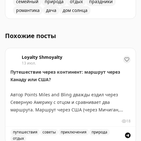
семейный
природа
отдых
праздники
романтика
дача
дом солнца
Описание места под названием Дом Солнца, где всегд
Похожие посты
Loyalty Shmoyalty
13 июл.
Путешествие через континент: маршрут через
Канаду или США?
Автор Points Miles and Bling дважды ездил через
Северную Америку с отцом и сравнивает два
маршрута. Маршрут через США (через Мичиган,
Монтану, Айдахо и Вашингтон) короче на 300 км и
18
экономнее по топливу — идеален, если спешите. Но
главное открытие — это не пейзажи, а люди и
путешествия
советы
приключения
природа
отдых
неожиданные остановки. В маленьком городке