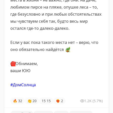
места в жизни – не важно, где они: на даче,
любимом пирсе на пляже, опушке леса – то,
где безусловно и при любых обстоятельствах
мы чувствуем себя так, будто весь мир
остался где-то далеко-далеко.
Если у вас пока такого места нет – верю, что
оно обязательно найдётся
🪴
❤️
Обнимаем,
ваши ЮЮ
#ДомСолнца
🔥
32
👏
20
15
15
❤‍🔥
2
1.2K
(5.7%)