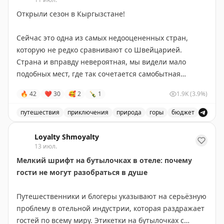
реки. Река продолжает активно вырезать русло,
Открыли сезон в Кыргызстане!
создавая впечатляющие скальные формации с
водяными бассейнами. Вход в парк Йохо платный, но
Сейчас это одна из самых недооцененных стран,
сам Природный мост посещать бесплатно. Идеально
которую не редко сравнивают со Швейцарией.
подходит для быстрого визита — даже 10 минут
Страна и вправду невероятная, мы видели мало
достаточно. Учтите, что в пиковый сезон здесь
подобных мест, где так сочетается самобытная
бывает многолюдно из-за туристических автобусов.
культура и разнообразная природа.
🔥
42
❤
30
🥰
2
🍾
1
1.9K
(3.9%)
90% Кыргызстана покрыто хребтами Тянь-Шаня и тут
The Gate with Brian Cohen
|
Original
нет дорог, на которых не было бы масштабных
путешествия
приключения
природа
горы
бюджет
пейзажей.
Открытие сезона в Кыргызстане, одна из самых недоо
Loyalty Shmoyalty
Посмотрите на кадры, они словно сняты в разных
13 июл.
уголках мира в разные сезоны.
Мелкий шрифт на бутылочках в отеле: почему
Но все это в рамках нашего 7-дневного роуд-трипа,
гости не могут разобраться в душе
который мы проводим с июля по начало октября.
Путешественники и блогеры указывают на серьёзную
На днях у нас разобрали все места на 2026 год
проблему в отельной индустрии, которая раздражает
– и мы добавили доп.дату на 5-11 сентября
гостей по всему миру. Этикетки на бутылочках с