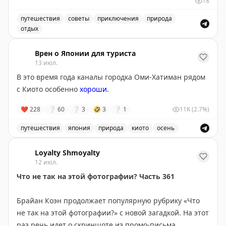
18
экономнее по топливу — идеален, если спешите. Но
главное открытие — это не пейзажи, а люди и
путешествия
советы
приключения
природа
отдых
неожиданные остановки. В маленьком городке
Маршрут через Канаду или США: сравнение двух путе
Уоллес, Айдахо, владелица отеля предложила лучший
Врен о Японии для туриста
номер, а ужин превратился в экскурсию по винному
13 июл.
погребу. Канадский маршрут длиннее, но предлагает
В это время года каналы городка Оми-Хатиман рядом
более продолжительные красивые виды: озера и леса
с Киото особенно
хороши
.
Северного Онтарио, Канадские Скалистые горы.
Совет: если едите ради пейзажей — выбирайте
❤
228
❔
60
❔
3
🤣
3
❔
1
11K
(2.7%)
Канаду и выделите 5-6 дней, посетив малые города
вроде Вавы или Муз-Джо. Если спешите — США
путешествия
япония
природа
киото
осень
справедливо конкурируют, особенно если оставить
Каналы городка Оми-Хатиман рядом с Киото особенно 
место для неожиданных открытий.
Loyalty Shmoyalty
12 июл.
Points Miles and Bling
Что не так на этой фотографии? Часть 361
|
Original
Брайан Коэн продолжает популярную рубрику «Что
не так на этой фотографии?» с новой загадкой. На этот
раз речь идет о скриншоте из промо-письма