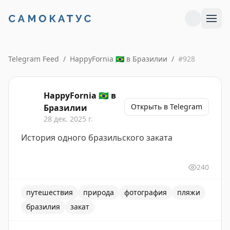
Telegram Feed
/
HappyFornia 🇧🇷 в Бразилии
/
#
928
HappyFornia 🇧🇷 в
Открыть в Telegram
Бразилии
28 дек. 2025 г.
История одного бразильского заката
240
путешествия
природа
фотография
пляжи
бразилия
закат