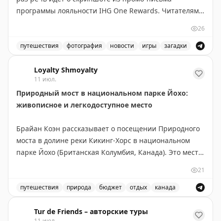
программы лояльности IHG One Rewards. Читателям
предлагается угадать, что именно выглядит странно
26
или неправильно на изображении. В статье также
приведен ответ на предыдущую загадку (часть 360) —
путешествия
фотография
новости
игры
загадки
фото дорожных знаков в Вайоминге с почти
Загадка «Что не так на этой фотографии?» продолжае
нечитаемыми номерами трасс из-за эрозии
Loyalty Shmoyalty
11 июл.
материала. Брайан приглашает читателей присылать
Природный мост в национальном парке Йохо:
свои фотографии и скриншоты для участия в серии
живописное и легкодоступное место
статей.
Брайан Коэн рассказывает о посещении Природного
The Gate with Brian Cohen
|
Original
моста в долине реки Кикинг-Хорс в национальном
парке Йохо (Британская Колумбия, Канада). Это место
находится всего в 3 км юго-западнее деревни Филд и
21
легко доступно — не требует пеших прогулок,
достаточно пройти по искусственному мосту от
путешествия
природа
бюджет
отдых
канада
парковки. Природный мост образовался благодаря
Посетите природный мост в национальном парке Йохо
эрозии известняка и абразии, вызванной потоком
Tur de Friends – авторские туры
11 июл.