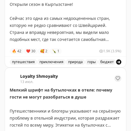
Открыли сезон в Кыргызстане!
создавая впечатляющие скальные формации с
водяными бассейнами. Вход в парк Йохо платный, но
Сейчас это одна из самых недооцененных стран,
сам Природный мост посещать бесплатно. Идеально
которую не редко сравнивают со Швейцарией.
подходит для быстрого визита — даже 10 минут
Страна и вправду невероятная, мы видели мало
достаточно. Учтите, что в пиковый сезон здесь
подобных мест, где так сочетается самобытная
бывает многолюдно из-за туристических автобусов.
культура и разнообразная природа.
🔥
42
❤
30
🥰
2
🍾
1
1.9K
(3.9%)
90% Кыргызстана покрыто хребтами Тянь-Шаня и тут
The Gate with Brian Cohen
|
Original
нет дорог, на которых не было бы масштабных
путешествия
приключения
природа
горы
бюджет
пейзажей.
Открытие сезона в Кыргызстане, одна из самых недоо
Loyalty Shmoyalty
Посмотрите на кадры, они словно сняты в разных
13 июл.
уголках мира в разные сезоны.
Мелкий шрифт на бутылочках в отеле: почему
Но все это в рамках нашего 7-дневного роуд-трипа,
гости не могут разобраться в душе
который мы проводим с июля по начало октября.
Путешественники и блогеры указывают на серьёзную
На днях у нас разобрали все места на 2026 год
проблему в отельной индустрии, которая раздражает
– и мы добавили доп.дату на 5-11 сентября
гостей по всему миру. Этикетки на бутылочках с