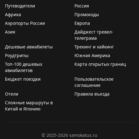
Путеводители
Россия
Juan Ruiz
|
Original
Gary Leff
|
View from the Wing
Африка
Промокоды
Аэропорты России
Европа
Азия
Дайджест тревел-
телеграма
Дешевые авиабилеты
Трекинг и хайкинг
Роудтрипы
Южная Америка
Топ-100 дешевых
Карта открытых границ
авиабилетов
Бюджет поездки
Пользовательское
соглашение
Отели
Правила въезда
Сложные маршруты в
Китай и Японию
©
2025-2026
samokatus.ru