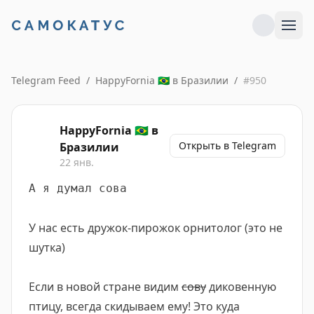
Telegram Feed
/
HappyFornia 🇧🇷 в Бразилии
/
#
950
HappyFornia 🇧🇷 в
Открыть в Telegram
Бразилии
22 янв.
А я думал сова
У нас есть дружок-пирожок орнитолог (это не
шутка)
Если в новой стране видим
сову
диковенную
птицу, всегда скидываем ему! Это куда