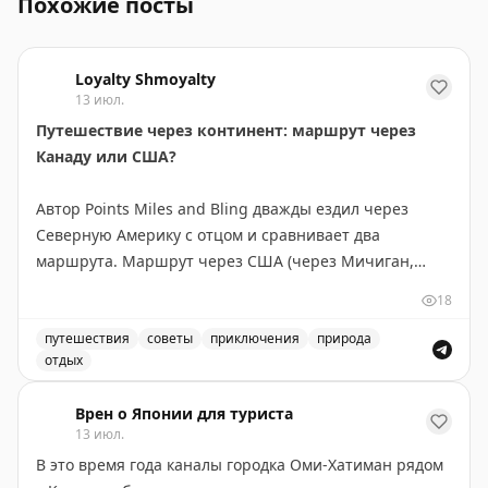
Похожие посты
Loyalty Shmoyalty
13 июл.
Путешествие через континент: маршрут через
Канаду или США?
Автор Points Miles and Bling дважды ездил через
Северную Америку с отцом и сравнивает два
маршрута. Маршрут через США (через Мичиган,
Монтану, Айдахо и Вашингтон) короче на 300 км и
18
экономнее по топливу — идеален, если спешите. Но
главное открытие — это не пейзажи, а люди и
путешествия
советы
приключения
природа
отдых
неожиданные остановки. В маленьком городке
Маршрут через Канаду или США: сравнение двух путе
Уоллес, Айдахо, владелица отеля предложила лучший
Врен о Японии для туриста
номер, а ужин превратился в экскурсию по винному
13 июл.
погребу. Канадский маршрут длиннее, но предлагает
В это время года каналы городка Оми-Хатиман рядом
более продолжительные красивые виды: озера и леса