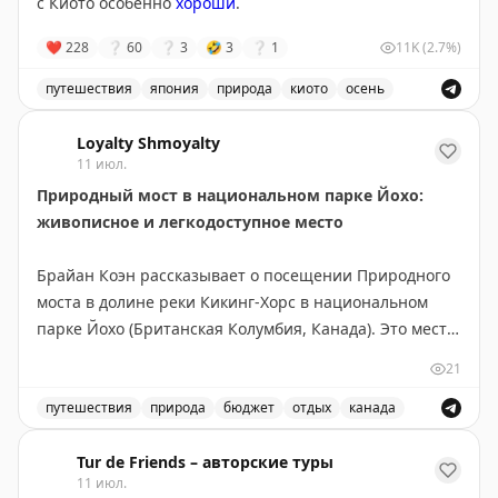
с Киото особенно
хороши
.
Северного Онтарио, Канадские Скалистые горы.
Совет: если едите ради пейзажей — выбирайте
❤
228
❔
60
❔
3
🤣
3
❔
1
11K
(2.7%)
Канаду и выделите 5-6 дней, посетив малые города
вроде Вавы или Муз-Джо. Если спешите — США
путешествия
япония
природа
киото
осень
справедливо конкурируют, особенно если оставить
Каналы городка Оми-Хатиман рядом с Киото особенно 
место для неожиданных открытий.
Loyalty Shmoyalty
11 июл.
Points Miles and Bling
Природный мост в национальном парке Йохо:
|
Original
живописное и легкодоступное место
Брайан Коэн рассказывает о посещении Природного
моста в долине реки Кикинг-Хорс в национальном
парке Йохо (Британская Колумбия, Канада). Это место
находится всего в 3 км юго-западнее деревни Филд и
21
легко доступно — не требует пеших прогулок,
достаточно пройти по искусственному мосту от
путешествия
природа
бюджет
отдых
канада
парковки. Природный мост образовался благодаря
Посетите природный мост в национальном парке Йохо
эрозии известняка и абразии, вызванной потоком
Tur de Friends – авторские туры
11 июл.
реки. Река продолжает активно вырезать русло,