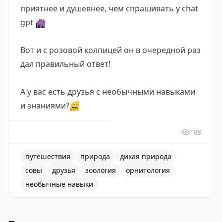
приятнее и душевнее, чем спрашивать у chat
gpt
👾
Вот и с розовой колпицей он в очередной раз
дал правильный ответ!
А у вас есть друзья с необычными навыками
и знаниями?
😄
189
путешествия
природа
дикая природа
совы
друзья
зоология
орнитология
необычные навыки
Обмен опытом с друзьями-орнитологами во время пу