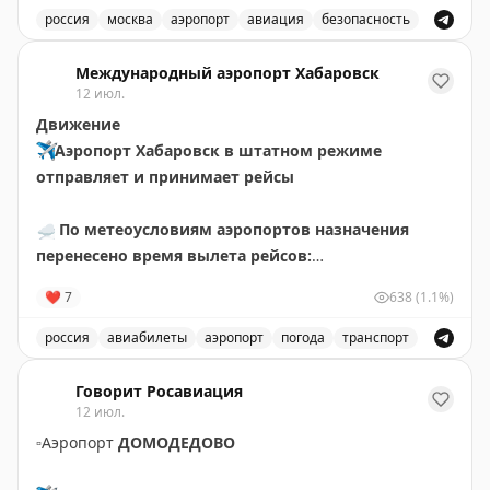
✈️
Говорит Росавиация
|
MАХ
россия
москва
аэропорт
авиация
безопасность
В аэропорту Жуковский введены временные ограничен
Международный аэропорт Хабаровск
12 июл.
Движение
✈️
Аэропорт Хабаровск в штатном режиме
отправляет и принимает рейсы
☁️
По метеоусловиям аэропортов назначения
перенесено время вылета рейсов:
🟡
НИ411 Хабаровск – Чегдомын за 10 июля.
❤
7
638
(1.1%)
Ожидаемое время отправления – 14 июля в 12.30
🟡
НИ411 Хабаровск – Чегдомын. Ожидаемое время
россия
авиабилеты
аэропорт
погода
транспорт
отправления – 15 июля в 10.35
Обновления о рейсах и погоде в аэропорту Хабаровск
Говорит Росавиация
✍🏼
Авиакомпаниями перенесено время вылета
12 июл.
рейсов:
▫️
Аэропорт
ДОМОДЕДОВО
🟡
НИ469 Хабаровск – Богородское за 10, 13 июля.