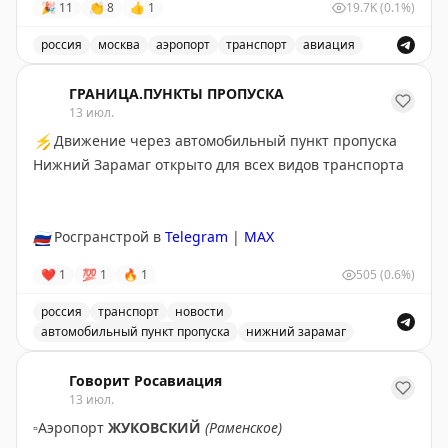
🎉
11
👏
8
👍
1
19.7K
(0.1%)
✈️
Говорит Росавиация
|
MAX
россия
москва
аэропорт
транспорт
авиация
Снятые ограничения на прием и выпуск воздушных су
ГРАНИЦА.ПУНКТЫ ПРОПУСКА
13 июл.
⚡
Движение через автомобильный пункт пропуска
Нижний Зарамаг открыто для всех видов транспорта
🇷🇺
Росгранстрой в
Telegram
|
MAX
❤
1
💯
1
🔥
1
505
(0.6%)
россия
транспорт
новости
автомобильный пункт пропуска
нижний зарамаг
Движение через автомобильный пункт пропуска Нижни
Говорит Росавиация
13 июл.
▫️
Аэропорт
ЖУКОВСКИЙ
(Раменское)