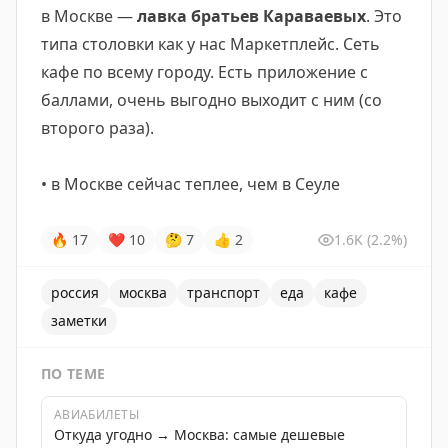
в Москве —
лавка братьев Караваевых
. Это
типа столовки как у нас Маркетплейс. Сеть
кафе по всему городу. Есть приложение с
баллами, очень выгодно выходит с ним (со
второго раза).
• в Москве сейчас теплее, чем в Сеуле
🔥
17
❤
10
🤔
7
👍
2
1.6K
(2.2%)
россия
москва
транспорт
еда
кафе
заметки
ПО ТЕМЕ
АВИАБИЛЕТЫ
Откуда угодно → Москва: самые дешевые