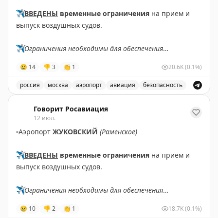
✈️
ВВЕДЕНЫ
временные ограничения
на прием и
выпуск воздушных судов.
✈️
Ограничения необходимы для обеспечения
безопасности полетов.
😢
14
👎
3
👏
1
20.6K
(0.1%)
✈️
Говорит Росавиация
|
MАХ
россия
москва
аэропорт
авиация
безопасность
В аэропорту Жуковский введены временные ограничен
Говорит Росавиация
12 июл.
▫️
Аэропорт
ЖУКОВСКИЙ
(Раменское)
✈️
ВВЕДЕНЫ
временные ограничения
на прием и
выпуск воздушных судов.
✈️
Ограничения необходимы для обеспечения
безопасности полетов.
😢
10
👎
2
👏
1
18.7K
(0.1%)