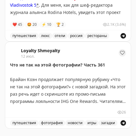
Vladivostok 5
*
. Для меня, как для шеф-редактора
журнала альянса Rodina Hotels, увидеть этот проект
The Bulkhead Seat
|
Original
вживую было почти как пойти на кинопремьеру в
❤
45
🤩
20
⚡
10
🏆
2
2.1K
(3.6%)
Каннах: планка задрана до космоса.
путешествия
люкс
отели
россия
рестораны
На пороге номера у меня зависла матрица. Пришла в
Отель Rodina Residences Vladivostok 5* - шесть звезд
себя у панорамного окна с видом на бухту, в одной
Loyalty Shmoyalty
руке бокал вина, в другой клубника, на мне –
12 июл.
идеальный халат, из которого можно шить свадебное
Что не так на этой фотографии? Часть 361
платье.
Команда отеля словно взяла протокол сервиса пять
Брайан Коэн продолжает популярную рубрику «Что
звезд и применила его под девизом «сделай лучше».
не так на этой фотографии?» с новой загадкой. На этот
раз речь идет о скриншоте из промо-письма
Что я не ожидала увидеть, а это было:
программы лояльности IHG One Rewards. Читателям
- стайлер для волос
предлагается угадать, что именно выглядит странно
26
- отпариватель
или неправильно на изображении. В статье также
- японский унитаз
приведен ответ на предыдущую загадку (часть 360) —
путешествия
фотография
новости
игры
загадки
- корзина для грязного белья
фото дорожных знаков в Вайоминге с почти
Загадка «Что не так на этой фотографии?» продолжае