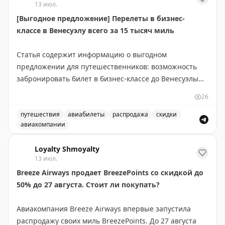
13 июл.
[Выгодное предложение] Перелеты в бизнес-
классе в Венесуэлу всего за 15 тысяч миль
Статья содержит информацию о выгодном
предложении для путешественников: возможность
забронировать билет в бизнес-классе до Венесуэлы
всего за 15 000 миль. Это отличная возможность для
26
тех, кто накопил достаточное количество миль в
своей программе лояльности авиакомпании. Такие
путешествия
авиабилеты
распродажа
скидки
авиакомпании
предложения встречаются редко и позволяют
Выгодное предложение на перелеты в бизнес-классе в
значительно сэкономить на премиум-перелетах.
Loyalty Shmoyalty
Рекомендуется следить за подобными alert'ами, чтобы
13 июл.
не пропустить выгодные варианты бронирования.
Breeze Airways продает BreezePoints со скидкой до
50% до 27 августа. Стоит ли покупать?
Juan Ruiz
|
Original
Авиакомпания Breeze Airways впервые запустила
распродажу своих миль BreezePoints. До 27 августа