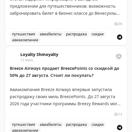
предложении для путешественников: возможность
забронировать билет в бизнес-классе до Венесуэлы
всего за 15 000 миль. Это отличная возможность для
26
тех, кто накопил достаточное количество миль в
своей программе лояльности авиакомпании. Такие
путешествия
авиабилеты
распродажа
скидки
авиакомпании
предложения встречаются редко и позволяют
Выгодное предложение на перелеты в бизнес-классе в
значительно сэкономить на премиум-перелетах.
Loyalty Shmoyalty
Рекомендуется следить за подобными alert'ами, чтобы
13 июл.
не пропустить выгодные варианты бронирования.
Breeze Airways продает BreezePoints со скидкой до
50% до 27 августа. Стоит ли покупать?
Juan Ruiz
|
Original
Авиакомпания Breeze Airways впервые запустила
распродажу своих миль BreezePoints. До 27 августа
2026 года участники программы Breezy Rewards могут
покупать баллы со скидкой до 50%, снижая цену до
13
1,45¢ за балл (обычно 2,90¢). Скидка зависит от
объема: 1000 баллов без скидки, 2000-4000 — 30%,
путешествия
авиабилеты
распродажа
скидки
авиакомпании
5000-9000 — 40%, 10000+ — 50%. Баллы