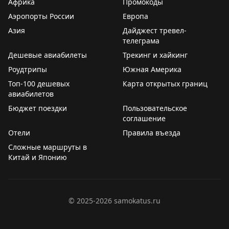
Африка
Промокоды
⠀
Аэропорты России
Европа
За каждым рейсом стоят профессионализм,
Азия
ответственность и огромная любовь к своему делу.
Дайджест тревел-
телеграма
Спасибо каждому бортпроводнику авиакомпании
Дешевые авиабилеты
«Аврора» за искреннюю заботу о пассажирах,
Трекинг и хайкинг
выдержку, доброту и тепло, которое вы дарите даже
Роудтрипы
Южная Америка
на высоте нескольких тысяч метров.
Топ-100 дешевых
Карта открытых границ
⠀
авиабилетов
Пусть каждый полёт приносит новые впечатления, а
Бюджет поездки
Пользовательское
каждая улыбка, подаренная пассажирам, обязательно
соглашение
возвращается к вам! С праздником!
Отели
Правила въезда
Сложные маршруты в
Китай и Японию
©
2025-2026
samokatus.ru