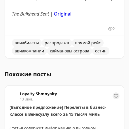
The Bulkhead Seat
|
Original
21
авиабилеты
распродажа
прямой рейс
авиакомпании
каймановы острова
остин
Акция Cayman Airways для путешественников из Ости
Похожие посты
Loyalty Shmoyalty
13 июл.
[Выгодное предложение] Перелеты в бизнес-
классе в Венесуэлу всего за 15 тысяч миль
Статья содержит информацию о выгодном