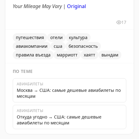
Your Mileage May Vary
|
Original
17
путешествия
отели
культура
авиакомпании
сша
безопасность
правила въезда
марриотт
хаятт
вындам
ПО ТЕМЕ
АВИАБИЛЕТЫ
Москва → США: самые дешевые авиабилеты по
месяцам
АВИАБИЛЕТЫ
Откуда угодно → США: самые дешевые
авиабилеты по месяцам
В американских отелях все еще можно найти куритель