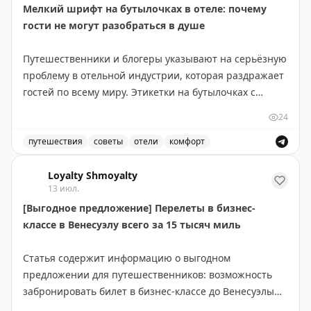
Мелкий шрифт на бутылочках в отеле: почему
не спят. Брайан делится личным опытом частых
гости не могут разобраться в душе
ночных пожарных тревог во время командировок и
отмечает, что они помогли ему быстро научиться
Путешественники и блогеры указывают на серьёзную
правильно действовать в чрезвычайной ситуации.
проблему в отельной индустрии, которая раздражает
Вопрос остается открытым: как найти баланс между
гостей по всему миру. Этикетки на бутылочках с
комфортом гостей и эффективностью подготовки к
шампунем, кондиционером и гелем для душа
реальной опасности?
24
написаны настолько мелким шрифтом, что их
практически невозможно прочитать без очков.
путешествия
советы
отели
комфорт
The Gate with Brian Cohen
|
Original
Путешественники жалуются на мелкий шрифт на бутыл
Проблема в том, что в ванной комнате, особенно в
Loyalty Shmoyalty
13 июл.
душе, носить очки неудобно и непрактично. Гости
[Выгодное предложение] Перелеты в бизнес-
вынуждены либо надевать их в мокрую ванну, рискуя
классе в Венесуэлу всего за 15 тысяч миль
их повредить, либо многократно выходить из душа,
чтобы разобраться, какая бутылка для чего
Статья содержит информацию о выгодном
предназначена. Это приводит к путанице — люди
предложении для путешественников: возможность
случайно используют кондиционер вместо шампуня
забронировать билет в бизнес-классе до Венесуэлы
или наоборот.
всего за 15 000 миль. Это отличная возможность для