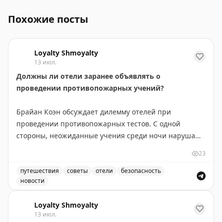
Похожие посты
Loyalty Shmoyalty
13 июл.
Должны ли отели заранее объявлять о
проведении противопожарных учений?
Брайан Коэн обсуждает дилемму отелей при
проведении противопожарных тестов. С одной
стороны, неожиданные учения среди ночи нарушают
сон гостей и вызывают раздражение. С другой —
23
заранее объявленные тесты теряют элемент
неожиданности, что может снизить эффективность
путешествия
советы
отели
безопасность
новости
подготовки к реальной чрезвычайной ситуации.
Должны ли отели заранее объявлять о проведении пр
Автор приводит пример отеля, который анонсировал
Loyalty Shmoyalty
учения на 11 июля 2022 года с 11:00 до 15:00 —
13 июл.
удачный выбор времени, когда большинство гостей