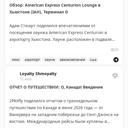
Обзор: American Express Centurion Lounge в
выгодные перелеты, где стоимость за балл
Хьюстоне (IAH), Терминал D
превышает 1,45¢. На некоторых маршрутах баллы
стоят до 2¢, что делает покупку выгодной. Перед
Адам Стюарт поделился впечатлениями от
покупкой проверьте цены на сайте Breeze.
посещения лаунжа American Express Centurion в
аэропорту Хьюстона. Лаунж расположен в подвале
Tyler Glatt
|
Original
терминала D, спрятан за магазином duty free и
26
считается одним из самых сложных для поиска в
США. Несмотря на скрытое расположение, здесь была
люкс
аэропорт
лаунж
авиакомпании
сша
очередь. Плюсы: дружелюбный персонал, быстрый
Обзор лаунжа American Express Centurion в аэропорт
интернет, красивый бар с обширным меню и
Loyalty Shmoyalty
12 июл.
оригинальная зелёная стена с живыми растениями.
ОТЧЕТ О ПУТЕШЕСТВИИ: О, Канада! Введение
Минусы: тесное пространство без вида на взлётно-
посадочную полосу, ограниченный буфет по
2PAXfly поделился отчетом о трехнедельном
сравнению с другими лаунжами Centurion, сложный
путешествии по Канаде в июне 2026 года — от
вход. Общая оценка: стоит посетить. Доступ: American
Ванкувера на западном побережье до Сент-Джонса на
Express Platinum Card.
востоке. Международные рейсы были куплены в