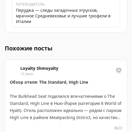
ПУТЕВОДИТЕЛЬ
Перуджа — следы загадочных этрусков,
мрачное Средневековье и лучшие трюфели в
Италии
Отель InterContinental Real Lima Miraflores в Перу -
Похожие посты
Loyalty Shmoyalty
12 июл.
Обзор отеля: The Standard, High Line
The Bulkhead Seat поделился впечатлениями о The
Standard, High Line в Нью-Йорке (категория 6 World of
Hyatt). Отель расположен идеально — рядом с парком
High Line в районе Meatpacking District, но качество
не соответствует цене. Номер категории Standard
20
Queen (230 кв.м) оказался крошечным и устаревшим,