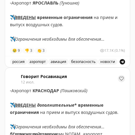
▫️
Аэропорт
ЯРОСЛАВЛЬ
(Туношна)
всё, чтобы путешествие прошло спокойно и
безопасно.
✈️
ВВЕДЕНЫ
временные ограничения
на прием и
⠀
выпуск воздушных судов.
За каждым рейсом стоят профессионализм,
ответственность и огромная любовь к своему делу.
✈️
Ограничения необходимы для обеспечения
Спасибо каждому бортпроводнику авиакомпании
безопасности полетов.
«Аврора» за искреннюю заботу о пассажирах,
😢
9
👎
3
👏
3
17.1K
(0.1%)
выдержку, доброту и тепло, которое вы дарите даже
✈️
Говорит Росавиация
|
МАХ
на высоте нескольких тысяч метров.
россия
аэропорт
авиация
безопасность
новости
⠀
В аэропорту Ярославля введены временные ограничен
Пусть каждый полёт приносит новые впечатления, а
Говорит Росавиация
12 июл.
каждая улыбка, подаренная пассажирам, обязательно
возвращается к вам! С праздником!
▫️
Аэропорт
КРАСНОДАР
(Пашковский)
✈️
ВВЕДЕНЫ
дополнительные
* временные
ограничения
на прием и выпуск воздушных судов.
✈️
Ограничения необходимы для обеспечения
безопасности полетов.
*Согласно действующему NOTAM, аэропорт