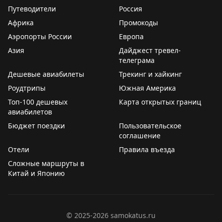
✈️
Airbus впервые в истории
снизил
прогноз по
Путеводители
Россия
необходимым самолетам и может снизить темпы
Африка
Промокоды
производства
Аэропорты России
Европа
✈️
В аэропорту Монреаля самолет
выкатился
за
Азия
Дайджест тревел-
телеграма
пределы полосы
Дешевые авиабилеты
Трекинг и хайкинг
✈️
У самолета авиакомпании Ryanair при взлете из
Роудтрипы
Южная Америка
Греции был
поврежден
иллюминатор из-за чего
Топ-100 дешевых
Карта открытых границ
произошла разгерметизация
авиабилетов
Бюджет поездки
Пользовательское
✈️
Фонды
начали
бороться за easyJet
соглашение
Отели
Правила въезда
✈️
До сих пор
неизвестна
судьба экипажа
Сложные маршруты в
пропавшего Boeing 737 авиакомпании К2. Поиски
Китай и Японию
затруднены из-за ландшафта и погодных условий
✈️
Филиппины
накрыл
мощный тайфун. Десятки
рейсов отменены
©
2025-2026
samokatus.ru