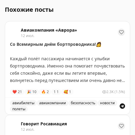
Похожие посты
Авиакомпания «Аврора»
12 июл.
Со Всемирным днём бортпроводника!
👩
⠀
Каждый полёт пассажира начинается с улыбки
бортпроводника. Именно она помогает почувствовать
себя спокойно, даже если вы летите впервые,
волнуетесь перед путешествием или очень давно не
виделись с близкими.
❤
21
🎉
10
🔥
2
1
1
🥰
1
2.3K
(1.5%)
⠀
Бортпроводники — это люди, которые умеют быть
авиабилеты
авиакомпании
безопасность
новости
одновременно внимательными, заботливыми и
полеты
невероятно собранными. Они знают, как создать
Поздравление с Всемирным днём бортпроводника и в
уютную атмосферу на борту, поддержать пассажира
Говорит Росавиация
12 июл.
добрым словом, помочь в любой ситуации и сделать