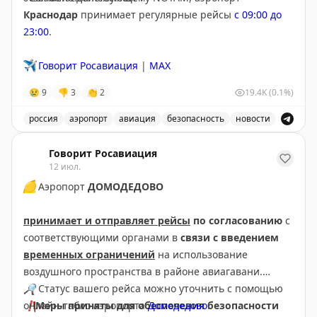
Краснодар
принимает регулярные рейсы
с 09:00 до
23:00
.
✈️
Говорит Росавиация
|
MAX
😢
9
👎
3
👏
2
19.4K
(0.1%)
россия
аэропорт
авиация
безопасность
новости
В аэропорту Краснодар введены дополнительные врем
Говорит Росавиация
12 июл.
🟡
Аэропорт
ДОМОДЕДОВО
принимает и отправляет рейсы
по согласованию
с
соответствующими органами в
связи с введением
временных ограничений
на использование
воздушного пространства в районе авиагавани.
🔎
Статус вашего рейса можно уточнить с помощью
❗️
онлайн-табло аэропорта
Меры приняты для обеспечения безопасности
Домодедово
.