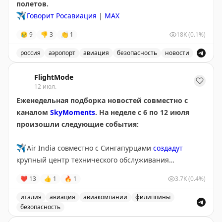
полетов.
✈️
Говорит Росавиация
|
МАХ
😢
9
👎
3
👏
1
18K
(0.1%)
россия
аэропорт
авиация
безопасность
новости
Аэропорт Домодедово принимает и отправляет рейсы
FlightMode
12 июл.
Еженедельная подборка новостей совместно с
каналом
SkyMoments
. На неделе с 6 по 12 июля
произошли следующие события:
✈️
Air India совместно с Сингапурцами
создадут
крупный центр технического обслуживания
самолетов в регионе
❤
13
👍
1
🔥
1
3.7K
(0.4%)
✈️
В Италии крупная
забастовка
сотрудников
италия
авиация
авиакомпании
филиппины
аэропортов
безопасность
Еженедельная подборка новостей об авиации и путеш