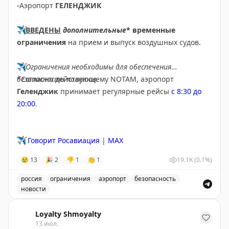
▫️
Аэропорт
ГЕЛЕНДЖИК
✈️
ВВЕДЕНЫ
дополнительные
* временные
ограничения
на прием и выпуск воздушных судов.
✈️
Ограничения необходимы для обеспечения
безопасности полетов.
*Согласно действующему NOTAM, аэропорт
Геленджик
принимает регулярные рейсы
с 8:30 до
20:00
.
✈️
Говорит Росавиация
|
MAX
😢
13
🎉
2
👎
1
👏
1
19.1K
(0.1%)
россия
ограничения
аэропорт
безопасность
новости
Введены временные ограничения на прием и выпуск в
Loyalty Shmoyalty
13 июл.