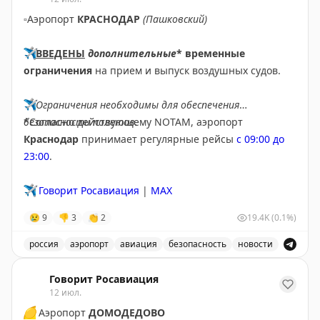
▫️
Аэропорт
КРАСНОДАР
(Пашковский)
✈️
ВВЕДЕНЫ
дополнительные
* временные
ограничения
на прием и выпуск воздушных судов.
✈️
Ограничения необходимы для обеспечения
безопасности полетов.
*Согласно действующему NOTAM, аэропорт
Краснодар
принимает регулярные рейсы
с 09:00 до
23:00
.
✈️
Говорит Росавиация
|
MAX
😢
9
👎
3
👏
2
19.4K
(0.1%)
россия
аэропорт
авиация
безопасность
новости
В аэропорту Краснодар введены дополнительные врем
Говорит Росавиация
12 июл.
🟡
Аэропорт
ДОМОДЕДОВО