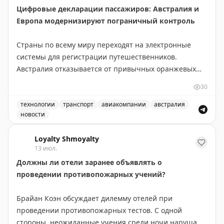
Цифровые декларации пассажиров: Австралия и
Европа модернизируют пограничный контроль
Страны по всему миру переходят на электронные
системы для регистрации путешественников.
Австралия отказывается от привычных оранжевых
бумажных карточек прибытия в пользу цифровой
30
платформы Australia Travel Declaration. Новая система
будет внедрена во всех международных аэропортах и
технологии
транспорт
авиакомпании
австралия
новости
портах в течение 12-18 месяцев. На проект выделено
Австралия отказывается от бумажных оранжевых карточ
56,1 млн австралийских долларов, а пилотная
Loyalty Shmoyalty
программа уже запущена с авиакомпанией Qantas.
13 июл.
Должны ли отели заранее объявлять о
В Европе также идет модернизация пограничного
проведении противопожарных учений?
контроля. Система предварительной авторизации
ETIAS для граждан не-ЕС снова отложена. Хотя
Брайан Коэн обсуждает дилемму отелей при
официальный сайт указывает на запуск в конце 2026
проведении противопожарных тестов. С одной
года, эксперты скептичны относительно этого срока.
стороны, неожиданные учения среди ночи нарушают