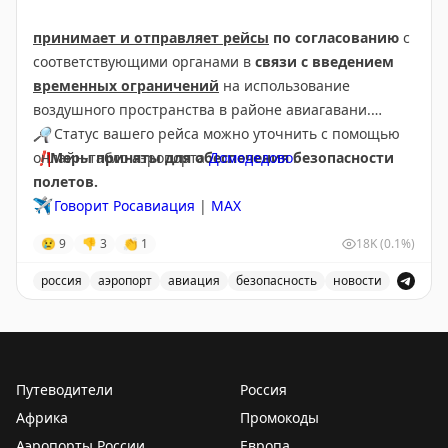
принимает и отправляет рейсы
по согласованию
с
соответствующими органами в
связи с введением
временных ограничений
на использование
воздушного пространства в районе авиагавани.
🔎
Статус вашего рейса можно уточнить с помощью
❗️
онлайн-табло аэропорта
Меры приняты для обеспечения безопасности
Домодедово
.
полетов.
✈️
Говорит Росавиация
|
МАХ
😢
9
👎
3
👏
1
18K
(0.1%)
россия
аэропорт
авиация
безопасность
новости
Аэропорт Домодедово принимает и отправляет рейсы
Путеводители
Россия
Африка
Промокоды
Аэропорты России
Европа