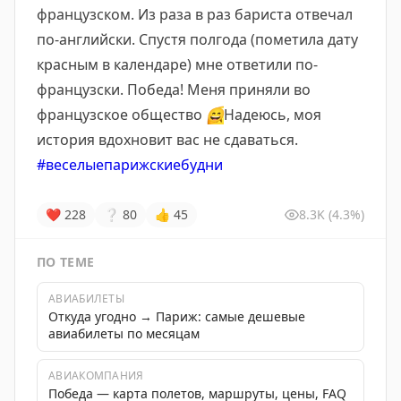
французском. Из раза в раз бариста отвечал
по-английски. Спустя полгода (пометила дату
красным в календаре) мне ответили по-
французски. Победа! Меня приняли во
французское общество
😄
Надеюсь, моя
история вдохновит вас не сдаваться.
#веселыепарижскиебудни
❤
228
❔
80
👍
45
8.3K
(4.3%)
ПО ТЕМЕ
АВИАБИЛЕТЫ
Откуда угодно → Париж: самые дешевые
авиабилеты по месяцам
АВИАКОМПАНИЯ
Победа — карта полетов, маршруты, цены, FAQ