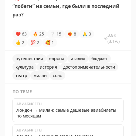
“побеги” из семьи, где были в последний
раз?
❤
63
🔥
25
❔
15
❤‍🔥
8
🙏
3
3.8K
(3.1%)
👍
2
💯
2
🥰
1
путешествия
европа
италия
бюджет
культура
история
достопримечательности
театр
милан
соло
ПО ТЕМЕ
АВИАБИЛЕТЫ
Лондон → Милан: самые дешевые авиабилеты
по месяцам
АВИАБИЛЕТЫ