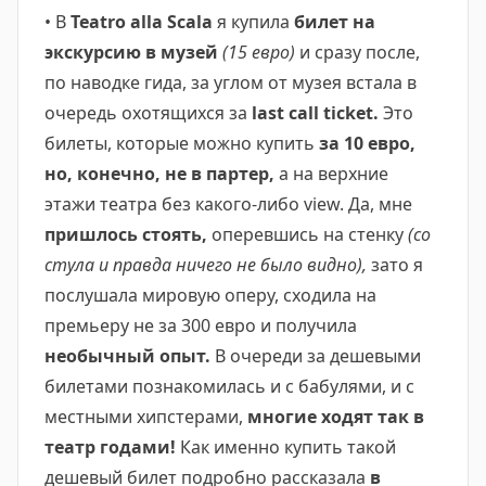
• В
Teatro alla Scala
я купила
билет на
экскурсию в музей
(15 евро)
и сразу после,
по наводке гида, за углом от музея встала в
очередь охотящихся за
last call ticket.
Это
билеты, которые можно купить
за 10 евро,
но, конечно, не в партер,
а на верхние
этажи театра без какого-либо view. Да, мне
пришлось стоять,
оперевшись на стенку
(со
стула и правда ничего не было видно),
зато я
послушала мировую оперу, сходила на
премьеру не за 300 евро и получила
необычный опыт.
В очереди за дешевыми
билетами познакомилась и с бабулями, и с
местными хипстерами,
многие ходят так в
театр годами!
Как именно купить такой
дешевый билет подробно рассказала
в