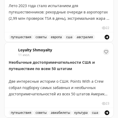
Лето 2023 года стало испытанием для
путешественников: рекордные очереди в аэропортах
(2,99 млн проверок TSA в день), экстремальная жара в
США и Европе, плюс Чемпионат мира добавил толп в
22
крупные города. Команда The Points Guy поделилась
проверенными лайфхаками для комфортного
путешествия
советы
европа
сша
австралия
путешествия. Главное — гидратация: берите с собой
Советы для путешественников: как справиться с жаро
складную бутылку для воды и электролитные пакеты.
Loyalty Shmoyalty
11 июл.
Не забывайте пить воду за часы до полета. Проверьте
Необычные достопримечательности США и
бонусы своих кредитных карт: доступ в лаунжи
путешествие по всем 50 штатам
American Express Platinum дает спасение от жары и
толп на мероприятиях. Портативный вентилятор на
Две интересные истории о США: Points With a Crew
батарейках и охлаждающая маска для мигреней —
собрал подборку самых забавных и необычных
неожиданные, но эффективные помощники. Перед
достопримечательностей из всех 50 штатов Америки.
бронированием отеля обязательно проверьте
В коллекцию вошли курьёзы вроде двухэтажного
наличие кондиционера. И помните: если жара
23
туалета, самой большой в мире статуи джекалопа,
невыносима, можно улететь в Австралию, где сейчас
огромной синей статуи мустанга у аэропорта Денвера
путешествия
советы
авиабилеты
культура
сша
зима.