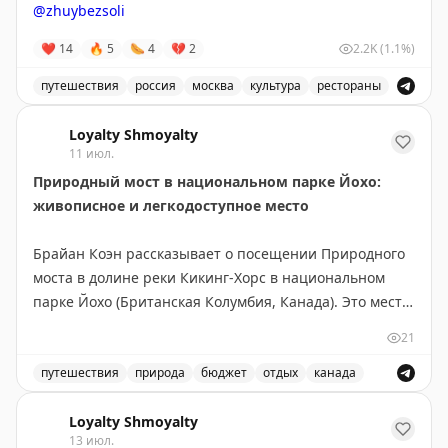
@zhuybezsoli
размер полученного апгрейда. Иногда отель
действительно дает хороший номер, но часто
❤
14
🔥
5
🌭
4
💔
2
2.2K
(1.1%)
«апгрейд» оказывается весьма скромным.
путешествия
россия
москва
культура
рестораны
Your Mileage May Vary
|
Original
Видео-обзор ресторана Folk в Москве, узнайте о культ
Loyalty Shmoyalty
11 июл.
Природный мост в национальном парке Йохо:
живописное и легкодоступное место
Брайан Коэн рассказывает о посещении Природного
моста в долине реки Кикинг-Хорс в национальном
парке Йохо (Британская Колумбия, Канада). Это место
находится всего в 3 км юго-западнее деревни Филд и
21
легко доступно — не требует пеших прогулок,
достаточно пройти по искусственному мосту от
путешествия
природа
бюджет
отдых
канада
парковки. Природный мост образовался благодаря
Посетите природный мост в национальном парке Йохо
эрозии известняка и абразии, вызванной потоком
Loyalty Shmoyalty
13 июл.
реки. Река продолжает активно вырезать русло,