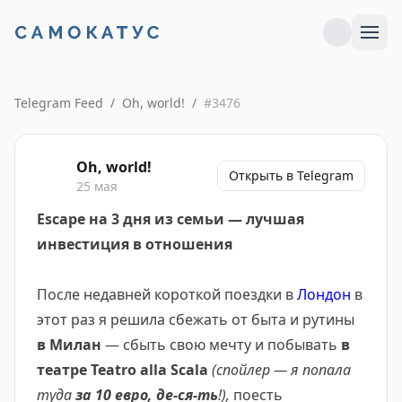
Telegram Feed
/
Oh, world!
/
#
3476
Oh, world!
Открыть в Telegram
25 мая
Еscape на 3 дня из семьи — лучшая
инвестиция в отношения
После недавней короткой поездки в
Лондон
в
этот раз я решила сбежать от быта и рутины
в Милан
— сбыть свою мечту и побывать
в
театре Teatro alla Scala
(спойлер — я попала
туда
за 10 евро, де-ся-ть
!),
поесть