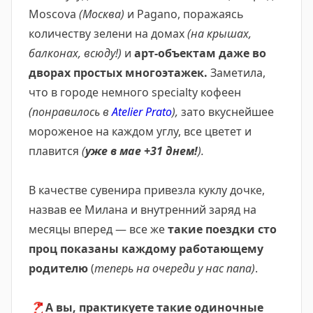
Moscova
(Москва)
и Pagano, поражаясь
количеству зелени на домах
(на крышах,
балконах, всюду!)
и
арт-объектам даже во
дворах простых многоэтажек.
Заметила,
что в городе немного specialty кофеен
(понравилось в
Atelier Prato
),
зато вкуснейшее
мороженое на каждом углу, все цветет и
плавится
(
уже в мае +31 днем!
).
В качестве сувенира привезла куклу дочке,
назвав ее Милана и внутренний заряд на
месяцы вперед — все же
такие поездки сто
проц показаны каждому работающему
родителю
(
теперь на очереди у нас папа)
.
❓
А вы, практикуете такие одиночные