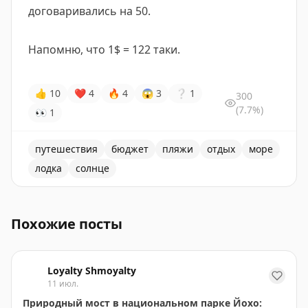
договаривались на 50.
Напомню, что 1$ = 122 таки.
👍
10
❤
4
🔥
4
😱
3
❔
1
300
(7.7%)
👀
1
путешествия
бюджет
пляжи
отдых
море
лодка
солнце
По Буриганге можно покататься на лодочке и наслад
Похожие посты
Loyalty Shmoyalty
11 июл.
Природный мост в национальном парке Йохо: