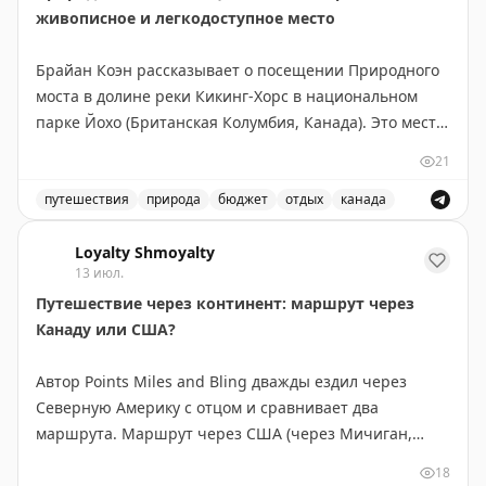
живописное и легкодоступное место
Брайан Коэн рассказывает о посещении Природного
моста в долине реки Кикинг-Хорс в национальном
парке Йохо (Британская Колумбия, Канада). Это место
находится всего в 3 км юго-западнее деревни Филд и
21
легко доступно — не требует пеших прогулок,
достаточно пройти по искусственному мосту от
путешествия
природа
бюджет
отдых
канада
парковки. Природный мост образовался благодаря
Посетите природный мост в национальном парке Йохо
эрозии известняка и абразии, вызванной потоком
Loyalty Shmoyalty
13 июл.
реки. Река продолжает активно вырезать русло,
Путешествие через континент: маршрут через
создавая впечатляющие скальные формации с
Канаду или США?
водяными бассейнами. Вход в парк Йохо платный, но
сам Природный мост посещать бесплатно. Идеально
Автор Points Miles and Bling дважды ездил через
подходит для быстрого визита — даже 10 минут
Северную Америку с отцом и сравнивает два
достаточно. Учтите, что в пиковый сезон здесь
маршрута. Маршрут через США (через Мичиган,
бывает многолюдно из-за туристических автобусов.
Монтану, Айдахо и Вашингтон) короче на 300 км и
18
экономнее по топливу — идеален, если спешите. Но