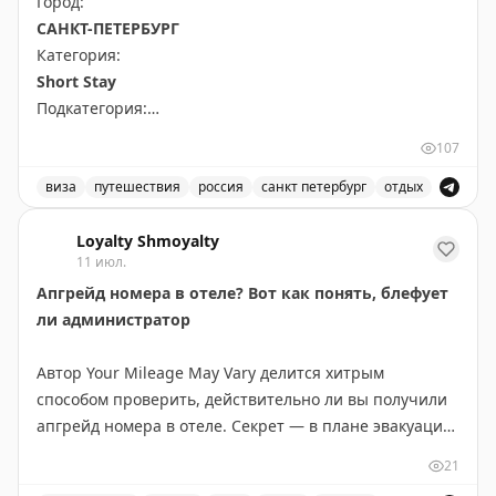
Город:
САНКТ-ПЕТЕРБУРГ
Категория:
Short Stay
Подкатегория:
PRIME TIME (65 euros) Short Stay All kind of other
107
short stay visas
виза
путешествия
россия
санкт петербург
отдых
Доступны даты:
Доступные места в Санкт-Петербурге для короткого от
📆
28.09.2026 (1 шт.): 16:10
Loyalty Shmoyalty
11 июл.
📆
29.09.2026 (2 шт.): 16:10, 16:20
Апгрейд номера в отеле? Вот как понять, блефует
ли администратор
Всего свободных мест:
3
Автор Your Mileage May Vary делится хитрым
способом проверить, действительно ли вы получили
апгрейд номера в отеле. Секрет — в плане эвакуации
на обратной стороне двери в номере. Этот план
21
показывает планировку всех комнат на этаже и