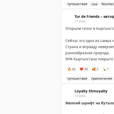
пляже Ямайки.
путешествия
сша
безопас
История Райана Брюэра: 
Эта история стала вирусно
Tur de Friends – авт
11 июл.
когда речь идет о финанс
Открыли сезон в Кыргызст
могут обернуться финансо
Сейчас это одна из самых
Gary Leff
|
View from the W
Страна и вправду невероят
разнообразная природа.
90% Кыргызстана покрыто 
🔥
42
❤
30
🥰
2
🍾
1
Посмотрите на кадры, они 
Но все это в рамках нашег
путешествия
приключения
Открытие сезона в Кыргыз
На днях у нас разобрали вс
Loyalty Shmoyalty
– и мы добавили доп.дату н
13 июл.
Мелкий шрифт на бутылоч
🇰🇬
Желаем вам вдохновитьс