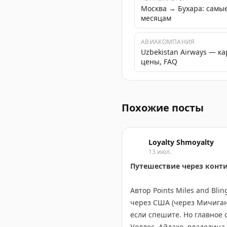
Москва → Бухара: самы
месяцам
АВИАКОМПАНИЯ
Uzbekistan Airways — к
цены, FAQ
Впечатления от посещения
Похожие посты
Loyalty Shmoyalty
13 июл.
Путешествие через конт
Автор Points Miles and Bl
через США (через Мичиган,
если спешите. Но главное 
Уоллес, Айдахо, владелица