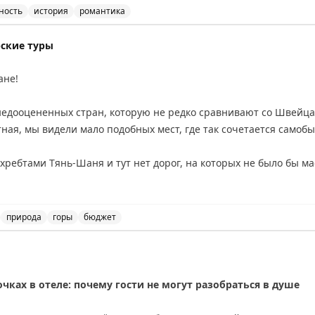
ность
история
романтика
поездка на Ямайку и онлайн-знакомства, которые обер
й в интернете и напоминает о важности осторожности при онл
орские туры
овых вложениях. История Брюэра — наглядный пример того, ка
ане!
вым и личным разочарованием.
 недооцененных стран, которую не редко сравнивают со Швейц
ing
ная, мы видели мало подобных мест, где так сочетается самобы
хребтами Тянь-Шаня и тут нет дорог, на которых не было бы м
словно сняты в разных уголках мира в разные сезоны.
о 7-дневного роуд-трипа, который мы проводим с июля по начал
природа
горы
бюджет
стане, одна из самых недооцененных стран с уникально
е места на 2026 год
а 5-11 сентября
ках в отеле: почему гости не могут разобраться в душе
я и стать первооткрывателем среди своих друзей!