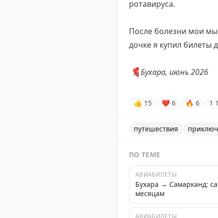
ротавируса.
После болезни мои мыс
дочке я купил билеты 
📍
Бухара, июнь 2026
👍
15
❤
6
🔥
6
1
путешествия
приключ
ПО ТЕМЕ
АВИАБИЛЕТЫ
Бухара → Самарканд: с
месяцам
АВИАБИЛЕТЫ