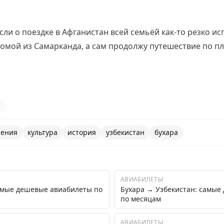
ли о поездке в Афганистан всей семьёй как-то резко ис
домой из Самарканда, а сам продолжу путешествие по пл
1
ения
культура
история
узбекистан
бухара
АВИАБИЛЕТЫ
амые дешевые авиабилеты по
Бухара → Узбекистан: самые
по месяцам
АВИАБИЛЕТЫ