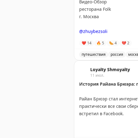
Видео-Обзор
Эти истории показывают, ч
ресторана Folk
серьёзных путешественнико
г. Москва
Points With a Crew
|
Wild Ab
@zhuybezsoli
❤
14
🔥
5
🌭
4
💔
2
путешествия
россия
моск
Видео-обзор ресторана Fol
Loyalty Shmoyalty
11 июл.
История Райана Брюэра: п
Райан Брюэр стал интерне
практически все свои сбер
встретил в Facebook.
Перед свадьбой Брюэр дал 
без денег и без невесты. 