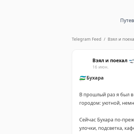
Путе
Telegram Feed
/
Взял и поех
Взял и поехал 
16 июн.
🇺🇿
Бухара
В прошлый раз я был в
городом: уютной, нем
Сейчас Бухара по-пре
улочки, подсветка, каф