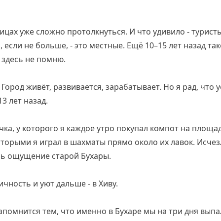
ицах уже сложно протолкнуться. И что удивило - турист
если не больше, - это местные. Ещё 10–15 лет назад та
 здесь не помню.
Город живёт, развивается, зарабатывает. Но я рад, что 
13 лет назад.
чка, у которого я каждое утро покупал компот на площа
оторыми я играл в шахматы прямо около их лавок. Исчез
сь ощущение старой Бухары.
чность и уют дальше - в Хиву.
запомнится тем, что именно в Бухаре мы на три дня выпа