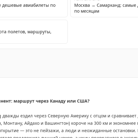
е дешевые авиабилеты по
Москва → Самарканд: самые
по месяцам
арта полетов, маршруты,
 Бухары, одного из древних городов Узбекистана, и его 
инент: маршрут через Канаду или США?
ing дважды ездил через Северную Америку с отцом и сравнивае
 Монтану, Айдахо и Вашингтон) короче на 300 км и экономнее 
открытие — это не пейзажи, а люди и неожиданные остановки.
 отеля предложила лучший номер, а ужин превратился в экскур