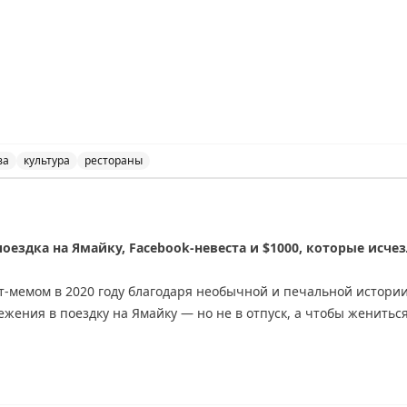
то США полны как забавных туристических аттракционов, так 
в, готовых исследовать страну в течение многих лет.
out Travel
ва
культура
рестораны
k в Москве, узнайте о культуре и еде города.
оездка на Ямайку, Facebook-невеста и $1000, которые исче
т-мемом в 2020 году благодаря необычной и печальной истори
ежения в поездку на Ямайку — но не в отпуск, а чтобы женить
своей избранице $1000 на подготовку к торжеству. Однако жен
Стыдясь вернуться домой после такого разочарования, Райан не