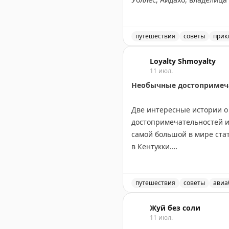
Канадский маршрут длинне
Онтарио, Канадские Скалис
посетив малые города вро
путешествия
советы
прик
оставить место для неожи
Маршрут через Канаду ил
Loyalty Shmoyalty
11 июл.
Points Miles and Bling
|
Origi
Необычные достопримеча
Две интересные истории о 
достопримечательностей из
самой большой в мире стат
в Кентукки.
В то же время австралийск
штатов США за 35 лет. Его
путешествия
советы
авиа
Вашингтоне, Гуаме, Пуэрто
Самые необычные и забав
побережьем и отличным к
Жуй без соли
11 июл.