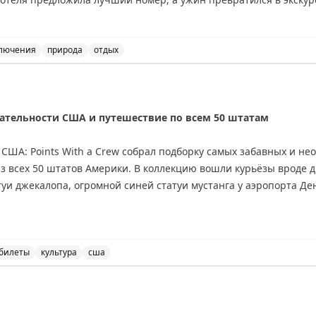
е, но предлагает более продолжительные красивые виды: озер
тые горы. Совет: если едите ради пейзажей — выбирайте Канад
де Вавы или Муз-Джо. Если спешите — США справедливо конкур
лючения
природа
отдых
данных открытий.
и США: сравнение двух путешествий. Советы для путеше
nal
тельности США и путешествие по всем 50 штатам
США: Points With a Crew собрал подборку самых забавных и н
 всех 50 штатов Америки. В коллекцию вошли курьёзы вроде д
уи джекалопа, огромной синей статуи мустанга у аэропорта Ден
ий путешественник Wild About Travel завершил амбициозный п
 путешествие началось с Гавайев и завершилось на Аляске. Пом
билеты
культура
сша
-Рико и на Виргинских островах. Среди его трёх любимых шта
ные достопримечательности всех 50 штатов США, включ
офе.