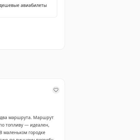
 дешевые авиабилеты
изменения за 13 лет.
т два маршрута. Маршрут
по топливу — идеален,
 В маленьком городке
сию по винному погребу.