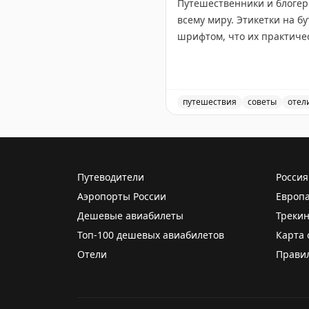
Путешественники и блогер
всему миру. Этикетки на 
шрифтом, что их практиче
Проблема в том, что в ван
либо надевать их в мокрую
какая бутылка для чего п
путешествия
советы
отел
шампуня или наоборот.
Путешественники жалуютс
Отели могли бы легко реши
контрастные цвета. Это ул
Путеводители
Россия
путешественникам приходи
Аэропорты России
Европ
Дешевые авиабилеты
Трекин
Gary Leff
|
View from the W
Топ-100 дешевых авиабилетов
Карта 
Отели
Прави