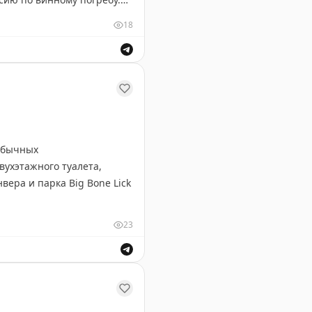
а и леса Северного
18
у и выделите 5-6 дней,
ируют, особенно если
ственников и описания пейзажей.
еобычных
вухэтажного туалета,
вера и парка Big Bone Lick
23
роект — посетил все 50
имо штатов, он побывал в
тов — Мэн с его живописным
ая двухэтажный туалет и巨альную синюю статую мустанг