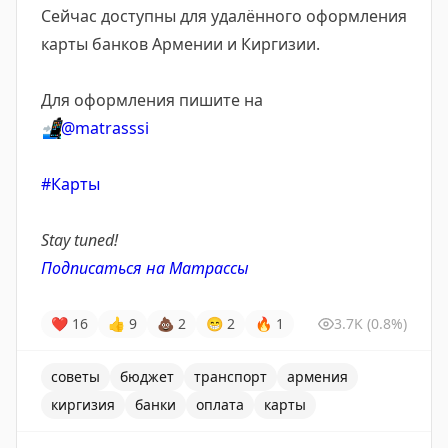
Сейчас доступны для удалённого оформления
карты банков Армении и Киргизии.
Для оформления пишите на
📲
@matrasssi
#Карты
Stay tuned!
Подписаться на Матрассы
❤
16
👍
9
💩
2
😁
2
🔥
1
3.7K
(0.8%)
советы
бюджет
транспорт
армения
киргизия
банки
оплата
карты