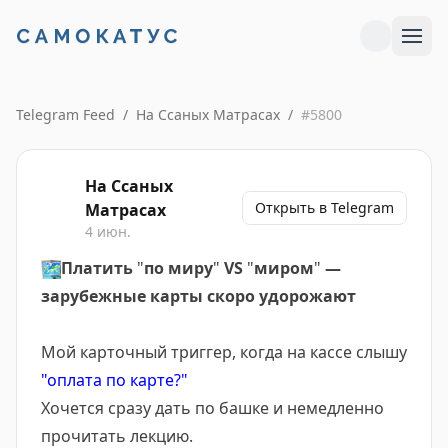
Telegram Feed
/
На Ссаных Матрасах
/
#
5800
На Ссаных
Открыть в Telegram
Матрасах
4 июн.
🗺️
Платить
"
по миру
"
VS
"
миром
"
—
зарубежные карты скоро удорожают
Мой карточный триггер, когда на кассе слышу
"оплата по карте?"
Хочется сразу дать по башке и немедленно
прочитать лекцию.