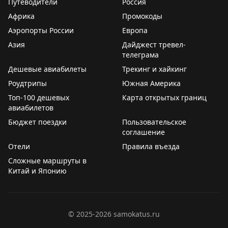
Путеводители
Россия
контроля. Система предварительной авторизации
Африка
Промокоды
ETIAS для граждан не-ЕС снова отложена. Хотя
Аэропорты России
Европа
официальный сайт указывает на запуск в конце 2026
Азия
Дайджест тревел-
года, эксперты скептичны относительно этого срока.
телеграма
ETIAS работает по принципу американской ESTA и
Дешевые авиабилеты
Трекинг и хайкинг
позволяет получить электронное разрешение на
Роудтрипы
въезд в Шенген. Стоимость разрешения составит 20
Южная Америка
евро.
Топ-100 дешевых
Карта открытых границ
авиабилетов
Эти инициативы упростят процесс прохождения
Бюджет поездки
Пользовательское
границы для путешественников, хотя внедрение
соглашение
требует значительных инвестиций и времени.
Отели
Правила въезда
Сложные маршруты в
2PAXfly
|
Traveling For Miles
Китай и Японию
©
2025-2026
samokatus.ru