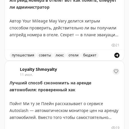
Апгрейд номера в отеле? Вот как понять, блефует
ли администратор
Автор Your Mileage May Vary делится хитрым
способом проверить, действительно ли вы получили
апгрейд номера в отеле. Секрет — в плане эвакуации
на обратной стороне двери в номере. Этот план
21
показывает планировку всех комнат на этаже и
позволяет увидеть, где ваш номер находится в
путешествия
советы
люкс
отели
бюджет
иерархии отеля. В бюджетных отелях (Hyatt Place,
Советы по апгрейду номера в отеле и как проверить 
Hampton Inn) апгрейд часто означает всего лишь
Loyalty Shmoyalty
11 июл.
несколько дополнительных футов площади или более
Лучший способ сэкономить на аренде
высокий этаж. В старых отелях с нестандартной
автомобиля: проверенный хак
планировкой различия более заметны. Автор
рекомендует всегда проверять карту эвакуации после
Пойнт Ми ту зе Плейн рассказывает о сервисе
того, как вас поселили, чтобы понять реальный
Autoslash — автоматическом мониторе цен на аренду
размер полученного апгрейда. Иногда отель
автомобилей. Вместо того чтобы самостоятельно
действительно дает хороший номер, но часто
проверять тарифы несколько раз, достаточно
«апгрейд» оказывается весьма скромным.
19