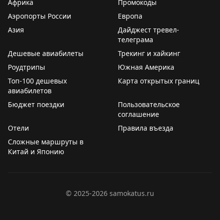
Африка
Промокоды
для подтверждения. Если вас всё же «выселили»,
Аэропорты России
Европа
отель должен предоставить сравнимый номер в
Азия
другом отеле и оплатить транспортировку. Крупные
Дайджест тревел-
телеграма
сети (Hyatt, IHG, Marriott, Hilton) имеют собственные
Дешевые авиабилеты
политики компенсации, часто более щедрые для
Трекинг и хайкинг
членов программ лояльности. При возникновении
Роудтрипы
Южная Америка
проблемы вежливо, но настойчиво ссылайтесь на
Топ-100 дешевых
Карта открытых границ
политику отеля и требуйте справедливую
авиабилетов
компенсацию.
Бюджет поездки
Пользовательское
соглашение
Dan Miller
|
Original
Отели
Правила въезда
Сложные маршруты в
Китай и Японию
©
2025-2026
samokatus.ru