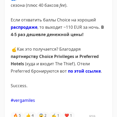
сезона (плюс 40 баксов
fee
).
Если отхватить баллы Choice на хорошей
распродаже
, то выходит ~110 EUR за ночь.
В
4-5 раз дешевле денежной цены!
☝️
Как это получается? Благодаря
партнерству Choice Privileges и Preferred
Hotels
(куда и входит The Thief). Отели
Preferred бронируются вот
по этой ссылке
.
Success.
#vergamiles
🔥
5
👍
4
😱
2
✍
1
❤
1
959