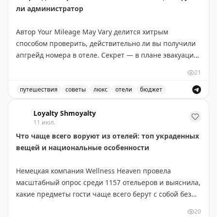
ли администратор
Автор Your Mileage May Vary делится хитрым
способом проверить, действительно ли вы получили
апгрейд номера в отеле. Секрет — в плане эвакуации
на обратной стороне двери в номере. Этот план
21
показывает планировку всех комнат на этаже и
позволяет увидеть, где ваш номер находится в
путешествия
советы
люкс
отели
бюджет
иерархии отеля. В бюджетных отелях (Hyatt Place,
Советы по апгрейду номера в отеле и как проверить 
Hampton Inn) апгрейд часто означает всего лишь
Loyalty Shmoyalty
11 июл.
несколько дополнительных футов площади или более
Что чаще всего воруют из отелей: топ украденных
высокий этаж. В старых отелях с нестандартной
вещей и национальные особенности
планировкой различия более заметны. Автор
рекомендует всегда проверять карту эвакуации после
Немецкая компания Wellness Heaven провела
того, как вас поселили, чтобы понять реальный
масштабный опрос среди 1157 отельеров и выяснила,
размер полученного апгрейда. Иногда отель
какие предметы гости чаще всего берут с собой без
действительно дает хороший номер, но часто
разрешения.
«апгрейд» оказывается весьма скромным.
20