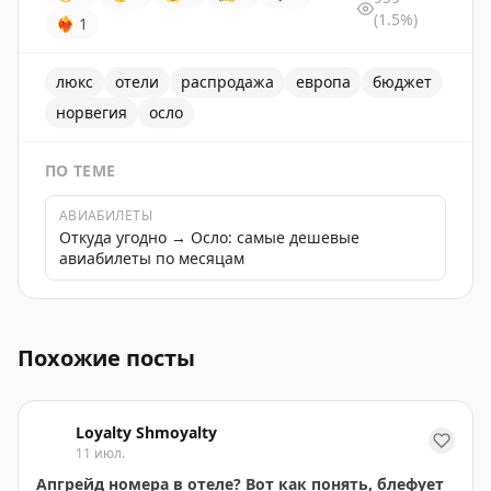
(1.5%)
❤‍🔥
1
люкс
отели
распродажа
европа
бюджет
норвегия
осло
ПО ТЕМЕ
АВИАБИЛЕТЫ
Откуда угодно → Осло: самые дешевые
авиабилеты по месяцам
В Осло можно забронировать отель The Thief по выг
Похожие посты
Loyalty Shmoyalty
11 июл.
Апгрейд номера в отеле? Вот как понять, блефует