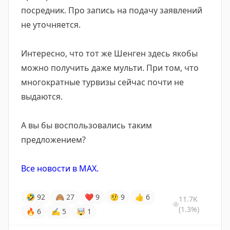
посредник. Про запись на подачу заявлений
не уточняется.
Интересно, что тот же Шенген здесь якобы
можно получить даже мульти. При том, что
многократные турвизы сейчас почти не
выдаются.
А вы бы воспользовались таким
предложением?
Все новости в MAX.
🤣
92
🙈
27
❤
9
🤨
9
👍
6
11.7K
(1.3%)
🔥
6
✍
5
🤯
1