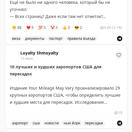
Ещё не было ни одного человека, который бы не
уточнял:
— Всех страниц? Даже если там нет отметок?
— Да, всех страниц. Иначе, как узнать, что там нет
😁
88
❤
9
💯
5
🤡
5
👍
3
😎
2
3.6K
(3.1%)
отметок.
виза
документы
паспорт
правила въезда
Вам жалко?
Обсуждение требований к получению визы, в частнос
Loyalty Shmoyalty
13 июл.
10 лучших и худших аэропортов США для
пересадок
Издание Your Mileage May Vary проанализировало 29
крупных аэропортов США, чтобы определить лучшие
и худшие места для пересадок. Исследование
учитывало разные потребности путешественников:
18
для частых летающих и для семей с детьми.
аэропорт
сша
новости
нью йорк
пересадки
ТОП-10 для частых летающих: Хьюстон (IAH),
Рейтинг лучших и худших аэропортов США для пересад