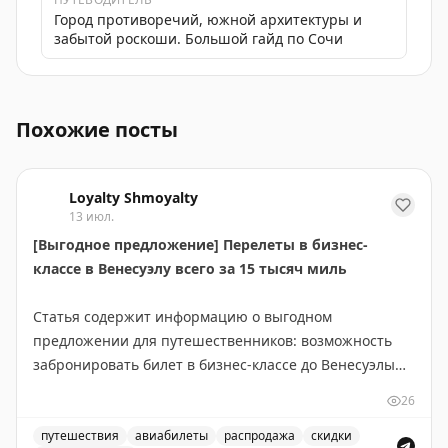
Город противоречий, южной архитектуры и
забытой роскоши. Большой гайд по Сочи
Самокатус запустил новую страницу с авиакомпаниям
Похожие посты
Loyalty Shmoyalty
13 июл.
[Выгодное предложение] Перелеты в бизнес-
классе в Венесуэлу всего за 15 тысяч миль
Статья содержит информацию о выгодном
предложении для путешественников: возможность
забронировать билет в бизнес-классе до Венесуэлы
всего за 15 000 миль. Это отличная возможность для
26
тех, кто накопил достаточное количество миль в
своей программе лояльности авиакомпании. Такие
путешествия
авиабилеты
распродажа
скидки