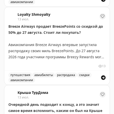
авиакомпании
предложения встречаются редко и позволяют
Выгодное предложение на перелеты в бизнес-классе в
значительно сэкономить на премиум-перелетах.
Loyalty Shmoyalty
Рекомендуется следить за подобными alert'ами, чтобы
13 июл.
не пропустить выгодные варианты бронирования.
Breeze Airways продает BreezePoints со скидкой до
50% до 27 августа. Стоит ли покупать?
Juan Ruiz
|
Original
Авиакомпания Breeze Airways впервые запустила
распродажу своих миль BreezePoints. До 27 августа
2026 года участники программы Breezy Rewards могут
покупать баллы со скидкой до 50%, снижая цену до
13
1,45¢ за балл (обычно 2,90¢). Скидка зависит от
объема: 1000 баллов без скидки, 2000-4000 — 30%,
путешествия
авиабилеты
распродажа
скидки
авиакомпании
5000-9000 — 40%, 10000+ — 50%. Баллы
Breeze Airways продает BreezePoints со скидкой до 50
действительны 24 месяца, но не истекают для
Крыша ТурДома
держателей карты Breeze Easy Visa. Тайлер Глатт
13 июл.
рекомендует покупать баллы только если вы найдете
Очередной день подходит к концу, а это значит
выгодные перелеты, где стоимость за балл
самое время вспомнить, каким он был на Крыше
превышает 1,45¢. На некоторых маршрутах баллы