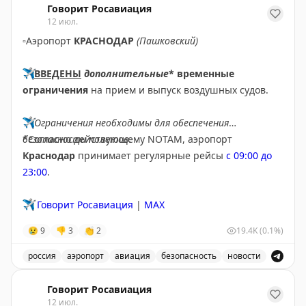
Говорит Росавиация
12 июл.
▫️
Аэропорт
КРАСНОДАР
(Пашковский)
✈️
ВВЕДЕНЫ
дополнительные
* временные
ограничения
на прием и выпуск воздушных судов.
✈️
Ограничения необходимы для обеспечения
безопасности полетов.
*Согласно действующему NOTAM, аэропорт
Краснодар
принимает регулярные рейсы
с 09:00 до
23:00
.
✈️
Говорит Росавиация
|
MAX
😢
9
👎
3
👏
2
19.4K
(0.1%)
россия
аэропорт
авиация
безопасность
новости
В аэропорту Краснодар введены дополнительные врем
Говорит Росавиация
12 июл.