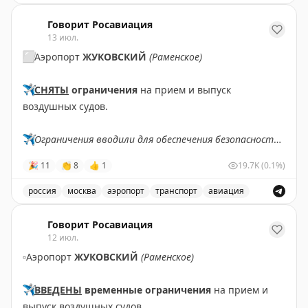
В аэропорту Жуковский введены временные ограничен
Говорит Росавиация
13 июл.
⬜️
Аэропорт
ЖУКОВСКИЙ
(Раменское)
✈️
СНЯТЫ
ограничения
на прием и выпуск
воздушных судов.
✈️
Ограничения вводили для обеспечения безопасности
полетов.
🎉
11
👏
8
👍
1
19.7K
(0.1%)
✈️
Говорит Росавиация
|
MAX
россия
москва
аэропорт
транспорт
авиация
Снятые ограничения на прием и выпуск воздушных су
Говорит Росавиация
12 июл.
▫️
Аэропорт
ЖУКОВСКИЙ
(Раменское)
✈️
ВВЕДЕНЫ
временные ограничения
на прием и
выпуск воздушных судов.