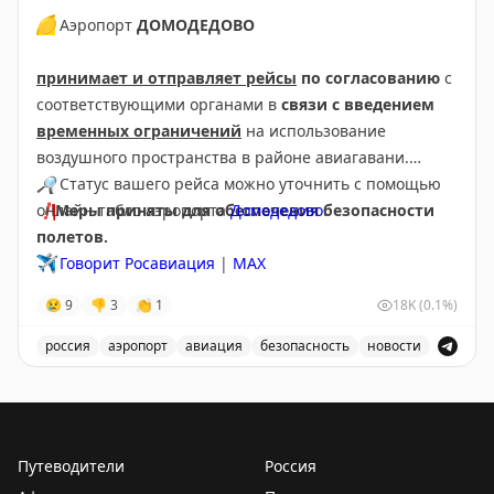
🟡
Аэропорт
ДОМОДЕДОВО
принимает и отправляет рейсы
по согласованию
с
соответствующими органами в
связи с введением
временных ограничений
на использование
воздушного пространства в районе авиагавани.
🔎
Статус вашего рейса можно уточнить с помощью
❗️
онлайн-табло аэропорта
Меры приняты для обеспечения безопасности
Домодедово
.
полетов.
✈️
Говорит Росавиация
|
МАХ
😢
9
👎
3
👏
1
18K
(0.1%)
россия
аэропорт
авиация
безопасность
новости
Аэропорт Домодедово принимает и отправляет рейсы
Путеводители
Россия