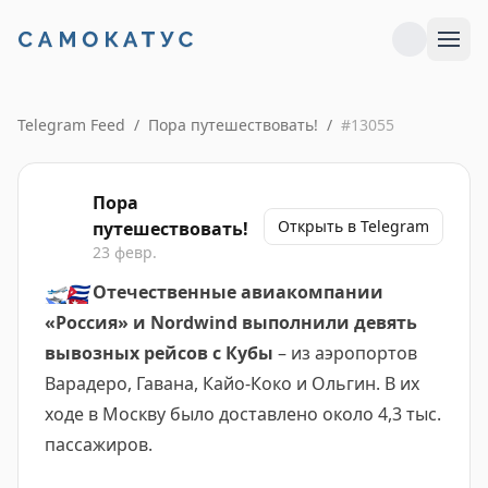
Telegram Feed
/
Пора путешествовать!
/
#
13055
Пора
Открыть в Telegram
путешествовать!
23 февр.
🛫
🇨🇺
Отечественные авиакомпании
«Россия» и Nordwind выполнили девять
вывозных рейсов с Кубы
– из аэропортов
Варадеро, Гавана, Кайо-Коко и Ольгин. В их
ходе в Москву было доставлено около 4,3 тыс.
пассажиров.