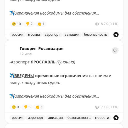
✈️
Ограничения необходимы для обеспечения
безопасности полетов.
😢
10
👎
2
👏
1
18.7K
(0.1%)
✈️
Говорит Росавиация
|
MАХ
россия
москва
аэропорт
авиация
безопасность
В аэропорту Жуковский введены временные ограничен
Говорит Росавиация
12 июл.
▫️
Аэропорт
ЯРОСЛАВЛЬ
(Туношна)
✈️
ВВЕДЕНЫ
временные ограничения
на прием и
выпуск воздушных судов.
✈️
Ограничения необходимы для обеспечения
безопасности полетов.
😢
9
👎
3
👏
3
17.1K
(0.1%)
✈️
Говорит Росавиация
|
МАХ
россия
аэропорт
авиация
безопасность
новости
В аэропорту Ярославля введены временные ограничен