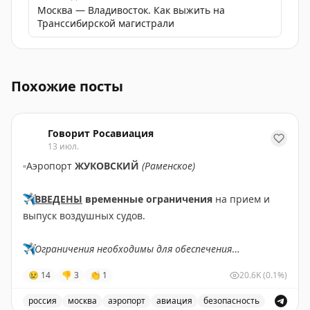
Москва — Владивосток. Как выжить на
Транссибирской магистрали
Отечественные авиакомпании «Россия» и Nordwind вып
Похожие посты
Говорит Росавиация
13 июл.
▫️
Аэропорт
ЖУКОВСКИЙ
(Раменское)
✈️
ВВЕДЕНЫ
временные ограничения
на прием и
выпуск воздушных судов.
✈️
Ограничения необходимы для обеспечения
безопасности полетов.
😢
14
👎
3
👏
1
20.6K
(0.1%)
✈️
Говорит Росавиация
|
MАХ
россия
москва
аэропорт
авиация
безопасность