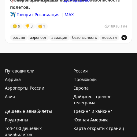
полетов.
✈️
Говорит Росавиация
|
МАХ
😢
9
👎
3
👏
1
18K
(0.1%)
россия
аэропорт
авиация
безопасность
новости
Аэропорт Домодедово принимает и отправляет рейсы
Путеводители
Россия
Африка
Промокоды
Аэропорты России
Европа
Азия
Дайджест тревел-
телеграма
Дешевые авиабилеты
Трекинг и хайкинг
Роудтрипы
Южная Америка
Топ-100 дешевых
Карта открытых границ
авиабилетов