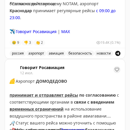
безопасности полетов.
*Согласно действующему NOTAM, аэропорт
Краснодар
принимает регулярные рейсы
с 09:00 до
23:00
.
✈️
Говорит Росавиация
|
MAX
😢
9
👎
3
👏
2
19.4K
(0.1%)
россия
аэропорт
авиация
безопасность
новости
В аэропорту Краснодар введены дополнительные врем
Говорит Росавиация
12 июл.
🟡
Аэропорт
ДОМОДЕДОВО
принимает и отправляет рейсы
по согласованию
с
соответствующими органами в
связи с введением
временных ограничений
на использование
воздушного пространства в районе авиагавани.
🔎
Статус вашего рейса можно уточнить с помощью
❗️
онлайн-табло аэропорта
Меры приняты для обеспечения безопасности
Домодедово
.