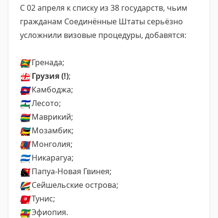
С 02 апреля к списку из 38 государств, чьим
гражданам Соединённые Штаты серьёзно
усложнили визовые процедуры, добавятся:
🇬🇩
Гренада;
🇬🇪
Грузия (!)
;
🇰🇭
Камбоджа;
🇱🇸
Лесото;
🇲🇺
Маврикий;
🇲🇿
Мозамбик;
🇲🇳
Монголия;
🇳🇮
Никарагуа;
🇵🇬
Папуа-Новая Гвинея;
🇸🇨
Сейшельские острова;
🇹🇳
Тунис;
🇪🇹
Эфиопия.