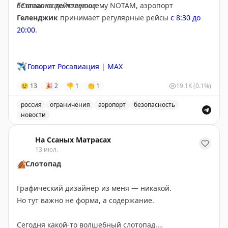
безопасности полетов.
*Согласно действующему NOTAM, аэропорт
Геленджик
принимает регулярные рейсы
с 8:30 до
20:00
.
✈️
Говорит Росавиация
|
MAX
😢
13
🎉
2
👎
1
👏
1
19.1K
(0.1%)
россия
ограничения
аэропорт
безопасность
новости
Введены временные ограничения на прием и выпуск в
На Ссаных Матрасах
13 июл.
🍂
Слотопад
Графический дизайнер из меня — никакой.
Но тут важно не форма, а содержание.
Сегодня какой-то волшебный слотопад.