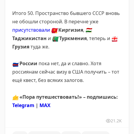
Итого 50. Пространство бывшего СССР вновь
не обошли стороной. В перечне уже
присутствовали
🇰🇬
Киргизия
,
🇹🇯
Таджикистан
и
🇹🇲
Туркмения
, теперь и
🇬🇪
Грузия
туда же.
🇷🇺
России
пока нет, да и славно. Хотя
россиянам сейчас визу в США получить – тот
ещё квест, без всяких залогов.
👉
«Пора путешествовать!» – подпишись:
Telegram
|
MAX
21.2K