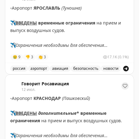
удачный выбор времени, когда большинство гостей
▫️
Аэропорт
ЯРОСЛАВЛЬ
(Туношна)
не спят. Брайан делится личным опытом частых
ночных пожарных тревог во время командировок и
✈️
ВВЕДЕНЫ
временные ограничения
на прием и
отмечает, что они помогли ему быстро научиться
выпуск воздушных судов.
правильно действовать в чрезвычайной ситуации.
Вопрос остается открытым: как найти баланс между
✈️
Ограничения необходимы для обеспечения
комфортом гостей и эффективностью подготовки к
безопасности полетов.
реальной опасности?
😢
9
👎
3
👏
3
17.1K
(0.1%)
✈️
Говорит Росавиация
|
МАХ
россия
аэропорт
авиация
безопасность
новости
The Gate with Brian Cohen
|
Original
В аэропорту Ярославля введены временные ограничен
Говорит Росавиация
12 июл.
▫️
Аэропорт
КРАСНОДАР
(Пашковский)
✈️
ВВЕДЕНЫ
дополнительные
* временные
ограничения
на прием и выпуск воздушных судов.
✈️
Ограничения необходимы для обеспечения