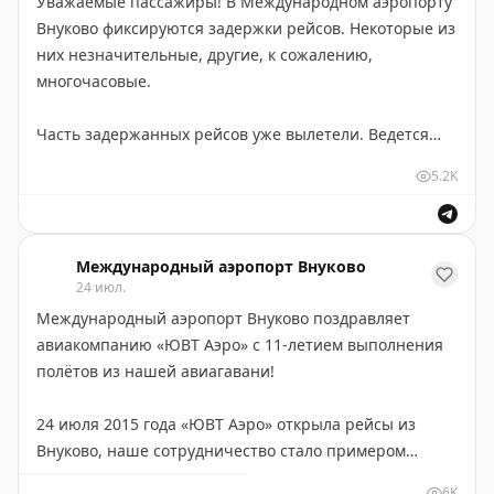
Уважаемые пассажиры! В Международном аэропорту
что к вечеру положение с багажом войдет в штатный
Внуково фиксируются задержки рейсов. Некоторые из
режим.
них незначительные, другие, к сожалению,
многочасовые.
Заметим, что не все рейсы задержаны из-за проблем
с багажом. У задержек могут быть разные причины,
Часть задержанных рейсов уже вылетели. Ведется
это Baza авиационной отрасли.
подготовка к отправке других бортов. Обстановка в
5.2K
аэропорту спокойная. Внуково работает в штатном
Приносим извинения за доставленные неудобства.
режиме.
Прилагаем максимальные усилия для изменения
ситуации в лучшую сторону!
Напомним, что сегодня некоторое время авиагавань
Международный аэропорт Внуково
24 июл.
работала с ограничениями. Но это не является
Международный аэропорт Внуково поздравляет
основной причиной задержек.
авиакомпанию «ЮВТ Аэро» с 11-летием выполнения
полётов из нашей авиагавани!
Так, по данным представителя Turkish airlines,
перевозчик заблаговременно оповестил пассажиров
24 июля 2015 года «ЮВТ Аэро» открыла рейсы из
о переносе рейсов через sms. Одна из причин —
Внуково, наше сотрудничество стало примером
неблагоприятные погодные условия в других
надёжного и эффективного партнёрства. За это время
аэропортах.
6K