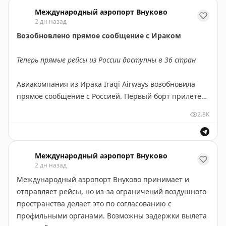
- по телефону справочной аэропорта: +7 (495) 937-55-
Что для этого нужно?
Международный аэропорт Внуково
55
2 дн назад
- через чат-бот:
max.ru/vnukovo_bot
Обратиться по почте foundproperty@vnukovo.ru или
Возобновлено прямое сообщение с Ираком
по телефону: +7 (495) 436-28-38
Также обо всех изменениях в расписании пассажиров
Теперь прямые рейсы из России доступны в 36 стран
информируют авиакомпании.
Обязательно поможем, но призываем быть
внимательнее!
Авиакомпания из Ирака Iraqi Airways возобновила
прямое сообщение с Россией. Первый борт прилетел
сегодня в
аэропорт Внуково
.
2.8K
Иракская авиакомпания возвращает полеты в Москву
из Багдада после нескольких месяцев перерыва.
Международный аэропорт Внуково
Планируется выполнять два рейса в неделю (по
2 дн назад
вторникам и субботам).
Международный аэропорт Внуково принимает и
отправляет рейсы, но из-за ограничений воздушного
По информации перевозчика, решение о
пространства делает это по согласованию с
восстановлении авиасообщения обусловлено
профильными органами. Возможны задержки вылета
растущим спросом на прямые рейсы из Багдада в