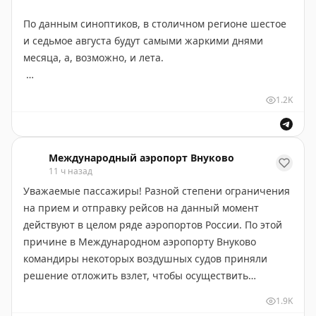
По данным синоптиков, в столичном регионе шестое
и седьмое августа будут самыми жаркими днями
месяца, а, возможно, и лета.
В Терминале A поддерживается комфортный
1.2K
температурный режим. Для этого запущена
дополнительная холодомашина. Также усилена смена
дежурной группы, чтобы оперативно реагировать на
Международный аэропорт Внуково
заявки.
11 ч назад
Уважаемые пассажиры! Разной степени ограничения
Напоминаем, в общей и стерильной зонах
на прием и отправку рейсов на данный момент
установлены бесплатные питьевые фонтанчики.
действуют в целом ряде аэропортов России. По этой
причине в Международном аэропорту Внуково
При плохом самочувствии пассажирам и
командиры некоторых воздушных судов приняли
провожающим готовы помочь сотрудники нашей
решение отложить взлет, чтобы осуществить
медслужбы. Медпункт в Терминале A работает
дозаправку для облета закрытых зон. Поэтому стоит
круглосуточно.
1.9K
ожидать корректировок в расписании.