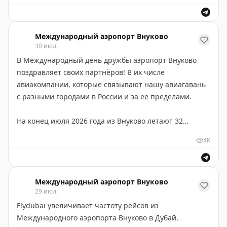
Международный аэропорт Внуково поздравляет
от освоения профессии бортпроводника до
авиакомпанию Flynas с первой годовщиной
повышения квалификации для пилотов, штурманов,
сотрудничества и желает дальнейшего развития
бортинженеров, бортрадистов и
Международный аэропорт Внуково
маршрутной сети, роста пассажиропотока и новых
30 июл.
инженерно‑технического персонала. В числе
совместных достижений.
В Международный день дружбы аэропорт Внуково
популярных направлений — транспортная
поздравляет своих партнёров! В их числе
безопасность, перевозка опасных грузов, охрана
авиакомпании, которые связывают нашу авиагавань
труда, английский язык.
с разными городами в России и за её пределами.
Также есть курсы по развитию гибких навыков (soft
На конец июля 2026 года из Внуково летают 32
skills) и профессиональной переподготовке.
перевозчика по 92 направлениям.
4K
Кроме того, учебное заведение оказывает
На фото представлены далеко не все наши партнёры.
консультационные услуги по разработке системы
адаптации, наставничества и дистанционного
Международный аэропорт Внуково
обучения.
29 июл.
Flydubai увеличивает частоту рейсов из
Для детей есть уникальная программа «Семейные
Международного аэропорта Внуково в Дубай.
горизонты» — она помогает развивать логику и