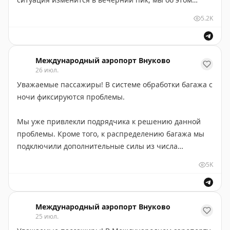
сообщим.
5.2K
Мы уже привлекли подрядчика к решению данной
проблемы. Кроме того, к распределению багажа мы
Международный аэропорт Внуково
подключили дополнительные силы из числа
26 июл.
сотрудников.
Уважаемые пассажиры! В системе обработки багажа с
ночи фиксируются проблемы.
Заметим, что не все рейсы задержаны из-за проблем
с багажом. У задержек могут быть разные причины.
Мы уже привлекли подрядчика к решению данной
проблемы. Кроме того, к распределению багажа мы
Приносим извинения за доставленные неудобства.
подключили дополнительные силы из числа
Прилагаем максимальные усилия для изменения
сотрудников.
ситуации в лучшую сторону!
5K
Отметим, что с багажом прилетевших во Внуково
пассажиров трудностей практически нет. Но
Международный аэропорт Внуково
окончательно проблема не решена. Мы работаем над
25 июл.
ее устранением. Ситуация уже лучше. Рассчитываем,