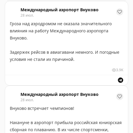
в Российском союзе туриндустрии, в разгар высокого
Международный аэропорт Внуково
туристического сезона нагрузка на аэропорты Турции
28 июл.
существенно возрастает, что может влиять на
Гроза над аэродромом не оказала значительного
скорость обработки багажа местными службами.
влияния на работу Международного аэропорта
Внуково.
Пассажирам рекомендуется отслеживать статус
багажа по трек-номеру, а также при оформлении
Задержек рейсов в авиагавани немного. И погодные
розыска указывать актуальные контактные данные —
условия не стали их причиной.
именно на них будут поступать уведомления от
аэропорта или авиакомпании о местонахождении и
3.9K
готовности багажа к выдаче.
По информации РСТ, туроператоры не фиксируют
Международный аэропорт Внуково
массового характера подобных обращений. Но
28 июл.
жалобы есть.
Внуково встречает чемпионов!
Международный аэропорт Внуково приносит
Накануне в аэропорт прибыла российская юниорская
извинения за доставленные неудобства!
сборная по плаванию. В их числе спортсменки,