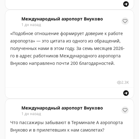
В автобусах, доставляющих пассажиров к бортам,
Рекомендуем перед отправлением в аэропорт
система кондиционирования работает штатно.
Международный аэропорт Внуково
уточнять статус своего рейса:
1 дн назад
- на онлайн-табло:
vnukovo.ru/ru/for-
Желаем хорошего полёта!
«Подобное отношение формирует доверие к работе
passengers/reysi/online-tablo
аэропорта» — это цитата из одного из обращений,
- по телефону справочной аэропорта: +7 (495) 937-55-
полученных нами в этом году. За семь месяцев 2026-
55
го в адрес работников Международного аэропорта
- через чат-бот:
max.ru/vnukovo_bot
Внуково направлено почти 200 благодарностей.
Также обо всех изменениях в расписании пассажиров
Пассажиры отмечают внимательность и
информируют авиакомпании.
2.3K
оперативность наших сотрудников. Теплые слова в
письмах граждан звучат в адрес медпункта, группы
Благодарим за понимание.
организации обслуживания маломобильных пассажи
ров, службы авиационной безопасности, кинологов,
Международный аэропорт Внуково
1 дн назад
сотрудниц комнаты матери и ребенка и других
Что пассажиры забывают в Терминале A аэропорта
подразделений.
Внуково и в прилетевших к нам самолетах?
Большое спасибо за такую оценку!