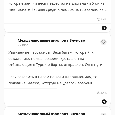
которые заняли весь пьедестал на дистанции 5 км на
чемпионате Европы среди юниоров по плаванию на
открытой воде в Сукоро (Венгрия). В аналогичной
3.9K
дисциплине среди юношей 14-15 лет россиянин взял
серебро.
Кроме того, наша команда завоевала серебро в
Международный аэропорт Внуково
27 июл.
смешанной эстафете 4 по 1500 метров.
Уважаемые пассажиры! Весь багаж, который, к
сожалению, не был вовремя доставлен на
Российские пловцы участвовали в соревнованиях с
отбывающие в Турцию борты, отправлен. Он в пути.
флагом и гимном.
Если говорить в целом по всем направлениям, то
Поздравляем ребят! Желаем новых побед!
половина багажа, которую не удалось вовремя
загрузить в воздушные суда, в том числе и по
#Внуковоаэропортчемпионов
4.5K
турецким направлениям, отправлена по месту
назначения.
Весь день система обработки багажа работает в
Международный аэропорт Внуково