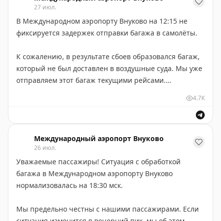
27 июл.
нормальном режиме. Задержки с отправкой багажа
В Международном аэропорту Внуково на 12:15 не
на борты не фиксируются. Мы привлекли подрядчика
фиксируется задержек отправки багажа в самолёты.
системы и максимальное количество сотрудников
авиагавани для нормализации функционирования
К сожалению, в результате сбоев образовался багаж,
системы.
который не был доставлен в воздушные суда. Мы уже
отправляем этот багаж текущими рейсами.
В некоторых информационных каналах появилась
информация, что Международный аэропорт Внуково
4.7K
Уважаемые пассажиры! Мы приносим извинения за
якобы не отвечает на запросы турецких партнёров по
предоставленные неудобства! Прилагаем усилия,
ситуации с багажом. Категорически опровергаем эти
чтобы система обработки багажа продолжала
данные. Призываем быть осторожнее с новостями
Международный аэропорт Внуково
функционировать в нормальном режиме.
таких каналов.
26 июл.
Привлечены дополнительные силы из числа
Уважаемые пассажиры! Ситуация с обработкой
сотрудников авиагавани.
Уважаемые пассажиры! Мы приносим искренние
багажа в Международном аэропорту Внуково
извинения за доставленные неудобства. Исправляем
нормализовалась на 18:30 мск.
ситуацию, делаем выводы.
Мы предельно честны с нашими пассажирами. Если
ситуация изменится в вечерний пик, мы об этом