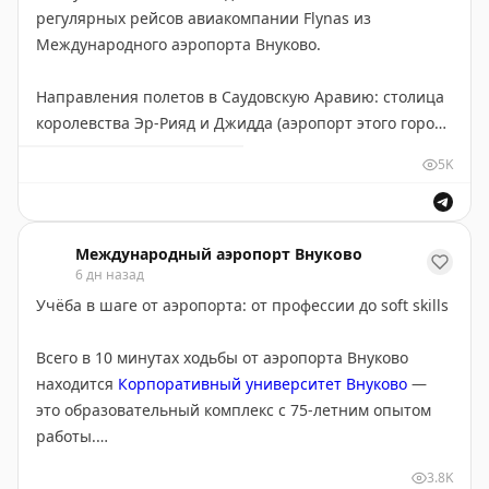
регулярных рейсов авиакомпании Flynas из
С днем ВДВ, десантники!
Международного аэропорта Внуково.
В автобусах, доставляющих пассажиров к бортам,
система кондиционирования работает штатно.
Направления полетов в Саудовскую Аравию: столица
королевства Эр-Рияд и Джидда (аэропорт этого города
Желаем хорошего полёта!
в том числе обслуживает паломников, следующих в
5K
Мекку).
За этот период перевозчик выполнил более 300
рейсов, обслужив свыше 42 тысяч пассажиров на
Международный аэропорт Внуково
6 дн назад
самолетах Airbus A320neo.
Учёба в шаге от аэропорта: от профессии до soft skills
Flynas основана в 2006 году, базируется в
Всего в 10 минутах ходьбы от аэропорта Внуково
Международном аэропорту имени Короля Халида в
находится
Корпоративный университет Внуково
—
Эр-Рияде. Флот авиакомпании включает воздушные
это образовательный комплекс с 75-летним опытом
суда Airbus A320-200, Airbus A320 Neo, Airbus A321-
работы.
200, Airbus A330-200 и Airbus A330-300.
3.8K
Университет предлагает широкий выбор программ: