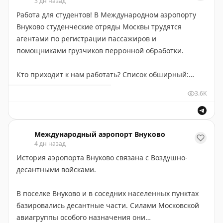
3 дн назад
обусловлено растущим спросом на прямые рейсы из
Работа для студентов! В Международном аэропорту
Багдада в Москву.
Внуково студенческие отряды Москвы трудятся
агентами по регистрации пассажиров и
Мы рады снова принимать воздушные суда иракских
помощниками грузчиков перронной обработки.
партнеров!
Кто приходит к нам работать? Список обширный:
Российский университет транспорта (МИИТ),
3.6K
Московский технологический колледж им. И.А.
Лихачева, МГЛУ, РХТУ им. Д.И. Менделеева,
Финансовый университет при Правительстве РФ,
РГГУ, РГСУ, РГУ нефти и газа им. И.М. Губкина,
Международный аэропорт Внуково
4 дн назад
Московский колледж управления, гостиничного
История аэропорта Внуково связана с Воздушно-
бизнеса и информационных технологий «Царицыно».
десантными войсками.
В 2026 году впервые в нашу авиагавань приехали
В поселке Внуково и в соседних населенных пунктах
работать ребята из студенческих отрядов Брянской
базировались десантные части. Силами Московской
области.
авиагруппы особого назначения они