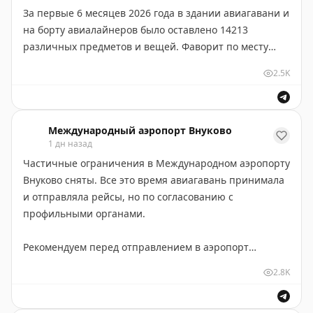
За первые 6 месяцев 2026 года в здании авиагавани и
на борту авиалайнеров было оставлено 14213
Отметим, что мы, конечно, принимаем и жалобы.
различных предметов и вещей. Фаворит по месту
Заполнить форму обратной связи можно на сайте
потерь — зона предполетного досмотра.
vnukovo.ru
2.5K
Самые популярные позиции в списке: сумки, кепки,
Замечания наша служба качества собирает не для
телефоны, куртки, ключи, кольца, наушники, шарфы,
галочки. Обращения внимательно изучаются, по ним
кофты и — лишь на 10-м месте — зонты.
Международный аэропорт Внуково
проводится работа с целью улучшения функционала
1 дн назад
авиагавани и повышения комфорта для пассажиров.
Частичные ограничения в Международном аэропорту
Из забытого интересного: топор, лопата, гантели,
Внуково сняты. Все это время авиагавань принимала
коньки, наручники, удочка, шезлонг, вьетнамские
Меняемся к лучшему для вас!
и отправляла рейсы, но по согласованию с
национальные головные уборы и шлем.
профильными органами.
Мы бережно храним забытые вещи.
Рекомендуем перед отправлением в аэропорт
уточнять статус своего рейса:
Отметим, что значительная часть утерянного
2.8K
- на онлайн-табло:
vnukovo.ru/ru/for-
возвращается к хозяевам.
passengers/reysi/online-tablo