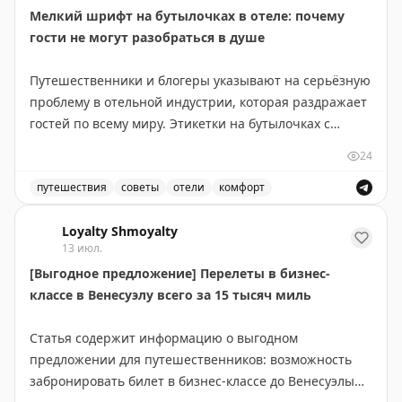
Мелкий шрифт на бутылочках в отеле: почему
более продолжительные красивые виды: озера и леса
гости не могут разобраться в душе
Северного Онтарио, Канадские Скалистые горы.
Совет: если едите ради пейзажей — выбирайте
Путешественники и блогеры указывают на серьёзную
Канаду и выделите 5-6 дней, посетив малые города
проблему в отельной индустрии, которая раздражает
вроде Вавы или Муз-Джо. Если спешите — США
гостей по всему миру. Этикетки на бутылочках с
справедливо конкурируют, особенно если оставить
шампунем, кондиционером и гелем для душа
место для неожиданных открытий.
24
написаны настолько мелким шрифтом, что их
практически невозможно прочитать без очков.
путешествия
советы
отели
комфорт
Points Miles and Bling
|
Original
Путешественники жалуются на мелкий шрифт на бутыл
Проблема в том, что в ванной комнате, особенно в
Loyalty Shmoyalty
13 июл.
душе, носить очки неудобно и непрактично. Гости
[Выгодное предложение] Перелеты в бизнес-
вынуждены либо надевать их в мокрую ванну, рискуя
классе в Венесуэлу всего за 15 тысяч миль
их повредить, либо многократно выходить из душа,
чтобы разобраться, какая бутылка для чего
Статья содержит информацию о выгодном
предназначена. Это приводит к путанице — люди
предложении для путешественников: возможность
случайно используют кондиционер вместо шампуня
забронировать билет в бизнес-классе до Венесуэлы
или наоборот.