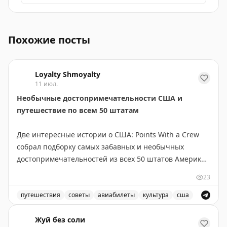
Куала-Лумпур, столица Малайзии, имеет интересную ис
Похожие посты
Loyalty Shmoyalty
11 июл.
Необычные достопримечательности США и
путешествие по всем 50 штатам
Две интересные истории о США: Points With a Crew
собрал подборку самых забавных и необычных
достопримечательностей из всех 50 штатов Америки.
В коллекцию вошли курьёзы вроде двухэтажного
23
туалета, самой большой в мире статуи джекалопа,
огромной синей статуи мустанга у аэропорта Денвера
путешествия
советы
авиабилеты
культура
сша
и парка Big Bone Lick в Кентукки.
Самые необычные и забавные достопримечательности
Жуй без соли