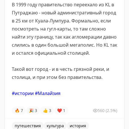
В 1999 году правительство переехало из KL в
Путраджаю - новый административный город
в 25 км от Куала-Лумпура. Формально, если
посмотреть на гугл-карты, то там сложно
найти эту границу, так как агломерации давно
слились в один большой мегаполис. Но KL так
и остался официальной столицей.
Такой вот город - и в честь грязной реки, и
столица, и при этом без правительства.
#истории
#Малайзия
🔥
7
🎉
3
👍
3
❤
1
560
(2.5%)
путешествия
культура
история