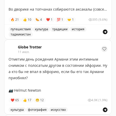
Во дворике на топчанах собираются аксакалы (совсем
постарше сидят внутри, помладше - на улице, все
🔥
21
👍
10
🌭
4
❤
1
💯
1
🤝
1
395
(9.6%)
равно все 50+) для турниров местного масштаба по
нардам и шахматам.
путешествия
культура
традиции
история
таджикистан
И если современные чайханы похожи больше на
Открытие хидденджемной локации в старой части Худж
столовые, то тут прям дух советского Таджикистана,
Globe Trotter
11 июл.
антураж и аудитория соответствующая.
Отметим день рождения Армани этим интимным
Чайник чая - 2 сомони. И разговоры про всё на свете.
снимком с полосатым другом в состоянии эйфории. Ну
Сначала не хотели брать денег, потом догоняли, чтоб
а кто бы не впал в эйфорию, если бы его так Армани
отдать сдачу.
приобнял?
Вот такой Таджикистан по душе - тихий, спокойный, и
📷
Helmut Newton
понаблюдать за людьми. Это возраст, да? :)
❤
65
👍
17
😁
12
4.9K
(1.9%)
Чойхонаи Ниёздегча
культура
фотография
искусство
https://maps.app.goo.gl/Z1JMpTYMqNWizSg47