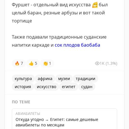
Фуршет - отдельный вид искусства
😁
был
целый баран, резные арбузы и вот такой
тортище
Также подавали традиционные суданские
напитки каркаде и
сок плодов баобаба
🔥
7
👍
5
👏
1
1K
(1.3%)
культура
африка
музеи
традиции
история
искусство
египет
судан
ПО ТЕМЕ
АВИАБИЛЕТЫ
Откуда угодно → Египет: самые дешевые
авиабилеты по месяцам