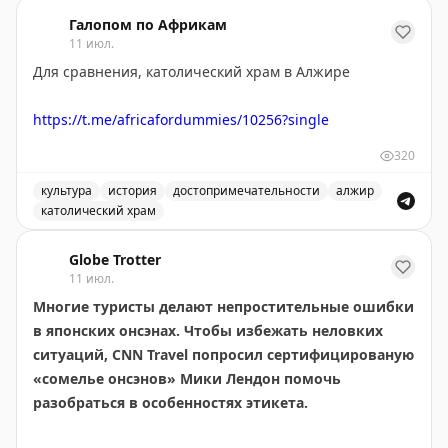
Интимный снимок с полосатым другом в состоянии э
Галопом по Африкам
11 июл.
Для сравнения, католический храм в Алжире
https://t.me/africafordummies/10256?single
320
культура
история
достопримечательности
алжир
католический храм
Католический храм в Алжире - одно из интересных д
Globe Trotter
11 июл.
Многие туристы делают непростительные ошибки
в японских онсэнах. Чтобы избежать неловких
ситуаций, CNN Travel попросил сертифицированую
«сомелье онсэнов» Мики Лендон помочь
разобраться в особенностях этикета.