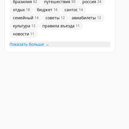
бразилия
путешествия
россия
62
50
24
отдых
бюджет
сантос
18
16
14
семейный
советы
авиабилеты
14
12
12
культура
правила въезда
12
11
новости
11
Показать больше →