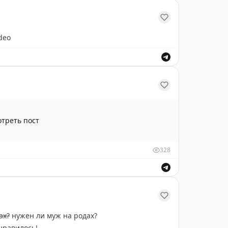
deo
треть пост
328
ах?
нужен ли муж на родах?
онравилось!