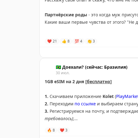
Партнёрские роды
- это когда муж присут
Какие ваши первые чувства от этого? "Не да
В кино нам показывают, как муж и жена хо
❤
21
👍
8
💯
4
👏
3
дышать, а потом на самих родах мужья пад
непосредственно, виновница торжества.
Начнём с азов - мы решили рожать в Бразил
🇧🇷 Доехали? (сейчас: Бразилия)
30 июл.
https://t.me/doehali/5680
)
С собой на роды можно взять одного сопр
1GB eSIM на 2 дня [
бесплатно
]
можно маму или подругу. Сопровождающему
1.
Скачиваем приложение
Kolet
(
PlayMarke
2.
Переходим
по ссылке
и выбираем страну 
Мы с Катей на курсы не ходили, и дышать 
3.
Регистрируемся на почту, и подтверждае
русскоговорящую помощницу, чтобы делала
требовалось)
;
дышать, переводила с другого языка, да и
4.
Заходим в приложение через email, на к
🔥
8
❤
3
конце концов.
номер телефона - можно свой, либо любой