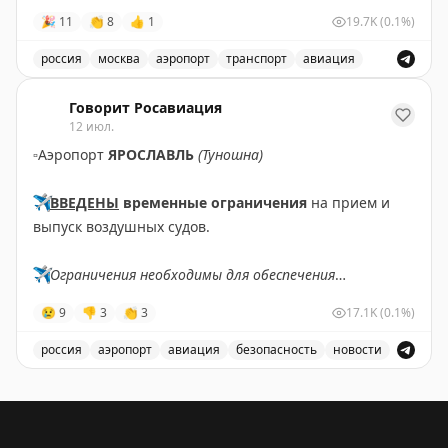
полетов.
🎉
11
👏
8
👍
1
19.7K
(0.1%)
Rob Burgess
|
Original
✈️
Говорит Росавиация
|
MAX
россия
москва
аэропорт
транспорт
авиация
Снятые ограничения на прием и выпуск воздушных су
Говорит Росавиация
12 июл.
▫️
Аэропорт
ЯРОСЛАВЛЬ
(Туношна)
✈️
ВВЕДЕНЫ
временные ограничения
на прием и
выпуск воздушных судов.
✈️
Ограничения необходимы для обеспечения
безопасности полетов.
😢
9
👎
3
👏
3
17.1K
(0.1%)
✈️
Говорит Росавиация
|
МАХ
россия
аэропорт
авиация
безопасность
новости
В аэропорту Ярославля введены временные ограничен