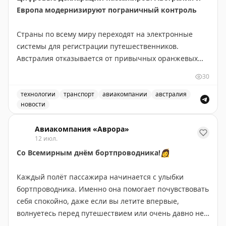
Европа модернизируют пограничный контроль
Страны по всему миру переходят на электронные
системы для регистрации путешественников.
Австралия отказывается от привычных оранжевых
бумажных карточек прибытия в пользу цифровой
30
платформы Australia Travel Declaration. Новая система
будет внедрена во всех международных аэропортах и
технологии
транспорт
авиакомпании
австралия
новости
портах в течение 12-18 месяцев. На проект выделено
Австралия отказывается от бумажных оранжевых карточ
56,1 млн австралийских долларов, а пилотная
Авиакомпания «Аврора»
программа уже запущена с авиакомпанией Qantas.
12 июл.
Со Всемирным днём бортпроводника!
👩
В Европе также идет модернизация пограничного
⠀
контроля. Система предварительной авторизации
Каждый полёт пассажира начинается с улыбки
ETIAS для граждан не-ЕС снова отложена. Хотя
бортпроводника. Именно она помогает почувствовать
официальный сайт указывает на запуск в конце 2026
себя спокойно, даже если вы летите впервые,
года, эксперты скептичны относительно этого срока.
волнуетесь перед путешествием или очень давно не
ETIAS работает по принципу американской ESTA и
виделись с близкими.