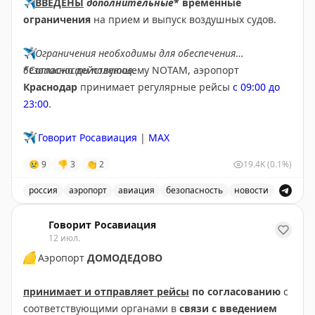
✈️
ВВЕДЕНЫ
дополнительные
* временные
ограничения
на прием и выпуск воздушных судов.
✈️
Ограничения необходимы для обеспечения
безопасности полетов.
*Согласно действующему NOTAM, аэропорт
Краснодар
принимает регулярные рейсы
с 09:00 до
23:00
.
✈️
Говорит Росавиация
|
MAX
😢
9
👎
3
👏
2
19.4K
(0.1%)
россия
аэропорт
авиация
безопасность
новости
В аэропорту Краснодар введены дополнительные врем
Говорит Росавиация
12 июл.
🟡
Аэропорт
ДОМОДЕДОВО
принимает и отправляет рейсы
по согласованию
с
соответствующими органами в
связи с введением