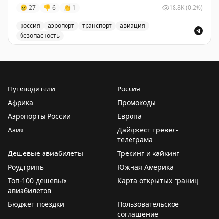
безопасности полетов.
😢
27
👎
6
👏
1
18.8K
(0.2%)
✈️
Говорит Росавиация
|
MАХ
россия
аэропорт
транспорт
авиация
безопасность
Введены временные ограничения на прием и выпуск 
Путеводители
Россия
Африка
Промокоды
Аэропорты России
Европа
Азия
Дайджест тревел-
телеграма
Дешевые авиабилеты
Трекинг и хайкинг
Роудтрипы
Южная Америка
Топ-100 дешевых
Карта открытых границ
авиабилетов
Бюджет поездки
Пользовательское
соглашение