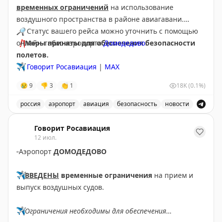
временных ограничений
на использование
воздушного пространства в районе авиагавани.
🔎
Статус вашего рейса можно уточнить с помощью
❗️
онлайн-табло аэропорта
Меры приняты для обеспечения безопасности
Домодедово
.
полетов.
✈️
Говорит Росавиация
|
МАХ
😢
9
👎
3
👏
1
18K
(0.1%)
россия
аэропорт
авиация
безопасность
новости
Аэропорт Домодедово принимает и отправляет рейсы
Говорит Росавиация
12 июл.
▫️
Аэропорт
ДОМОДЕДОВО
✈️
ВВЕДЕНЫ
временные ограничения
на прием и
выпуск воздушных судов.
✈️
Ограничения необходимы для обеспечения