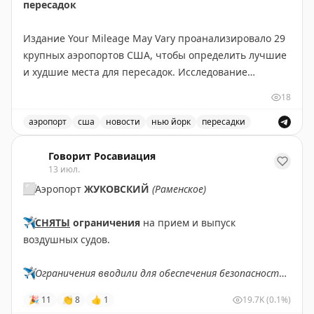
пересадок
Издание Your Mileage May Vary проанализировало 29
крупных аэропортов США, чтобы определить лучшие
и худшие места для пересадок. Исследование
учитывало разные потребности путешественников:
18
для частых летающих и для семей с детьми.
аэропорт
сша
новости
нью йорк
пересадки
ТОП-10 для частых летающих: Хьюстон (IAH),
Рейтинг лучших и худших аэропортов США для пересад
Вашингтон Даллес, Детройт, Сиэтл-Такома,
Говорит Росавиация
13 июл.
Вашингтон Рейган, Тампа, Денвер, JFK, Солт-Лейк-
⬜️
Аэропорт
ЖУКОВСКИЙ
(Раменское)
Сити и еще один аэропорт.
✈️
СНЯТЫ
ограничения
на прием и выпуск
ТОП-10 для семей: Детройт, Бостон Логан, Хьюстон,
воздушных судов.
Вашингтон Даллес, Сиэтл-Такома, Солт-Лейк-Сити,
Балтимор-Вашингтон, LaGuardia, Вашингтон Рейган,
✈️
Ограничения вводили для обеспечения безопасности
Сан-Франциско.
полетов.
🎉
11
👏
8
👍
1
19.7K
(0.1%)
Худшие аэропорты: Орландо, Форт-Лодердейл, Чикаго