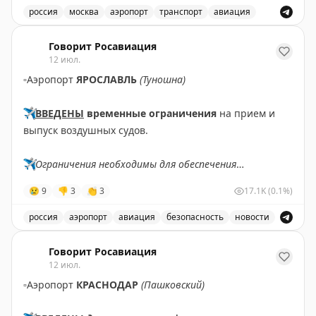
✈️
Говорит Росавиация
|
MAX
Мидвей, Чикаго О'Хэр, Ньюарк, Сан-Франциско, Сан-
россия
москва
аэропорт
транспорт
авиация
Диего, Нэшвилл, Атланта и Даллас-Форт-Уэрт. Они
Снятые ограничения на прием и выпуск воздушных су
отличаются плохими местами для сидения, грязью,
Говорит Росавиация
12 июл.
нехваткой розеток и медленным сервисом.
▫️
Аэропорт
ЯРОСЛАВЛЬ
(Туношна)
Your Mileage May Vary
|
Original
✈️
ВВЕДЕНЫ
временные ограничения
на прием и
выпуск воздушных судов.
✈️
Ограничения необходимы для обеспечения
безопасности полетов.
😢
9
👎
3
👏
3
17.1K
(0.1%)
✈️
Говорит Росавиация
|
МАХ
россия
аэропорт
авиация
безопасность
новости
В аэропорту Ярославля введены временные ограничен
Говорит Росавиация
12 июл.
▫️
Аэропорт
КРАСНОДАР
(Пашковский)