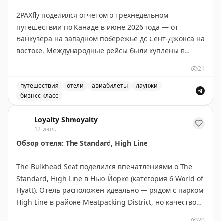
2PAXfly поделился отчетом о трехнедельном
путешествии по Канаде в июне 2026 года — от
Ванкувера на западном побережье до Сент-Джонса на
востоке. Международные рейсы были куплены в
Business Class на Qantas (Sydney-Vancouver) за
21
AU$7,346 — хорошая цена на маршруте, где тарифы
колеблются от AU$6,950 до AU$14,000. Внутренние
путешествия
отели
авиабилеты
лаунжи
бизнес класс
рейсы на Air Canada, Rouge и Express обошлись в
Отчет о путешествии по Канаде в бизнес-классе. Обзо
AU$6,634. Автор летал на Boeing 787-9, A321, Embraer
Loyalty Shmoyalty
E175, A319M и A220. В статье обещаны подробные
12 июл.
отзывы о рейсах, лаунжах (Qantas First, Maple Leaf
Обзор отеля: The Standard, High Line
Lounges, Cathay Pacific) и отелях в Ванкувере, Оттаве,
Сент-Джонсе и Монреале. Интересный момент: Air
The Bulkhead Seat поделился впечатлениями о The
Canada не предоставляет данные всем агрегаторам,
Standard, High Line в Нью-Йорке (категория 6 World of
включая Google Flights.
Hyatt). Отель расположен идеально — рядом с парком
High Line в районе Meatpacking District, но качество
2PAXfly
|
Original
не соответствует цене. Номер категории Standard
20