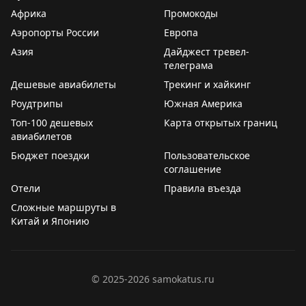
Juan Ruiz
|
Original
Gary Leff
|
View from the Wing
Африка
Промокоды
Аэропорты России
Европа
Азия
Дайджест тревел-
телеграма
Дешевые авиабилеты
Трекинг и хайкинг
Роудтрипы
Южная Америка
Топ-100 дешевых
Карта открытых границ
авиабилетов
Бюджет поездки
Пользовательское
соглашение
Отели
Правила въезда
Сложные маршруты в
Китай и Японию
©
2025-2026
samokatus.ru