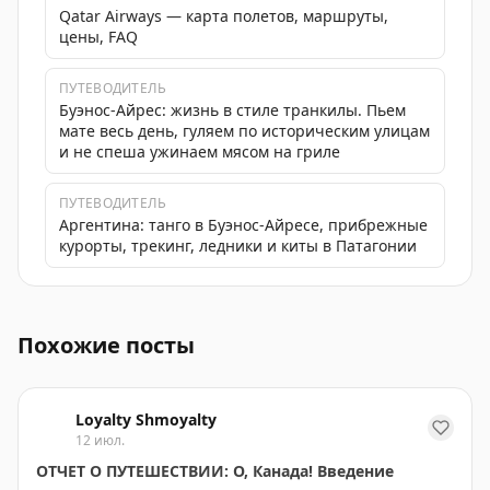
Qatar Airways — карта полетов, маршруты,
цены, FAQ
ПУТЕВОДИТЕЛЬ
Буэнос-Айрес: жизнь в стиле транкилы. Пьем
мате весь день, гуляем по историческим улицам
и не спеша ужинаем мясом на гриле
ПУТЕВОДИТЕЛЬ
Аргентина: танго в Буэнос-Айресе, прибрежные
курорты, трекинг, ледники и киты в Патагонии
Люксовое путешествие к водопадам Игуасу, которое вкл
Похожие посты
Loyalty Shmoyalty
12 июл.
ОТЧЕТ О ПУТЕШЕСТВИИ: О, Канада! Введение