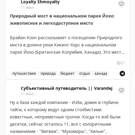
Loyalty Shmoyalty
прогнозу погоды на следующей неделе два дня
11 июл.
просто облачка с солнышком. Есть надежда, что
Природный мост в национальном парке Йохо:
погода улучшится, потому что редко приложение моё
живописное и легкодоступное место
ошибается.
Брайан Коэн рассказывает о посещении Природного
Ну а пока – всем уютного воскресенья. И пусть
моста в долине реки Кикинг-Хорс в национальном
никакая серая погода не омрачит его.
парке Йохо (Британская Колумбия, Канада). Это место
находится всего в 3 км юго-западнее деревни Филд и
21
💛
Обняли,
легко доступно — не требует пеших прогулок,
ваши ЮЮ.
достаточно пройти по искусственному мосту от
путешествия
природа
бюджет
отдых
канада
парковки. Природный мост образовался благодаря
Посетите природный мост в национальном парке Йохо
#ДомСолнца
эрозии известняка и абразии, вызванной потоком
Субъективный путеводитель || Varandej
11 июл.
реки. Река продолжает активно вырезать русло,
🟨
Мы есть здесь
Мах
·
ТГ
·
ВК
·
Сайт
Ну а база каждой компании - Изба, домик в глубине
создавая впечатляющие скальные формации с
тайги, к которому ведут одним столбистами
водяными бассейнами. Вход в парк Йохо платный, но
известные, неприметные тропки. Когда-то изб были
сам Природный мост посещать бесплатно. Идеально
десятки, сейчас осталось 11, все с колоритными
подходит для быстрого визита — даже 10 минут
названиями - "Вигвам", "Мухоморы", "Хилые",
достаточно. Учтите, что в пиковый сезон здесь