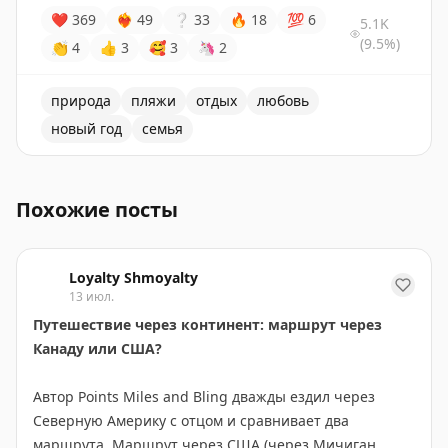
❤
369
❤‍🔥
49
❔
33
🔥
18
💯
6
5.1K
(9.5%)
👏
4
👍
3
🥰
3
🦄
2
природа
пляжи
отдых
любовь
новый год
семья
Автор делится историей о том, как она нашла счастье
Похожие посты
Loyalty Shmoyalty
13 июл.
Путешествие через континент: маршрут через
Канаду или США?
Автор Points Miles and Bling дважды ездил через
Северную Америку с отцом и сравнивает два
маршрута. Маршрут через США (через Мичиган,