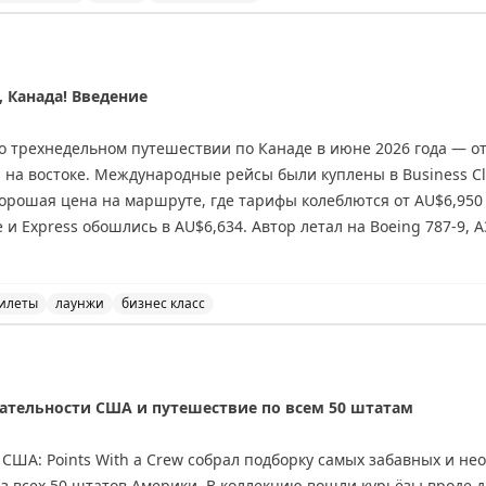
eezePoints со скидкой до 50% до 27 августа. Стоит ли п
 Канада! Введение
 о трехнедельном путешествии по Канаде в июне 2026 года — о
на востоке. Международные рейсы были куплены в Business Cla
хорошая цена на маршруте, где тарифы колеблются от AU$6,950
 и Express обошлись в AU$6,634. Автор летал на Boeing 787-9, 
робные отзывы о рейсах, лаунжах (Qantas First, Maple Leaf Loung
е, Сент-Джонсе и Монреале. Интересный момент: Air Canada не
Google Flights.
илеты
лаунжи
бизнес класс
анаде в бизнес-классе. Обзор рейсов, отелей и лаунжей 
тельности США и путешествие по всем 50 штатам
США: Points With a Crew собрал подборку самых забавных и н
 всех 50 штатов Америки. В коллекцию вошли курьёзы вроде д