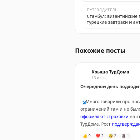
ПУТЕВОДИТЕЛЬ
Стамбул: византийские 
турецкие завтраки и ан
Дешевые авиабилеты в Турц
Похожие посты
Крыша ТурДома
13 июл.
Очередной день подходит
🔹
Много говорили про пос
ограничений там и не было
оформляют страховки
на э
ТурДома. Рост
подтвержда
👍
9
❤
2
🤣
2
🗿
1
🔹
Другая тема, получивша