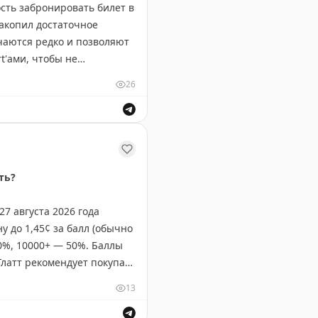
ть забронировать билет в
накопил достаточное
чаются редко и позволяют
t'ами, чтобы не
26
яч миль. Редкая возможность для путешественников сэк
ть?
7 августа 2026 года
у до 1,45¢ за балл (обычно
40%, 10000+ — 50%. Баллы
Глатт рекомендует покупать
¢. На некоторых маршрутах
13
 Breeze.