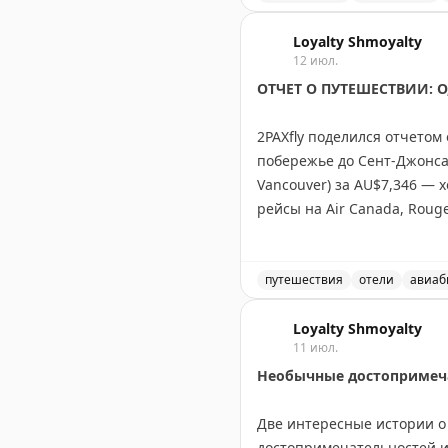
Tyler Glatt
|
Original
Breeze Airways продает Br
Loyalty Shmoyalty
12 июл.
ОТЧЕТ О ПУТЕШЕСТВИИ: О,
2PAXfly поделился отчетом
побережье до Сент-Джонса 
Vancouver) за AU$7,346 — 
рейсы на Air Canada, Rouge
A220. В статье обещаны под
отелях в Ванкувере, Оттав
всем агрегаторам, включая 
путешествия
отели
авиаб
Отчет о путешествии по К
2PAXfly
Loyalty Shmoyalty
|
Original
11 июл.
Необычные достопримеча
Две интересные истории о 
достопримечательностей из