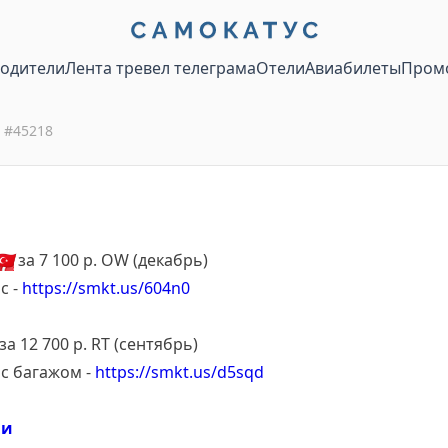
водители
Лента тревел телеграма
Отели
Авиабилеты
Пром
#
45218
🇷
за 7 100 р. OW (декабрь)
с -
https://smkt.us/604n0
за 12 700 р. RT (сентябрь)
 с багажом -
https://smkt.us/d5sqd
ии