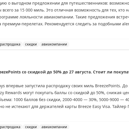
ию о выгодном предложении для путешественников: возможнос
деальный?
 всего за 15 000 миль. Это отличная возможность для тех, кто 
00
%?
программе лояльности авиакомпании. Такие предложения встре
 премиум-перелетах. Рекомендуется следить за подобными aler
ианты бронирования.
р
никому не достаются — я успел.
распродажа
скидки
авиакомпании
перелеты в бизнес-классе в Венесуэлу всего за 15 тыс
eezePoints со скидкой до 50% до 27 августа. Стоит ли покупа
ys впервые запустила распродажу своих миль BreezePoints. До 2
y Rewards могут покупать баллы со скидкой до 50%, снижая цен
объема: 1000 баллов без скидки, 2000-4000 — 30%, 5000-9000 — 
но не истекают для держателей карты Breeze Easy Visa. Тайлер 
ете выгодные перелеты, где стоимость за балл превышает 1,45
лает покупку выгодной. Перед покупкой проверьте цены на сайте
распродажа
скидки
авиакомпании