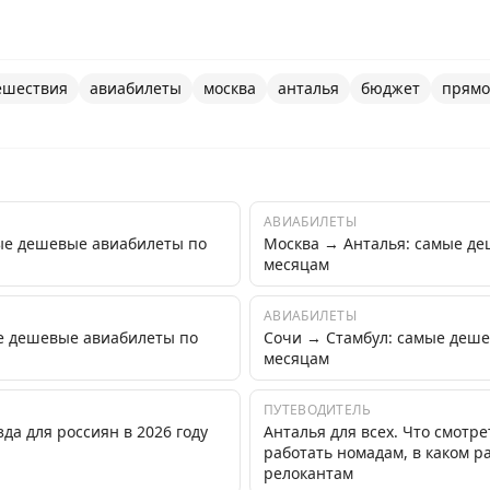
ешествия
авиабилеты
москва
анталья
бюджет
прямо
АВИАБИЛЕТЫ
ые дешевые авиабилеты по
Москва → Анталья: самые д
месяцам
АВИАБИЛЕТЫ
е дешевые авиабилеты по
Сочи → Стамбул: самые деш
месяцам
ПУТЕВОДИТЕЛЬ
зда для россиян в 2026 году
Анталья для всех. Что смотре
работать номадам, в каком 
релокантам