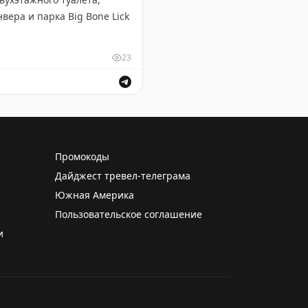
вера и парка Big Bone Lick
23
роект — посетил все 50
имо штатов, он побывал в
тов — Мэн с его живописным
ая двухэтажный туалет и巨альную синюю статую мустанг
и возможностей для
Промокоды
Дайджест тревел-телеграма
Южная Америка
Пользовательское соглашение
и