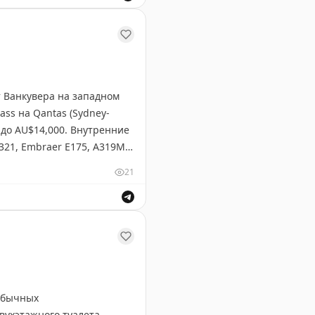
окупать баллы для будущих перелетов?
т Ванкувера на западном
ss на Qantas (Sydney-
 до AU$14,000. Внутренние
A321, Embraer E175, A319M и
es, Cathay Pacific) и
21
 предоставляет данные
в Ванкувере и Сент-Джонсе.
еобычных
вухэтажного туалета,