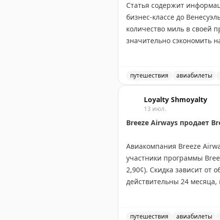
➖
Про тариф Шаттл.
Статья содержит информац
➖
Почему “Шаттл” почти и
бизнес-классе до Венесуэлы
➖
Почему всё-таки не на 1
количество миль в своей 
значительно сэкономить на
PS это и была вся правда.
пропустить выгодные вар
PPS сегодня
билеты в теат
Juan Ruiz
путешествия
|
Original
авиабилеты
Stay tuned!
Выгодное предложение на 
Подписаться на Матрассы
Loyalty Shmoyalty
13 июл.
Breeze Airways продает Br
Авиакомпания Breeze Airwa
участники программы Breez
2,90¢). Скидка зависит от 
действительны 24 месяца, 
баллы только если вы найд
баллы стоят до 2¢, что де
путешествия
авиабилеты