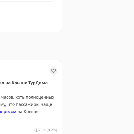
за 12700 р. Прямые рейсы от Southwind и Azur Air.
был на Крыше ТурДома.
 часов, хоть полноценных
ому, что пассажиры чаще
опросом
на Крыше
7.3K
(0.2%)
ее 50 туристов из Ephesia