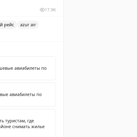
17.9K
й рейс
azur air
ешевые авиабилеты по
евые авиабилеты по
ть туристам, где
районе снимать жилье