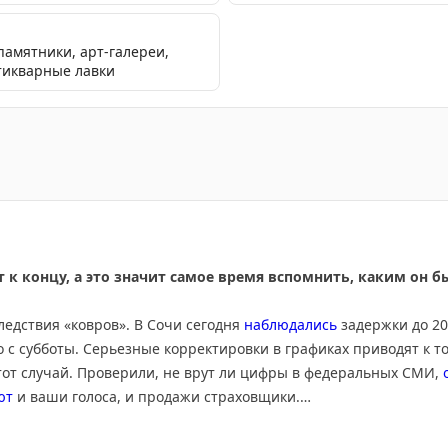
памятники, арт-галереи,
тикварные лавки
ию: из Москвы в Стамбул за 7100 р., из Сочи в Анталью 
 к концу, а это значит самое время вспомнить, каким он 
ледствия «ковров». В Сочи сегодня
наблюдались
задержки до 20
 с субботы. Серьезные корректировки в графиках приводят к т
тот случай. Проверили, не врут ли цифры в федеральных СМИ,
ют
и ваши голоса, и продажи страховщики.
я много внимания в СМИ – утром разбирались в
отравлении
бол