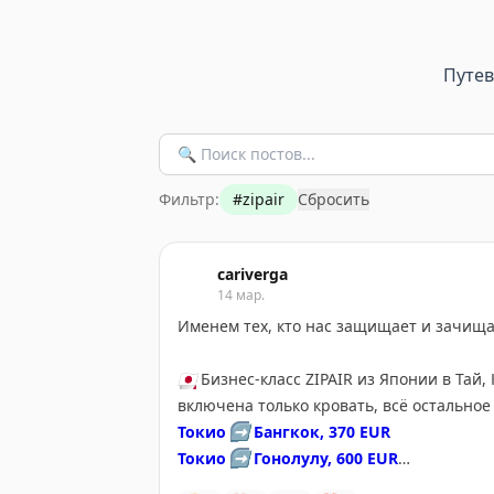
Путе
Фильтр:
#
zipair
Сбросить
cariverga
14 мар.
Именем тех, кто нас защищает и зачища
🇯🇵
Бизнес-класс ZIPAIR из Японии в Тай, 
включена только кровать, всё остальное 
Токио
➡️
Бангкок, 370 EUR
Токио
➡️
Гонолулу, 600 EUR
Токио
➡️
Ванкувер, 1.150 EUR