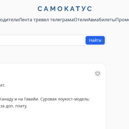
водители
Лента тревел телеграма
Отели
Авиабилеты
Пром
Найти
ет.
Канаду и на Гавайи. Суровая лоукост-модель:
за доп. плату.