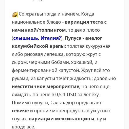
🌮
Со жратвы тогда и начнём. Когда
национальное блюдо -
вариация теста с
начинкой/топпингом
, то дело плохо
(
слышишь, Италия?
).
Пупуса - аналог
колумбийской арепы
: толстая кукурузная
либо рисовая лепешка, которую жрут с
сыром, черными бобами, хрюшкой, и
ферментированной капустой. Жрут всё это
руками, из капусты течёт жидкость: довольно
неэстетичное мероприятие
, но чего еще
ожидать по цене в 0,5-1 USD за лепёху.
Помимо пупусы, Сальвадор предлагает
севиче
и прочие морепродукты в уксусных
соусах,
вариации мексиканщины
, ну и
вроде всё.