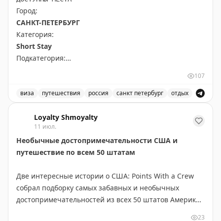
Город:
САНКТ-ПЕТЕРБУРГ
Категория:
Short Stay
Подкатегория:
PRIME TIME (65 euros) Short Stay All kind of other
107
short stay visas
виза
путешествия
россия
санкт петербург
отдых
Доступны даты:
Доступные места в Санкт-Петербурге для короткого от
📆
28.09.2026 (1 шт.): 16:10
Loyalty Shmoyalty
11 июл.
📆
29.09.2026 (2 шт.): 16:10, 16:20
Необычные достопримечательности США и
путешествие по всем 50 штатам
Всего свободных мест:
3
Две интересные истории о США: Points With a Crew
собрал подборку самых забавных и необычных
достопримечательностей из всех 50 штатов Америки.
В коллекцию вошли курьёзы вроде двухэтажного
23