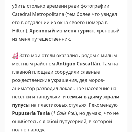
убить столько времени ради фотографии
Catedral Metropolitana (тем более что увидел
его в отдалении из окна своего номера в
Hilton).
Хреновый из меня турист
, хреновый
из меня путешественник.
💒
Зато мои отели оказались рядом с милым
местным районом
Antiguo Cuscatlán
. Там на
главной площади соорудили славные
рождественские украшения, дед мороз-
аниматор разводил локальное население на
песенки и танцульки, и
семьи в дыму жрали
пупусы
на пластиковых стульях. Рекомендую
Pupusería Tania
(
1 Calle Pte.
), но думаю, что не
ошибётесь с любой пупусерией, в которой
полно народу.