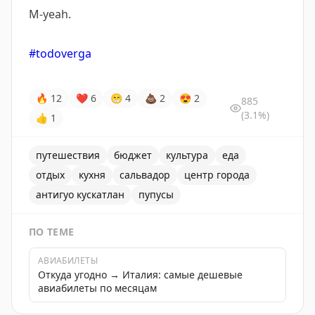
M-yeah.
#todoverga
🔥
12
❤
6
😁
4
💩
2
😍
2
885
(3.1%)
👍
1
путешествия
бюджет
культура
еда
отдых
кухня
сальвадор
центр города
антигуо кускатлан
пупусы
ПО ТЕМЕ
АВИАБИЛЕТЫ
Откуда угодно → Италия: самые дешевые
авиабилеты по месяцам