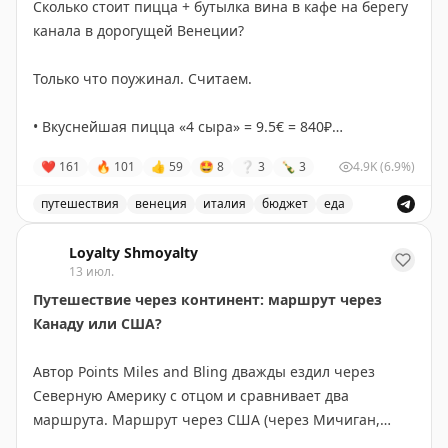
Сколько стоит пицца + бутылка вина в кафе на берегу
создавая впечатляющие скальные формации с
канала в дорогущей Венеции?
водяными бассейнами. Вход в парк Йохо платный, но
сам Природный мост посещать бесплатно. Идеально
Только что поужинал. Считаем.
подходит для быстрого визита — даже 10 минут
достаточно. Учтите, что в пиковый сезон здесь
• Вкуснейшая пицца «4 сыра» = 9.5€ = 840₽
бывает многолюдно из-за туристических автобусов.
+
❤
161
🔥
101
👍
59
🤩
8
❔
3
🍾
3
4.9K
(6.9%)
• Бутылка хорошего местного вина за 8€ = 700₽.
The Gate with Brian Cohen
|
Original
путешествия
венеция
италия
бюджет
еда
Итого 1540₽.
Стоимость пиццы и вина в кафе на берегу канала в Ве
Дорогая Венеция, да?
Loyalty Shmoyalty
13 июл.
P.S. Сдаю позицию: «
La Foca
»
Путешествие через континент: маршрут через
#поиталиибюджетно
Канаду или США?
Автор Points Miles and Bling дважды ездил через
Северную Америку с отцом и сравнивает два
маршрута. Маршрут через США (через Мичиган,
Монтану, Айдахо и Вашингтон) короче на 300 км и