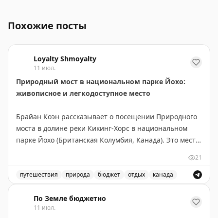
Впечатления от Сальвадора, включая посещение Антиг
Похожие посты
Loyalty Shmoyalty
11 июл.
Природный мост в национальном парке Йохо:
живописное и легкодоступное место
Брайан Коэн рассказывает о посещении Природного
моста в долине реки Кикинг-Хорс в национальном
парке Йохо (Британская Колумбия, Канада). Это место
находится всего в 3 км юго-западнее деревни Филд и
21
легко доступно — не требует пеших прогулок,
достаточно пройти по искусственному мосту от
путешествия
природа
бюджет
отдых
канада
парковки. Природный мост образовался благодаря
Посетите природный мост в национальном парке Йохо
эрозии известняка и абразии, вызванной потоком
По Земле бюджетно
11 июл.
реки. Река продолжает активно вырезать русло,