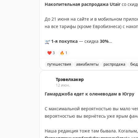
Если всё ещё думали и не оформили карту 
Накопительная распродажа Utair
со скид
Сохраняйте пост в избранное — пригодитс
получите бонусом ещё 500 ₽. Как видите, 
знакомых есть те, кто мечтает о Курилах и
До 21 июня на сайте и в мобильном прило
информацию.
🌎
Трэвелхакер
на все тарифы (кроме Евробизнеса) с нак
🛫
1-я покупка
— скидка
30%
🛫
🛫
2-я покупка
— скидка
40%
❤
3
🔥
1
🛫
🛫
🛫
3-я покупка
— скидка
50%
путешествия
авиабилеты
распродажа
бюд
Один участник может оформить по одному 
Utair объявляет о накопительной распр
Трэвелхакер
Действует
12 июн.
на перелёты
до 31 октября.
Гамарджоба едет к оленеводам в Югру
Чтобы скидка применилась, как минимум 
авторизован в личном кабинете программы
С максимальной вероятностью вы мало чег
вероятностью вы вернётесь уже ярым фа
🌎
Трэвелхакер
Наша редакция тоже там бывала. Когалым,