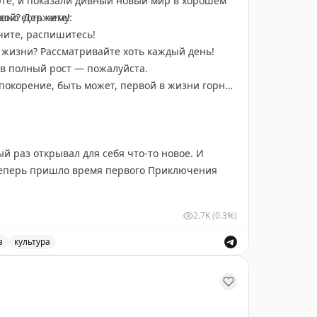
рте, и показали дивный новый мир в хорошем
вно есть чему:
кой? Держите!
чите, распишитесь!
 жизни? Рассматривайте хоть каждый день!
в полный рост — пожалуйста.
покорение, быть может, первой в жизни горной
й раз открывал для себя что-то новое. И
 теперь пришло время первого Приключения
2.7K
(0.3%)
т вам весь регион (он гигантский), но точно
ской нефти.
а
культура
 новый мир в России. Приключения и отдых в Когалыме.
мых современных и благоустроенных городов
же нарисуете ею картину. Побываете в
нжереи. А желающие даже смогут оседлать