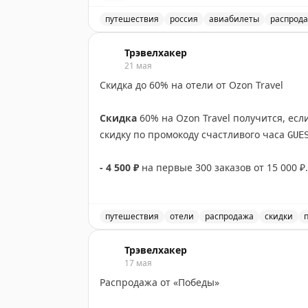
—
26 мая —
10%
🥹
Завидуем от чистого сердца тем, кто о
—27 мая — 12%
путешествия
россия
авиабилеты
распрод
обязательно езжайте
!
😎
Авито Путешествия
—28 мая —
15%
Распродажа авиабилетов от «Победы» с
‼️
-8% на проживание с 11 по 21 июня 
ПАУЗА
Трэвелхакер
🌎
Трэвелхакер
Бронируем по ссылке
Действует на
21 мая
перелёты
с 26 мая по 24 ок
Скидка до 60% на отели от Ozon Travel
🔜
Все промокоды собираем
в этом посте
.
🌎
Трэвелхакер
Скидка
60% на Ozon Travel получится, ес
🌎
Трэвелхакер
скидку по промокоду счастливого часа
GUE
- 4 500 ₽
на первые 300 заказов от 15 000 ₽
- 3 000 ₽
на следующие 900 заказов от 15 0
Бронируем по ссылке
путешествия
отели
распродажа
скидки
Ozon Travel предлагает скидку до 60% н
🌎
Трэвелхакер
Трэвелхакер
17 мая
Распродажа от «Победы»