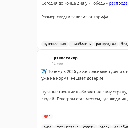
Сегодня до конца дня у «Победы»
распрод
Размер скидки зависит от тарифа:
-5% на тариф «Базовый»
-10% на «Выгодный» и «Максимум»
путешествия
авиабилеты
распродажа
бюд
Действует на перелёты с 18 по 21 мая.
Распродажа от «Победы» до -10% по про
Трэвелхакер
12 мая
🌎
Трэвелхакер
✈️
Почему в 2026 даже красивые туры и от
уже не норма. Решает доверие.
Путешественник выбирает не саму страну,
людей. Телеграм стал местом, где люди и
Ошибка — просто показывать красивые ви
❤
1
нюансы перелётов и полезные лайфхаки.
виза
путешествия
советы
отели
авиаби