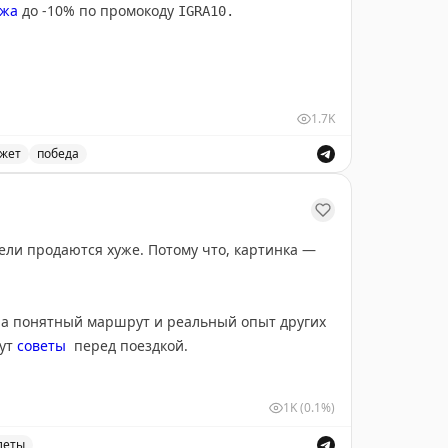
ажа
до -10% по промокоду
IGRA10.
1.7K
жет
победа
мокоду IGRA10 на перелёты с 18 по 21 мая.
ели продаются хуже. Потому что, картинка —
 а понятный маршрут и реальный опыт других
щут
советы
перед поездкой.
ды. Работают личный опыт, маршруты, отели,
1K
(0.1%)
леты