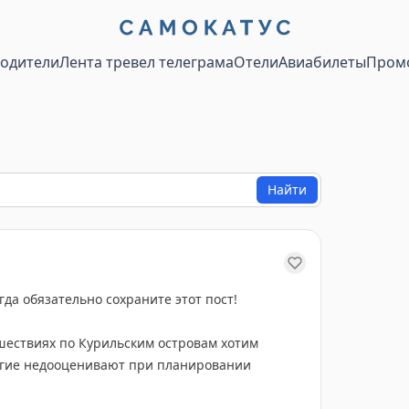
водители
Лента тревел телеграма
Отели
Авиабилеты
Пром
Найти
да обязательно сохраните этот пост!
шествиях по Курильским островам хотим
огие недооценивают при планировании