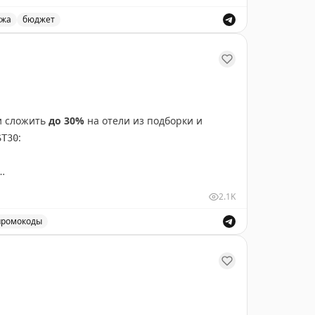
ткроет для себя эти места впервые
,
ажа
бюджет
о скидками до 15% по тарифам «Выгодный» и «Максиму
(до 12.06)
тября.
ли сложить
до 30%
на отели из подборки и
:
ST30
00 ₽
2.1K
промокоды
а отели, а также промокод на первый заказ, позволяющи