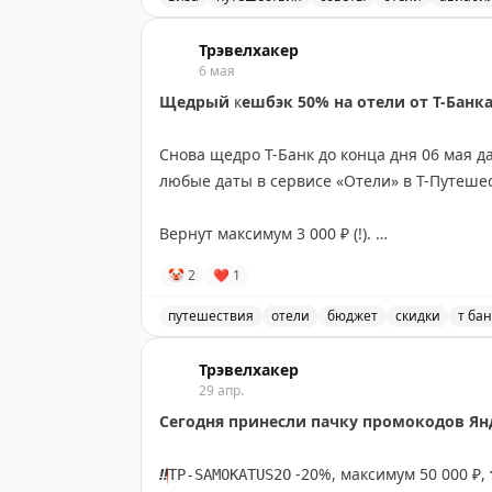
Собрали
папку
каналов про путешествия, 
Почему доверие становится решающим ф
можно посмотреть, как люди планируют по
Трэвелхакер
✈️
6 мая
Щедрый
к
ешбэк 50% на отели от Т-Банк
https://t.me/addlist/fK98OfV4kFo2N2Uy
Снова щедро Т-Банк до конца дня 06 мая д
любые даты в сервисе «Отели» в Т-Путеше
Хотите продвинуть канал?
Участвуйте в по
Вернут максимум 3 000 ₽ (!).
🤡
2
❤
1
Бронировать на сайте
или в приложении.
путешествия
отели
бюджет
скидки
т бан
Чтобы наверняка сработало нужно зайти в
Т-Банк предлагает 50% кешбэк на отели
Трэвелхакер
29 апр.
Если карты ещё нет, то можно оформить Bl
Сегодня принесли пачку промокодов Ян
месяца бесплатно подписку Pro, а также кеш
‼️
-20%, максимум 50 000 ₽,
TP-SAMOKATUS2O