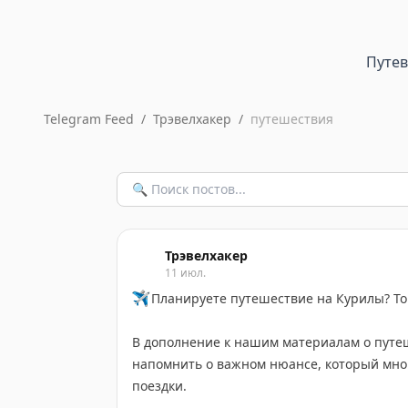
Путе
Telegram Feed
/
Трэвелхакер
/
путешествия
Трэвелхакер
11 июл.
✈️
Планируете путешествие на Курилы? Тог
В дополнение к нашим материалам о путе
напомнить о важном нюансе, который мн
поездки.