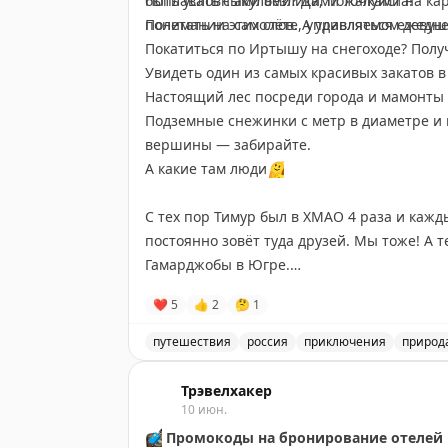
быть условными безликими точками на ка
Поплавать с акулами? Да, пожалуйста!
понимании этих слов. А удивляться ежедне
Полетать на самолёте, управляемом девуш
Покатиться по Иртышу на снегоходе? Полу
Увидеть один из самых красивых закатов в
Настоящий лес посреди города и мамонты 
Подземные снежинки с метр в диаметре и 
вершины — забирайте.
А какие там люди
🫠
С тех пор Тимур был в ХМАО 4 раза и кажды
постоянно зовёт туда друзей. Мы тоже! А
Гамарджобы в Югре.
❤
5
👍
2
🤔
1
Путешествие-знакомство, которое не покаже
влюбит вас. Едем в Когалым — столицу рус
путешествия
россия
приключения
природ
Путешествие в Югру: откройте для себя
Здесь вас ждёт знакомство с одним из са
Трэвелхакер
Севера. Узнаете, как добывают нефть и да
10 июн.
крупнейших на Севере океанариуме и ора
🧳
Промокоды на бронирование отелей