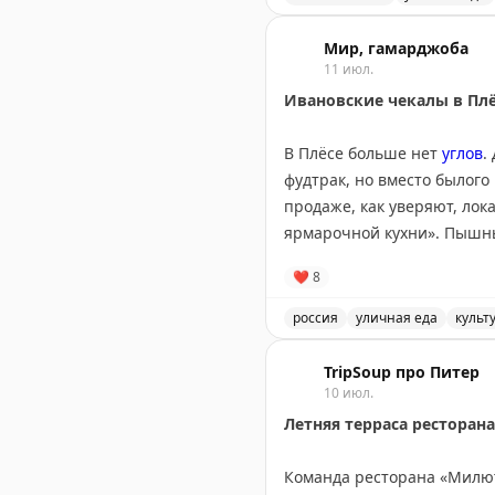
Один из лучших баров в 
Мир, гамарджоба
11 июл.
Ивановские чекалы в Пл
В Плёсе больше нет
углов
.
фудтрак, но вместо былого
продаже, как уверяют, ло
ярмарочной кухни». Пышны
хорошим.
❤
8
Самым любопытным показал
россия
уличная еда
культ
икрой (690₽ за два) и с мо
Автор пробует чекалы в П
TripSoup про Питер
Из других ивановских блюд
10 июл.
Плёсская кулейка с мочёной
Летняя терраса рестора
Всё звучало крайне интере
Команда ресторана «Милют