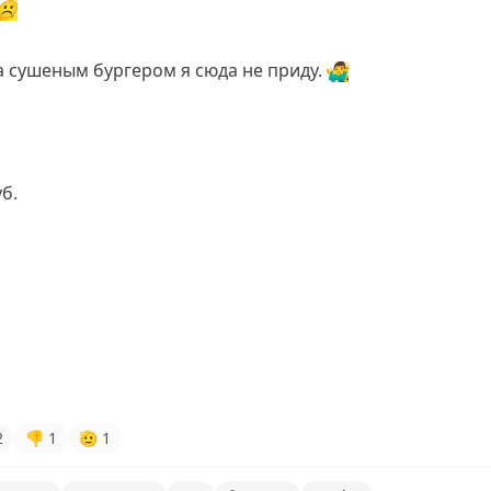
☹️
а сушеным бургером я сюда не приду.
🤷‍♂️
б.
2
👎
1
🫡
1