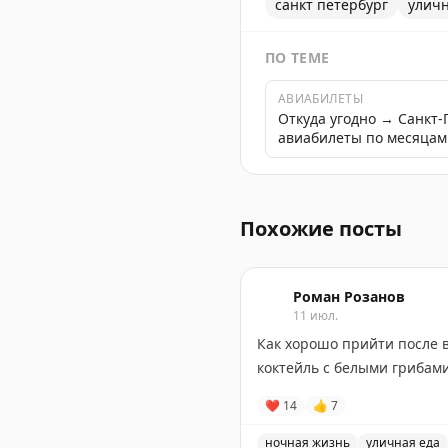
санкт петербург
уличн
ПО ТЕМЕ
АВИАБИЛЕТЫ
Откуда угодно → Санкт
авиабилеты по месяцам
Отзыв о бургерной в Санк
Похожие посты
Роман Розанов
11 июл.
Как хорошо прийти после 
коктейль с белыми грибам
❤
14
👍
7
ночная жизнь
уличная еда