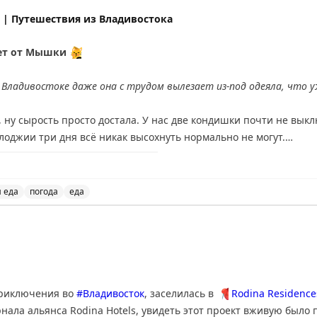
«Ника» и Cream Soda запустили совместную акцию в по
| Путешествия из Владивостока
вет от Мышки
😽
о Владивостоке даже она с трудом вылезает из-под одеяла, что у
, ну сырость просто достала. У нас две кондишки почти не вык
лоджии три дня всё никак высохнуть нормально не могут.
что Ма про погоду говорит, я жару не люблю – шуба толстая у м
очередной спа-день, ох и не люблю я их – вычесали зачем-то ко
 еда
погода
еда
ищать. Но куда хуже, что сказали, что конфет в шкафу больше н
яев из Владивостока, где они делятся своей жизнью и о
улку от конфет.
Что-то не нравится, как она на них подсела – 
шивает свои конфеты. После того как объелась на день рожден
а с грустными глазами смотрела на шкаф с лакомствами. Жалко, 
приключения во
#Владивосток
, заселилась в
📍
Rodina Residences
ы пару недель. Не знаем, получится ли и надолго ли нас хватит
нала альянса Rodina Hotels, увидеть этот проект вживую было 