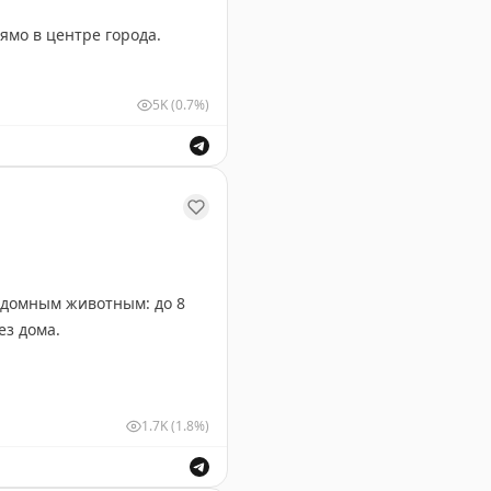
ямо в центре города.
5K
(0.7%)
женерный сквер.
здомным животным: до 8
ез дома.
кой и хрустящим
1.7K
(1.8%)
е из ореха пекан.