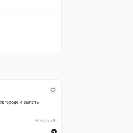
феля фри.
Новгороде и выпить
760
(2.8%)