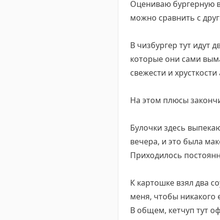
Оцениваю бургерную все
можно сравнить с дру
В чизбургер тут идут 
которые они сами выма
свежести и хрусткости
На этом плюсы закончи
Булочки здесь выпекаю
вечера, и это была ма
Приходилось постоянн
К картошке взял два со
меня, чтобы никакого 
В общем, кетчуп тут оф