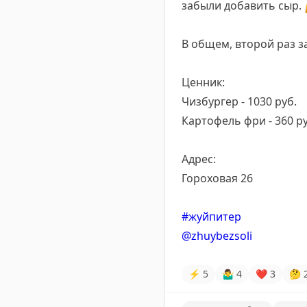
забыли добавить сыр.
В общем, второй раз з
Ценник:
Чизбургер - 1030 руб.
Картофель фри - 360 ру
Адрес:
Гороховая 26
#жуйпитер
@zhuybezsoli
⚡
5
🤷‍♂
4
❤
3
🤔