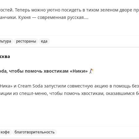
о чекалы не слышал, а вы?
гостей. Теперь можно уютно посидеть в тихом зеленом дворе пр
нчики. Кухня — современная русская.
е: +7 (905) 212-00-44
льтура
рестораны
еда
анкт-Петербурге открыл летнюю террасу с видом на Ин
сква
oda, чтобы помочь хвостикам «Ники»
🚶‍♀️
Ника» и Cream Soda запустили совместную акцию в помощь бе
озиции из спешл-меню, чтобы помочь хвостикам, оказавшимся б
»: холодный кофейный напиток со сливочной карамельной шап
» — десерт с шоколадным кремом, взбитой карамелью и пралин
кофе
благотворительность