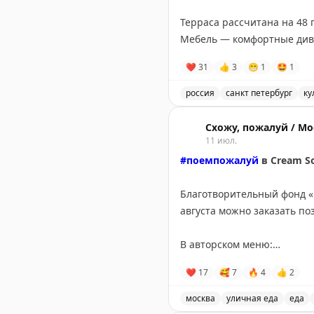
Кстати, никогда раньше пр
Терраса рассчитана на 48 
Мебель — комфортные дива
🥞
@ostrotamedia
❤
31
👍
3
😁
1
🤩
1
Подробности и бронировани
россия
санкт петербург
ку
📍
ул. Садовая, д. 4
Ресторан «Милютинъ» в С
https://milutin.spb.ru/
Схожу, пожалуй / Мо
11 июл.
#поемпожалуй
в Cream S
Благотворительный фонд «
августа можно заказать п
В авторском меню:
— Банана-латте «Карамель
❤
17
🥰
7
🔥
4
👍
2
карамельным печеньем.
— Шу «Какао — бобы тонка
москва
уличная еда
еда