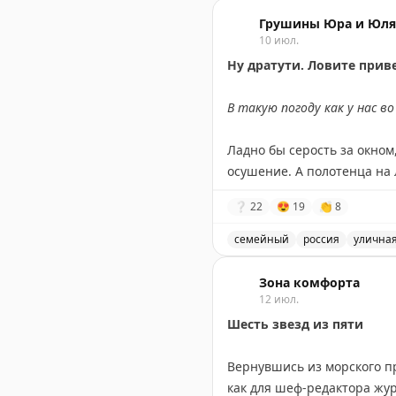
Благотворительный фонд 
🗓️
До 4.08
Грушины Юра и Юля 
📍
Во всех проектах сети
10 июл.
Ну дратути. Ловите при
В такую погоду как у нас в
Ладно бы серость за окном
осушение. А полотенца на 
❔
22
😍
19
👏
8
🐈‍⬛
«Всем привет. Не знаю, 
родители устроили мне тут 
семейный
россия
уличная
а потом как давай зубы нач
Привет от Мышки и ее хоз
держусь без них».
Зона комфорта
12 июл.
Да, мы решили отучать Б
Шесть звезд из пяти
обычную еду. Сидит, выпра
подходила к своей миске, 
Вернувшись из морского 
попробовать без них хотя б
как для шеф-редактора жур