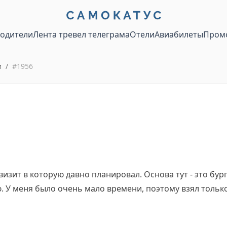
водители
Лента тревел телеграма
Отели
Авиабилеты
Пром
и
/
#
1956
визит в которую давно планировал. Основа тут - это бург
. У меня было очень мало времени, поэтому взял только