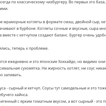
гда по классическому чизбургеру. Во первых это база, 
гими.
две мраморные котлеты в формате смэш, двойной сыр, ке
чивают в бурбоне. Котлеты сочные и вкусные, сыра мно
 а вместе с кетчупом создают баланс. Бургер очень удоб
лись, теперь к проблеме.
тся ежедневно и это японские Хоккайдо, но видимо они
ксимальная сухомятка. Ни жирность котлет, ни соус ника
о запивать.
уса - сырный и кетчуп. Соусы тут самодельные и это то
ебучего хайнса.
игенный с ярким томатным вкусом, а вот сырный - это пи