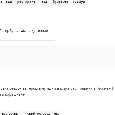
ая еда
рестораны
еда
бургеры
rossiya
-Петербург: самые дешевые
т-Петербурге, оценка классического чизбургера и карто
всех поездок вечером в лучший в мире бар Травник в Нижнем 
и и корешками.
рестораны
нижний новгород
еда