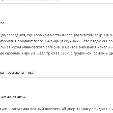
мире находится в Нижнем Новгороде и предлагает уника
ёсе
 Два заведения, где кормили местным специалитетом закрылис
 изобилия продают всего 3-4 вида (и скучных). Зато рядом обна
кальная кухня Ивановского региона. В центре внимания чекал
е сдобные жирные. Взял трио за 690₽: с грудинкой, сомом и щ
ся сом, оно и понятно. Самыми скучными — щёчки. Ещё в мен
ура
рестораны
еда
роженым и брусникой (480₽ за два).
лёсе и рассказывает о своем впечатлении от этого тра
 в меню зелёные щи по-ивановски (350₽), тбря на квасе к копчё
 брусникой (320₽).
на «Милютинъ»
сно, но после
обедов на «Водоходе»
сил попробовать уже не бы
инъ» запустила уютный внутренний двор-террасу с видом на