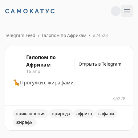
Telegram Feed
/
Галопом по Африкам
/
#
24523
Галопом по
Открыть в Telegram
Африкам
16 апр.
🦒
Прогулки с жирафами.
228
приключения
природа
африка
сафари
жирафы
Прогулки с жирафами в африканской саванне, возмож