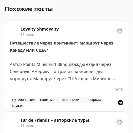
Похожие посты
Loyalty Shmoyalty
13 июл.
Путешествие через континент: маршрут через
Канаду или США?
Автор Points Miles and Bling дважды ездил через
Северную Америку с отцом и сравнивает два
маршрута. Маршрут через США (через Мичиган,
Монтану, Айдахо и Вашингтон) короче на 300 км и
18
экономнее по топливу — идеален, если спешите. Но
главное открытие — это не пейзажи, а люди и
путешествия
советы
приключения
природа
отдых
неожиданные остановки. В маленьком городке
Маршрут через Канаду или США: сравнение двух путе
Уоллес, Айдахо, владелица отеля предложила лучший
Tur de Friends – авторские туры
номер, а ужин превратился в экскурсию по винному
11 июл.
погребу. Канадский маршрут длиннее, но предлагает