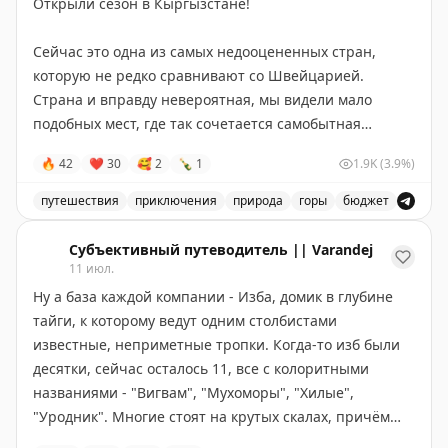
Открыли сезон в Кыргызстане!
более продолжительные красивые виды: озера и леса
Северного Онтарио, Канадские Скалистые горы.
Сейчас это одна из самых недооцененных стран,
Совет: если едите ради пейзажей — выбирайте
которую не редко сравнивают со Швейцарией.
Канаду и выделите 5-6 дней, посетив малые города
Страна и вправду невероятная, мы видели мало
вроде Вавы или Муз-Джо. Если спешите — США
подобных мест, где так сочетается самобытная
справедливо конкурируют, особенно если оставить
культура и разнообразная природа.
место для неожиданных открытий.
🔥
42
❤
30
🥰
2
🍾
1
1.9K
(3.9%)
90% Кыргызстана покрыто хребтами Тянь-Шаня и тут
нет дорог, на которых не было бы масштабных
Points Miles and Bling
|
Original
путешествия
приключения
природа
горы
бюджет
пейзажей.
Открытие сезона в Кыргызстане, одна из самых недоо
Субъективный путеводитель || Varandej
Посмотрите на кадры, они словно сняты в разных
11 июл.
уголках мира в разные сезоны.
Ну а база каждой компании - Изба, домик в глубине
Но все это в рамках нашего 7-дневного роуд-трипа,
тайги, к которому ведут одним столбистами
который мы проводим с июля по начало октября.
известные, неприметные тропки. Когда-то изб были
десятки, сейчас осталось 11, все с колоритными
На днях у нас разобрали все места на 2026 год
названиями - "Вигвам", "Мухоморы", "Хилые",
– и мы добавили доп.дату на 5-11 сентября
"Уродник". Многие стоят на крутых скалах, причём
изба "Грифы" расположена так, что снизу её не