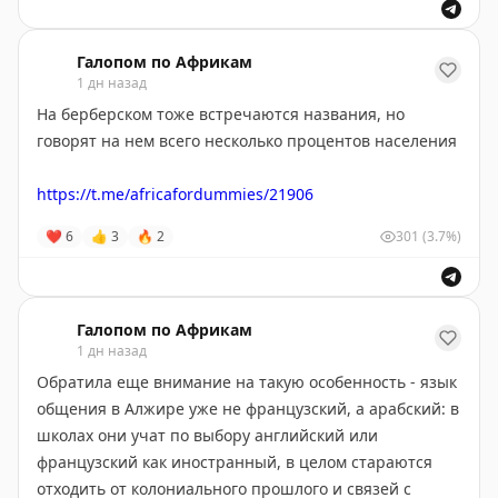
🫠
😉
😊
😇
🥰
❤️
«
Пушкин в Африке
»
(в
Максе
и
ВК
мы тоже есть) —
Галопом по Африкам
1 дн назад
для всех, кто хотел познакомиться со сложным миром
Чёрного континента, но не знал, с чего начать
.
На берберском тоже встречаются названия, но
говорят на нем всего несколько процентов населения
https://t.me/africafordummies/21906
❤
6
👍
3
🔥
2
301
(3.7%)
Галопом по Африкам
1 дн назад
Обратила еще внимание на такую особенность - язык
общения в Алжире уже не французский, а арабский: в
школах они учат по выбору английский или
французский как иностранный, в целом стараются
отходить от колониального прошлого и связей с