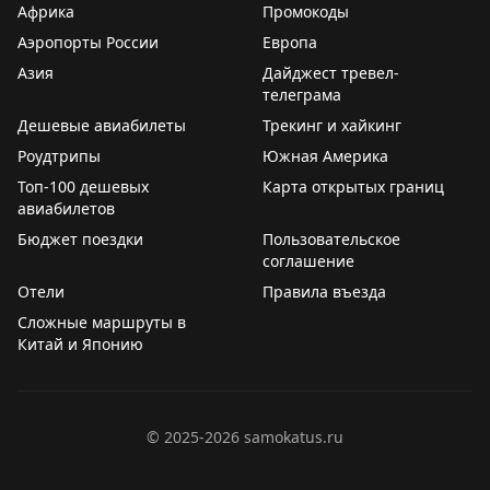
Африка
Промокоды
particulièrement le jazz sénégalais et souhaite accueillir
Аэропорты России
Европа
des musiciens sénégalais dans le cadre de festivals de
Азия
Дайджест тревел-
jazz organisés en Russie.
телеграма
Дешевые авиабилеты
Трекинг и хайкинг
Par ailleurs, le Centre de Diplomatie Publique et le
Groupe de vision stratégique ont proposé d’organiser
Роудтрипы
Южная Америка
une exposition de
chamaïls tatars
, qui sera présentée
Топ-100 дешевых
Карта открытых границ
dans le cadre de la XVIᵉ Biennale d’art contemporain
авиабилетов
africain Dak’Art, prévue en novembre–décembre 2026.
Бюджет поездки
Пользовательское
соглашение
Отели
Правила въезда
Сложные маршруты в
Китай и Японию
©
2025-2026
samokatus.ru