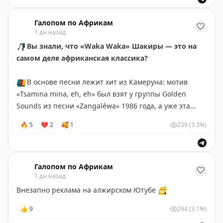
Чёрного континента, но не знал, с чего начать
Галопом по Африкам
1 дн назад
🎵
Вы знали, что «Waka Waka» Шакиры — это на
самом деле африканская классика?
🇨🇲
В основе песни лежит хит из Камеруна: мотив
«Tsamina mina, eh, eh» был взят у группы Golden
Sounds из песни «Zangaléwa» 1986 года, а уже эта
песня отсылает нас к одноименному военному маршу
🔥
5
❤
2
🥰
1
239
(3.3%)
камерунских солдат.
Весь мир узнал о песне на Чемпионате Мира 2010
года в ЮАР, и благодаря группе «Freshlyground» в
Галопом по Африкам
1 дн назад
футбольный гимн был добавлен тот самый настоящий
африканский колорит, который навсегда стал
Внезапно реклама на алжирском Ютубе
😁
символом единства континента.
👍
9
294
(3.1%)