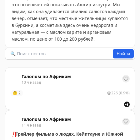
что позволяет ей показывать Алжир изнутри. Мы
видим, как она удивляется обилию салютов каждый
вечер, отмечает, что местные жительницы купаются
в буркини, а косметика здесь очень недорогая и
натуральная — с маслом карите и аргановым
маслом, по цене от 100 до 200 рублей.
Найти
Галопом по Африкам
10 ч назад
🤔
2
226
(0.9%)
Галопом по Африкам
11 ч назад
❗️
Трейлер фильма о людях, Кейптауне и Южной