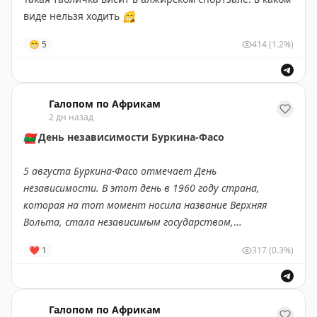
Кирилл опустился на 17-е место, Сергей — на 31-е, а
виде нельзя ходить
😁
Денис — на 45-е»
😁
5
414
(1.2%)
Подпишись на ПУЛ N3
/
MAX
Галопом по Африкам
2 дн назад
🇧🇫
День независимости Буркина-Фасо
5 августа Буркина-Фасо отмечает День
независимости. В этот день в 1960 году страна,
которая на тот момент носила название Верхняя
Вольта, стала независимым государством,
освободившись от французского колониального
❤
1
317
(0.3%)
господства.
Что вы могли не знать об этой
западноафриканской стране?
Галопом по Африкам