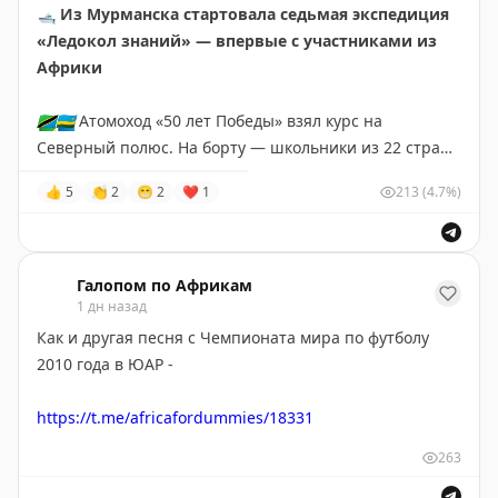
🛥
Из Мурманска стартовала седьмая экспедиция
турецкому султану», «Иван Грозный и сын его Иван»,
«Ледокол знаний» — впервые с участниками из
«Не ждали», «Крестный ход в Курской губернии».
Африки
🌍
Африканская инициатива:
🇹🇿
🇷🇼
Атомоход «50 лет Победы» взял курс на
Telegram
|
ВК
|
Max
Северный полюс. На борту — школьники из 22 стран,
в том числе
первые в истории дети из Танзании и
👍
5
👏
2
😁
2
❤
1
213
(4.7%)
Руанды
, которые увидят Арктику.
🥼
За время рейса участники запустят стратосферную
платформу для мониторинга и проведут самый
Галопом по Африкам
северный интернациональный хоровод. Конкурс в
1 дн назад
этом году был рекордным — 73 тысячи заявок на 22
Как и другая песня с Чемпионата мира по футболу
места.
2010 года в ЮАР -
😅
🤣
😂
🙂
🙃
https://t.me/africafordummies/18331
263
❤️
«
Пушкин в Африке
»
(в
Максе
и
ВК
мы тоже есть) —
для всех, кто хотел познакомиться со сложным миром