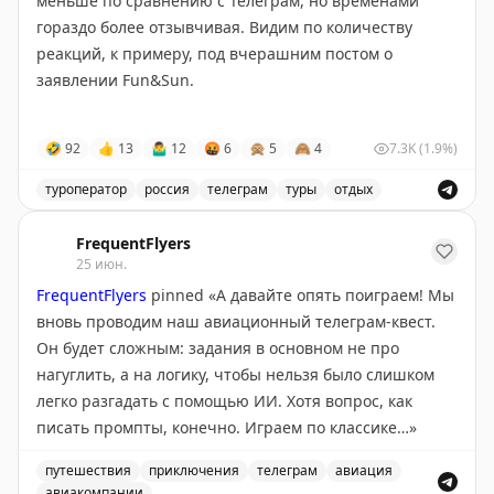
меньше по сравнению с Телеграм, но временами
гораздо более отзывчивая. Видим по количеству
✅
Полная программа конференции
реакций, к примеру, под вчерашним постом о
#новости
заявлении Fun&Sun.
Кстати, посмотрев ваши комментарии, руководство
🤣
92
👍
13
🤷‍♂
12
🤬
6
🙊
5
🙈
4
7.3K
(1.9%)
туроператора пообещало регулярно информировать
о достижениях в восстановлении системы на Крыше
туроператор
россия
телеграм
туры
отдых
Турдома.
Обсуждение аудитории в Telegram и сравнение с MAX
FrequentFlyers
@tourdom
25 июн.
FrequentFlyers
pinned «
А давайте опять поиграем! Мы
вновь проводим наш авиационный телеграм-квест.
Он будет сложным: задания в основном не про
нагуглить, а на логику, чтобы нельзя было слишком
легко разгадать с помощью ИИ. Хотя вопрос, как
писать промпты, конечно. Играем по классике…
»
путешествия
приключения
телеграм
авиация
авиакомпании