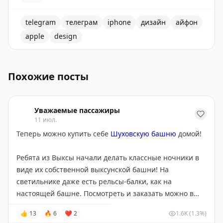
telegram
телеграм
iphone
дизайн
айфон
apple
design
Обновление Telegram на айфоне вызвало недовольств
Похожие посты
Уважаемые пассажиры
11 июл.
Теперь можно купить себе
Шуховскую башню
домой!
Ребята из Выксы начали делать классные ночники в
виде их собственной выксунской башни! На
светильнике даже есть рельсы-балки, как на
настоящей башне. Посмотреть и заказать можно в
мастерской «
Видно
»
@vidno_print
. По коду DEARPASS
👍
13
🔥
6
❤
2
1.6K
(1.3%)
вам сделают скидку!