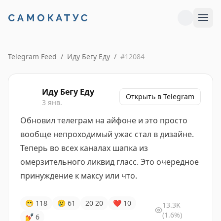
Telegram Feed
/
Иду Бегу Еду
/
#
12084
Иду Бегу Еду
Открыть в Telegram
3 янв.
Обновил телеграм на айфоне и это просто
вообще непроходимый ужас стал в дизайне.
Теперь во всех каналах шапка из
омерзительного ликвид гласс. Это очередное
принуждение к максу или что.
😁
118
😢
61
20
20
❤
10
13.3K
(1.6%)
💅
6