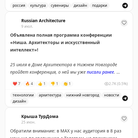
россия
культура
сувениры
дизайн
подарки
Мы познакомились с ними на Выкса-фесте и уже
Ребята из Выксы начали делать классные ночники в в
добавили их в нашу большую подборку интересных
Russian Architecture
сувениров из разных регионов, заходите посмотреть:
9 июл.
https://dearpassengers.ru/souvenirs/
Объявлена полная программа конференции
«Ниша. Архитекторы и искусственный
интеллект»!
25 июля в Доме Архитектора в Нижнем Новгороде
пройдет конференция, о ней мы уже
писали ранее
.
❤
7
🔥
4
👍
1
👎
1
👏
1
2.7K
(0.5%)
Конференция объединит более 20 экспертов. Среди
них бюро IND, Megabudka, архитектурная
технологии
архитектура
нижний новгород
новости
школа МАРШ и другие. В Большом зале пройдут
дизайн
дискуссии о будущем профессии и кейсы крупных
Объявлена полная программа конференции «Ниша. Арх
компаний, а Малый станет площадкой практических
Крыша ТурДома
25 июн.
кейсов, и открытого разговора профессионального
Обратили внимание: в MAX у нас аудитория в 8 раз
сообщества.