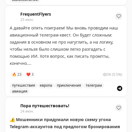
Авиационный телеграм-квест для любителей путешест
FrequentFlyers
25 июн.
А давайте опять поиграем! Мы вновь проводим наш
авиационный телеграм-квест. Он будет сложным:
задания в основном не про нагуглить, а на логику,
чтобы нельзя было слишком легко разгадать с
помощью ИИ. Хотя вопрос, как писать промпты,
конечно.
🔥
23
❤
3
5K
(0.5%)
Играем по классике, через бота
@ffgamebot
, для
участия пишем ему любое сообщение. Теперь с 29
путешествия
европа
приключения
телеграм
июня по 3 июля вам каждый день ровно в 10:00 по
авиация
московскому времени будет приходить вопрос,
Авиационный телеграм-квест с призами для участнико
связанный с авиацией или путешествиями. Всего 5
Пора путешествовать!
24 июн.
вопросов. Ответили правильно — получили
⚠️
Мошенники придумали новую схему угона
указанное количество баллов, ответили неправильно
Telegram-аккаунтов под предлогом бронирования
— потратили попытку, а количество попыток