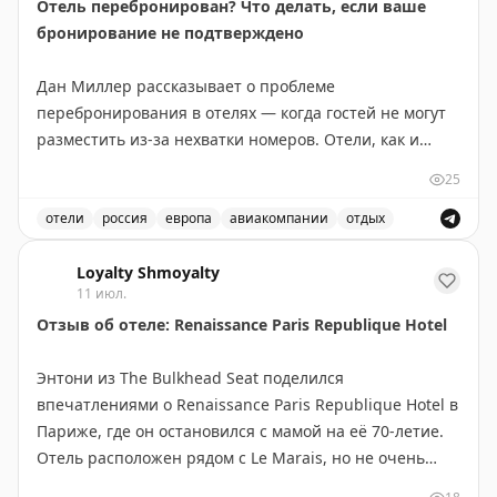
Отель перебронирован? Что делать, если ваше
пойнтов и считает это хорошим решением, но не
бронирование не подтверждено
рекомендует платить наличными ($772+налоги).
Отель нуждается в обновлении и переосмыслении
Дан Миллер рассказывает о проблеме
подхода к сервису.
перебронирования в отелях — когда гостей не могут
разместить из-за нехватки номеров. Отели, как и
The Bulkhead Seat
|
Original
авиакомпании, нередко перепродают номера, ожидая
25
отказов и отмен. Основные причины: гости остаются
дольше запланированного, технические проблемы,
отели
россия
европа
авиакомпании
отдых
крупные события в городе или непредвиденные
Проблемы с бронированием отелей и что делать, есл
обстоятельства. Чтобы избежать проблемы,
Loyalty Shmoyalty
11 июл.
рекомендуется бронировать напрямую на сайте
Отзыв об отеле: Renaissance Paris Republique Hotel
отеля, уведомлять об опоздании, присоединиться к
программе лояльности и позвонить за день до заезда
Энтони из The Bulkhead Seat поделился
для подтверждения. Если вас всё же «выселили»,
впечатлениями о Renaissance Paris Republique Hotel в
отель должен предоставить сравнимый номер в
Париже, где он остановился с мамой на её 70-летие.
другом отеле и оплатить транспортировку. Крупные
Отель расположен рядом с Le Marais, но не очень
сети (Hyatt, IHG, Marriott, Hilton) имеют собственные
удобен для осмотра основных
политики компенсации, часто более щедрые для