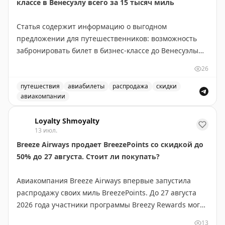
классе в Венесуэлу всего за 15 тысяч миль
Статья содержит информацию о выгодном
предложении для путешественников: возможность
забронировать билет в бизнес-классе до Венесуэлы
всего за 15 000 миль. Это отличная возможность для
26
тех, кто накопил достаточное количество миль в
своей программе лояльности авиакомпании. Такие
путешествия
авиабилеты
распродажа
скидки
авиакомпании
предложения встречаются редко и позволяют
Выгодное предложение на перелеты в бизнес-классе в
значительно сэкономить на премиум-перелетах.
Loyalty Shmoyalty
Рекомендуется следить за подобными alert'ами, чтобы
13 июл.
не пропустить выгодные варианты бронирования.
Breeze Airways продает BreezePoints со скидкой до
50% до 27 августа. Стоит ли покупать?
Juan Ruiz
|
Original
Авиакомпания Breeze Airways впервые запустила
распродажу своих миль BreezePoints. До 27 августа
2026 года участники программы Breezy Rewards могут
покупать баллы со скидкой до 50%, снижая цену до
13