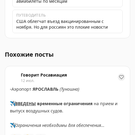
авиабилеты по месяцам
ПУТЕВОДИТЕЛЬ
США облегчат въезд вакцинированным с
ноября. Но для россиян это плохие новости
Пилоты American Airlines заперлись в кабине, техники
Похожие посты
Говорит Росавиация
12 июл.
▫️
Аэропорт
ЯРОСЛАВЛЬ
(Туношна)
✈️
ВВЕДЕНЫ
временные ограничения
на прием и
выпуск воздушных судов.
✈️
Ограничения необходимы для обеспечения
безопасности полетов.