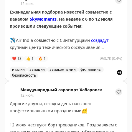
12 июл.
Еженедельная подборка новостей совместно с
каналом
SkyMoments
. На неделе с 6 по 12 июля
произошли следующие события:
✈️
Air India совместно с Сингапурцами
создадут
крупный центр технического обслуживания
самолетов в регионе
❤
13
👍
1
🔥
1
3.7K
(0.4%)
✈️
В Италии крупная
забастовка
сотрудников
италия
авиация
авиакомпании
филиппины
аэропортов
безопасность
Еженедельная подборка новостей об авиации и путеш
✈️
Boeing впервые
Международный аэропорт Хабаровск
начнет
собирать 737 MAX на
12 июл.
производстве в Эверетте
Дорогие друзья, сегодня день насыщен
профессиональными праздниками
😌
✈️
В Бишкеке у самолета MD-83 при взлете
разрушилась
стойка шасси
12 июля чествуют бортпроводников. Поздравляем с
этим замечательным праздником и благодарим за