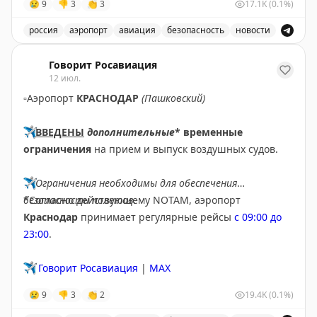
😢
9
👎
3
👏
3
17.1K
(0.1%)
✈️
Говорит Росавиация
|
МАХ
россия
аэропорт
авиация
безопасность
новости
В аэропорту Ярославля введены временные ограничен
Говорит Росавиация
12 июл.
▫️
Аэропорт
КРАСНОДАР
(Пашковский)
✈️
ВВЕДЕНЫ
дополнительные
* временные
ограничения
на прием и выпуск воздушных судов.
✈️
Ограничения необходимы для обеспечения
безопасности полетов.
*Согласно действующему NOTAM, аэропорт
Краснодар
принимает регулярные рейсы
с 09:00 до
23:00
.
✈️
Говорит Росавиация
|
MAX
😢
9
👎
3
👏
2
19.4K
(0.1%)