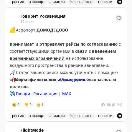
россия
аэропорт
авиация
безопасность
новости
В аэропорту Краснодар введены дополнительные врем
Говорит Росавиация
12 июл.
🟡
Аэропорт
ДОМОДЕДОВО
принимает и отправляет рейсы
по согласованию
с
соответствующими органами в
связи с введением
временных ограничений
на использование
воздушного пространства в районе авиагавани.
🔎
Статус вашего рейса можно уточнить с помощью
❗️
онлайн-табло аэропорта
Меры приняты для обеспечения безопасности
Домодедово
.
полетов.
✈️
Говорит Росавиация
|
МАХ
😢
9
👎
3
👏
1
18K
(0.1%)
россия
аэропорт
авиация
безопасность
новости
Аэропорт Домодедово принимает и отправляет рейсы
FlightMode