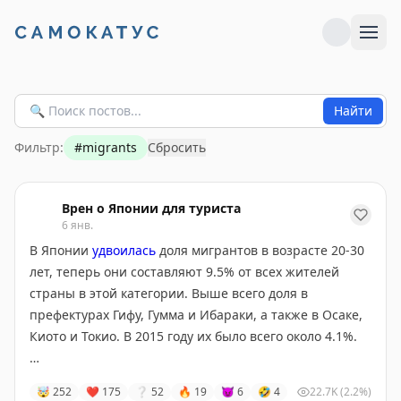
Найти
Фильтр:
#
migrants
Сбросить
Врен о Японии для туриста
6 янв.
В Японии
удвоилась
доля мигрантов в возрасте 20-30
лет, теперь они составляют 9.5% от всех жителей
страны в этой категории. Выше всего доля в
префектурах Гифу, Гумма и Ибараки, а также в Осаке,
Киото и Токио. В 2015 году их было всего около 4.1%.
Молодые иностранцы занимают ниши на рынке
🤯
252
❤
175
❔
52
🔥
19
😈
6
🤣
4
22.7K
(2.2%)
труда, где уже сложно набрать персонал из коренных