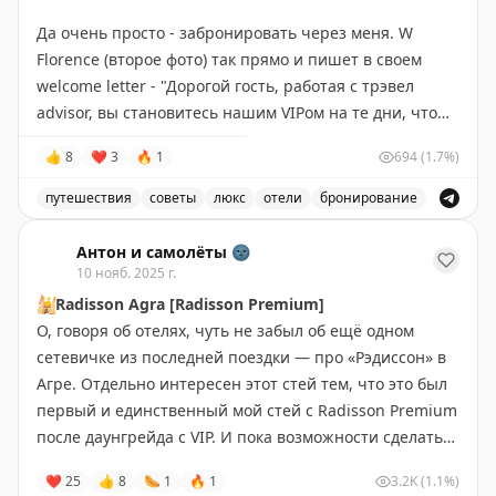
бесплатно". Для бронирования нужно найти
неиспользуемый сервис. Для деловых
Да очень просто - забронировать через меня. W
участвующие отели на сайте Hilton или обратиться к
путешественников и VIP-клиентов это может быть
Florence (второе фото) так прямо и пишет в своем
travel-советнику.
полезно, для остальных — скорее маркетинг.
welcome letter - "Дорогой гость, работая с трэвел
advisor, вы становитесь нашим VIPом на те дни, что
Hawaii Calling
|
Original
Ben Schlappig
|
One Mile at a Time
вы у нас, и вот вам за это куча всякого приятного".
👍
8
❤
3
🔥
1
694
(1.7%)
А на первом фото - welcome gift, что ждал клиентов в
путешествия
советы
люкс
отели
бронирование
отеле вчера. Вот это отношение "к своим".
Как получить VIP отношение в отеле и что нового в п
Антон и самолёты 🌚
Ладно, сознаюсь, не совсем обычный гифт, конечно.
10 нояб. 2025 г.
Это уж я просто попросил сделать экстра. Но ничего
🕌
Radisson Agra [Radisson Premium]
никому это не стоило, и отель без проблем пошел на
О, говоря об отелях, чуть не забыл об ещё одном
встречу. А почему? W уже ответил - работайте с travel
сетевичке из последней поездки — про «Рэдиссон» в
advisors. Даже если на "букингах", или в приложении
Агре. Отдельно интересен этот стей тем, что это был
отеля, тариф такой же, есть смысл подумать о win-win
первый и единственный мой стей с Radisson Premium
и для вас, и для меня.
после даунгрейда с VIP. И пока возможности сделать
VIP на паузе, пришлось пожить с Premium. Вот как это
❤
25
👍
8
🌭
1
🔥
1
3.2K
(1.1%)
🧐
А на сегодня
новость дня - очередные
было: