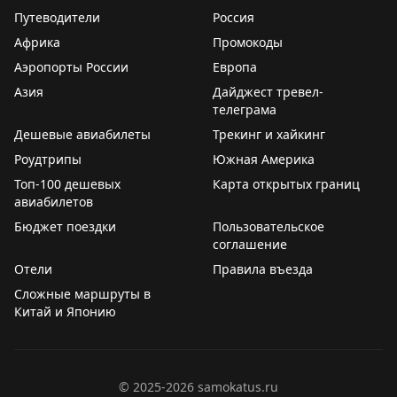
бутилированной воде. Бессмысленное жлобство. И
Путеводители
Россия
девальвирует Хилтон всё.
оправдывать его «заботой об экологии» в стране,
Африка
Промокоды
которая буквально, — одна большая свалка — верх
Но, с другой стороны - не может ведь стать лучше, это
лицемерия.
Аэропорты России
Европа
нарушает законы термодинамики
🙂
Азия
Дайджест тревел-
🥐
Завтрак
телеграма
▫️
Тарифы "для своих"
и
▫️
FAQ по ним
Не положен по статусу. Не дали.
Дешевые авиабилеты
Трекинг и хайкинг
💸
ExtraSpace путешествия
Роудтрипы
Южная Америка
🎁
Приветственный подарок
Топ-100 дешевых
Карта открытых границ
Его не было
авиабилетов
Бюджет поездки
Пользовательское
👋
Поздний выезд
соглашение
Не запрашивал и не предоставили
Отели
Правила въезда
Сложные маршруты в
🗑
Штош.
Между статусами Рэдиссона "Premium" и
Китай и Японию
"VIP" — пропасть! VIP чаще ощущался как настоящий
топ-статус: с апгрейдами в сьюты и с лаунжами.
Premium же ощущается как полное отсутствие
статуса. С «Премиумом» можете смело
бронировать
©
2025-2026
samokatus.ru