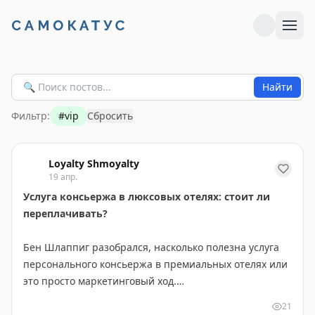
Найти
Фильтр:
#
vip
Сбросить
Loyalty Shmoyalty
19 апр.
Услуга консьержа в люксовых отелях: стоит ли
переплачивать?
Бен Шлаппиг разобрался, насколько полезна услуга
персонального консьержа в премиальных отелях или
это просто маркетинговый ход.
21
Что предлагают люксовые отели? St. Regis и Savoy