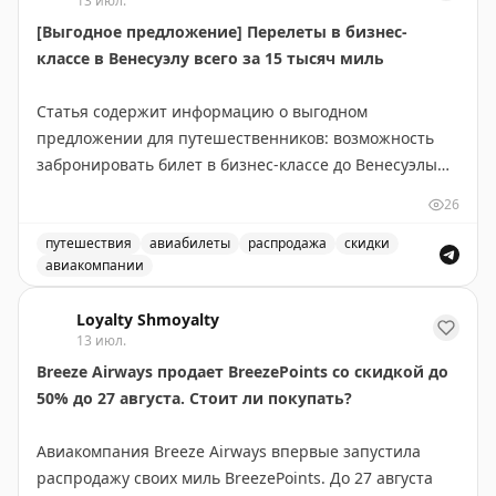
13 июл.
[Выгодное предложение] Перелеты в бизнес-
классе в Венесуэлу всего за 15 тысяч миль
Статья содержит информацию о выгодном
предложении для путешественников: возможность
забронировать билет в бизнес-классе до Венесуэлы
всего за 15 000 миль. Это отличная возможность для
26
тех, кто накопил достаточное количество миль в
своей программе лояльности авиакомпании. Такие
путешествия
авиабилеты
распродажа
скидки
авиакомпании
предложения встречаются редко и позволяют
Выгодное предложение на перелеты в бизнес-классе в
значительно сэкономить на премиум-перелетах.
Loyalty Shmoyalty
Рекомендуется следить за подобными alert'ами, чтобы
13 июл.
не пропустить выгодные варианты бронирования.
Breeze Airways продает BreezePoints со скидкой до
50% до 27 августа. Стоит ли покупать?
Juan Ruiz
|
Original
Авиакомпания Breeze Airways впервые запустила
распродажу своих миль BreezePoints. До 27 августа