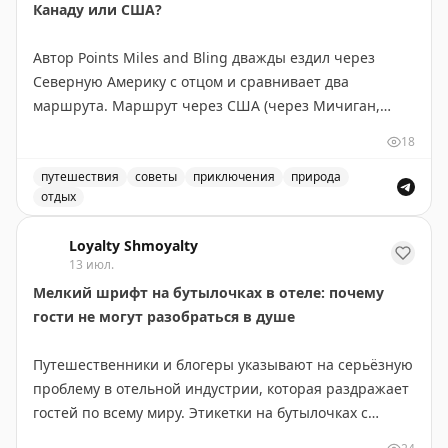
Канаду или США?
Автор Points Miles and Bling дважды ездил через
Северную Америку с отцом и сравнивает два
маршрута. Маршрут через США (через Мичиган,
Монтану, Айдахо и Вашингтон) короче на 300 км и
18
экономнее по топливу — идеален, если спешите. Но
главное открытие — это не пейзажи, а люди и
путешествия
советы
приключения
природа
отдых
неожиданные остановки. В маленьком городке
Маршрут через Канаду или США: сравнение двух путе
Уоллес, Айдахо, владелица отеля предложила лучший
Loyalty Shmoyalty
номер, а ужин превратился в экскурсию по винному
13 июл.
погребу. Канадский маршрут длиннее, но предлагает
Мелкий шрифт на бутылочках в отеле: почему
более продолжительные красивые виды: озера и леса
гости не могут разобраться в душе
Северного Онтарио, Канадские Скалистые горы.
Совет: если едите ради пейзажей — выбирайте
Путешественники и блогеры указывают на серьёзную
Канаду и выделите 5-6 дней, посетив малые города
проблему в отельной индустрии, которая раздражает
вроде Вавы или Муз-Джо. Если спешите — США
гостей по всему миру. Этикетки на бутылочках с
справедливо конкурируют, особенно если оставить
шампунем, кондиционером и гелем для душа
место для неожиданных открытий.