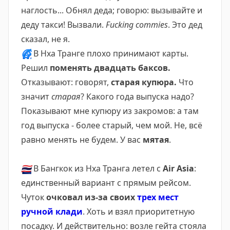
наглость... Обнял деда; говорю: вызывайте и
деду такси! Вызвали.
Fucking commies
. Это дед
сказал, не я.
🌀
В Нха Транге плохо принимают карты.
Решил
поменять двадцать баксов.
Отказывают: говорят,
старая купюра.
Что
значит
старая
? Какого года выпуска надо?
Показывают мне купюру из закромов: а там
год выпуска - более старый, чем мой. Не, всё
равно менять не будем. У вас
мятая
.
🇹🇭
В Бангкок из Нха Транга летел с
Air Asia
:
единственный вариант с прямым рейсом.
Чуток
очковал из-за своих
трех мест
ручной клади
. Хоть и взял приоритетную
посадку. И действительно: возле гейта стояла