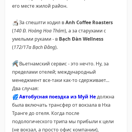
его месте жилой район.
☕️
За спешлти ходил в
Anh Coffee Roasters
(
140 Đ. Hoàng Hoa Thám
), а за старухами с
умелыми руками - в
Bạch Đàn Wellness
(
172/17a Bạch Đằng
).
🛠
Вьетнамский сервис - это нечто. Ну, за
пределами отелей; международный
менеджмент все-таки как-то сдерживает...
Два случая:
🌀
Автобусная поездка из Муй Не
должна
была включать трансфер от вокзала в Нха
Транге до отеля. Когда после
подологического трипа мы прибыли к цели
(не вокзал, а просто офис компании),