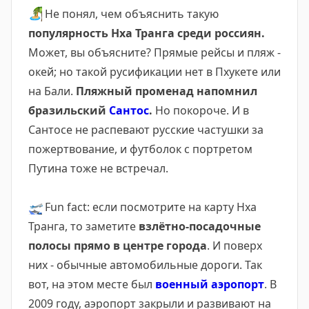
🏝
Не понял, чем объяснить такую
популярность Нха Транга среди россиян.
Может, вы объясните? Прямые рейсы и пляж -
окей; но такой русификации нет в Пхукете или
на Бали.
Пляжный променад напомнил
бразильский
Сантос
.
Но покороче. И в
Сантосе не распевают русские частушки за
пожертвование, и футболок с портретом
Путина тоже не встречал.
🛫
Fun fact: если посмотрите на карту Нха
Транга, то заметите
взлётно-посадочные
полосы прямо в центре города
. И поверх
них - обычные автомобильные дороги. Так
вот, на этом месте был
военный аэропорт
. В
2009 году, аэропорт закрыли и развивают на