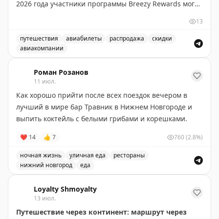
2026 года участники программы Breezy Rewards могут
покупать баллы со скидкой до 50%, снижая цену до
13
1,45¢ за балл (обычно 2,90¢). Скидка зависит от
объема: 1000 баллов без скидки, 2000-4000 — 30%,
путешествия
авиабилеты
распродажа
скидки
авиакомпании
5000-9000 — 40%, 10000+ — 50%. Баллы
Breeze Airways продает BreezePoints со скидкой до 50
действительны 24 месяца, но не истекают для
Роман Розанов
держателей карты Breeze Easy Visa. Тайлер Глатт
11 июл.
рекомендует покупать баллы только если вы найдете
Как хорошо прийти после всех поездок вечером в
выгодные перелеты, где стоимость за балл
лучший в мире бар Травник в Нижнем Новгороде и
превышает 1,45¢. На некоторых маршрутах баллы
выпить коктейль с белыми грибами и корешками.
стоят до 2¢, что делает покупку выгодной. Перед
покупкой проверьте цены на сайте Breeze.
❤
14
👍
7
760
(2.8%)
ночная жизнь
уличная еда
рестораны
Tyler Glatt
|
Original
нижний новгород
еда
Один из лучших баров в мире находится в Нижнем Но
Loyalty Shmoyalty
13 июл.
Путешествие через континент: маршрут через