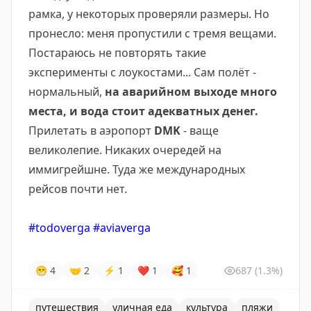
рамка, у некоторых проверяли размеры. Но
пронесло: меня пропустили с тремя вещами.
Постараюсь не повторять такие
эксперименты с лоукостами... Сам полёт -
нормальный,
на аварийном выходе много
места, и вода стоит адекватных денег.
Прилетать в аэропорт
DMK
- ваще
великолепие. Никаких очередей на
иммигрейшне. Туда же международных
рейсов почти нет.
#todoverga
#aviaverga
😁
4
🤝
2
⚡
1
❤
1
🥰
1
687
(1.3%)
путешествия
уличная еда
культура
пляжи