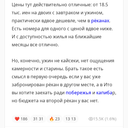
Цены тут действительно отличные: от 18.5
тыс. иен на двоих с завтраком и ужином,
практически вдвое дешевле, чем в
рёканах
.
Есть номера для одного с ценой вдвое ниже.
И с доступностью жилья на ближайшие
месяцы все отлично.
Но, конечно, ужин не кайсеки, нет ощущения
камерности и старины. Брать такое есть
смысл в первую очередь если у вас уже
забронирован рёкан в другом месте, а в Ито
вы хотите заехать ради
побережья
и
капиба
р,
но бюджета на второй рёкан у вас нет.
❤
186
31
31
🔥
23
13
13
15.5K
(1.6%)