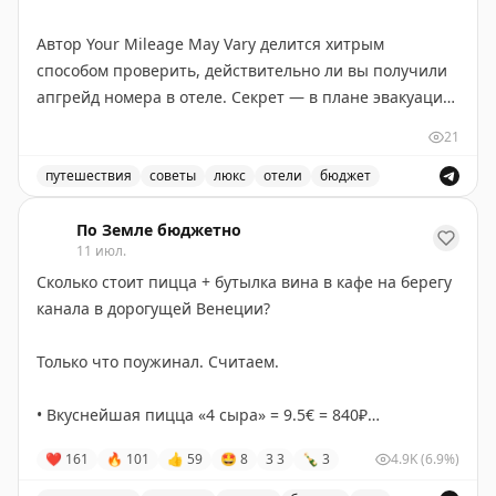
Автор Your Mileage May Vary делится хитрым
способом проверить, действительно ли вы получили
апгрейд номера в отеле. Секрет — в плане эвакуации
на обратной стороне двери в номере. Этот план
21
показывает планировку всех комнат на этаже и
позволяет увидеть, где ваш номер находится в
путешествия
советы
люкс
отели
бюджет
иерархии отеля. В бюджетных отелях (Hyatt Place,
Советы по апгрейду номера в отеле и как проверить 
Hampton Inn) апгрейд часто означает всего лишь
По Земле бюджетно
11 июл.
несколько дополнительных футов площади или более
Сколько стоит пицца + бутылка вина в кафе на берегу
высокий этаж. В старых отелях с нестандартной
канала в дорогущей Венеции?
планировкой различия более заметны. Автор
рекомендует всегда проверять карту эвакуации после
Только что поужинал. Считаем.
того, как вас поселили, чтобы понять реальный
размер полученного апгрейда. Иногда отель
• Вкуснейшая пицца «4 сыра» = 9.5€ = 840₽
действительно дает хороший номер, но часто
+
«апгрейд» оказывается весьма скромным.
❤
161
🔥
101
👍
59
🤩
8
3
3
🍾
3
4.9K
(6.9%)
• Бутылка хорошего местного вина за 8€ = 700₽.
Your Mileage May Vary
|
Original