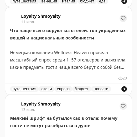
путешествия
венеция
италия
бюджет
еда
Итого 1540₽.
Стоимость пиццы и вина в кафе на берегу канала в Ве
Дорогая Венеция, да?
Loyalty Shmoyalty
11 июл.
P.S. Сдаю позицию: «
La Foca
»
Что чаще всего воруют из отелей: топ украденных
#поиталиибюджетно
вещей и национальные особенности
Немецкая компания Wellness Heaven провела
масштабный опрос среди 1157 отельеров и выяснила,
какие предметы гости чаще всего берут с собой без
разрешения.
20
Топ украденных вещей выглядит предсказуемо:
путешествия
отели
европа
бюджет
новости
полотенца, халаты и косметика занимают первые
Обзор результатов опроса о самых часто украденных 
места. Но гости не останавливаются на мелочах — из
Loyalty Shmoyalty
13 июл.
номеров исчезают светильники и даже телевизоры.
Мелкий шрифт на бутылочках в отеле: почему
гости не могут разобраться в душе
Самые экстравагантные кражи показывают фантазию
постояльцев: в Берлине гости крали сантехнику, в